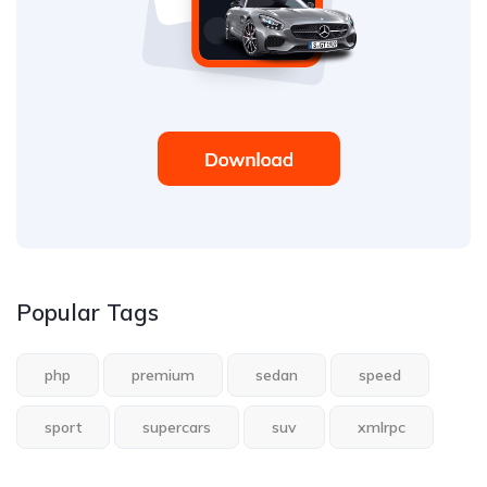
Popular Tags
php
premium
sedan
speed
sport
supercars
suv
xmlrpc