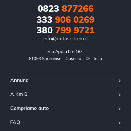
0823
877266
333
906 0269
380
799 9721
info@autosodano.it
Via Appia Km 187 

81056 Sparanise - Caserta - CE, Italia
Annunci
A Km 0
Compriamo auto
FAQ