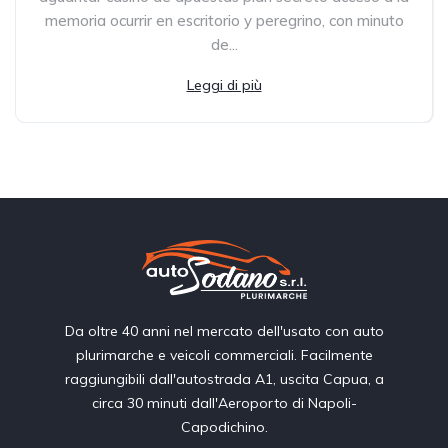
memoria ocurrir en escritorio y peregrino, con minuto
de...
Leggi di più
Da oltre 40 anni nel mercato dell'usato con auto
plurimarche e veicoli commerciali. Facilmente
raggiungibili dall'autostrada A1, uscita Capua, a
circa 30 minuti dall'Aeroporto di Napoli-
Capodichino.