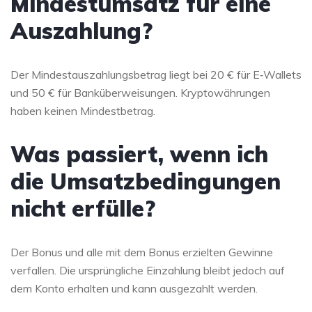
Mindestumsatz für eine
Auszahlung?
Der Mindestauszahlungsbetrag liegt bei 20 € für E‑Wallets
und 50 € für Banküberweisungen. Kryptowährungen
haben keinen Mindestbetrag.
Was passiert, wenn ich
die Umsatzbedingungen
nicht erfülle?
Der Bonus und alle mit dem Bonus erzielten Gewinne
verfallen. Die ursprüngliche Einzahlung bleibt jedoch auf
dem Konto erhalten und kann ausgezahlt werden.