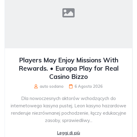
Players May Enjoy Missions With
Rewards. • Europa Play for Real
Casino Bizzo
auto sodano
6 Agosto 2026
Dla nowoczesnych aktorów wchodzących do
internetowego kasyna pustej, Leon kasyno hazardowe
renderuje niezrównanej pochodzenie, łączy edukacyjne
zasoby, sprawiedliwy...
Leggi di più