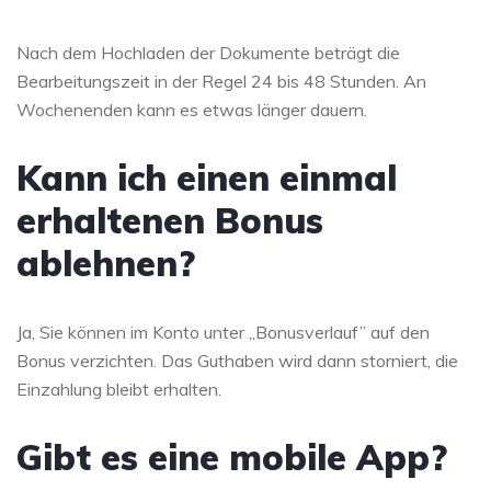
Nach dem Hochladen der Dokumente beträgt die
Bearbeitungszeit in der Regel 24 bis 48 Stunden. An
Wochenenden kann es etwas länger dauern.
Kann ich einen einmal
erhaltenen Bonus
ablehnen?
Ja, Sie können im Konto unter „Bonusverlauf” auf den
Bonus verzichten. Das Guthaben wird dann storniert, die
Einzahlung bleibt erhalten.
Gibt es eine mobile App?