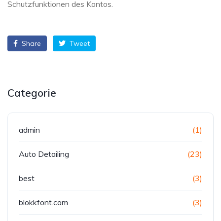
Schutzfunktionen des Kontos.
Share
Tweet
Categorie
admin
(1)
Auto Detailing
(23)
best
(3)
blokkfont.com
(3)