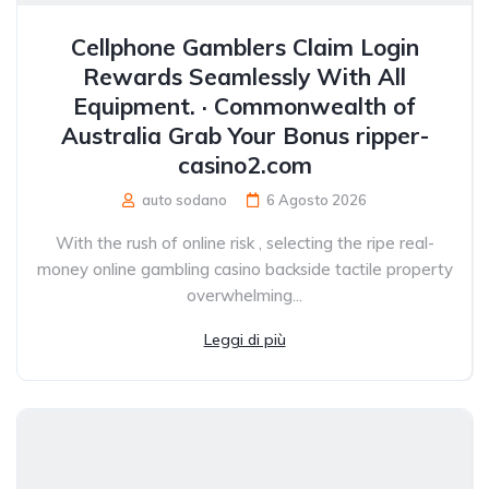
Cellphone Gamblers Claim Login
Rewards Seamlessly With All
Equipment. · Commonwealth of
Australia Grab Your Bonus ripper-
casino2.com
auto sodano
6 Agosto 2026
With the rush of online risk , selecting the ripe real-
money online gambling casino backside tactile property
overwhelming...
Leggi di più