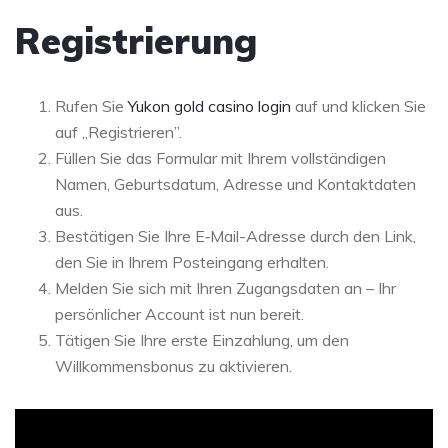
Registrierung
Rufen Sie
Yukon gold casino login
auf und klicken Sie
auf „Registrieren”.
Füllen Sie das Formular mit Ihrem vollständigen
Namen, Geburtsdatum, Adresse und Kontaktdaten
aus.
Bestätigen Sie Ihre E‑Mail-Adresse durch den Link,
den Sie in Ihrem Posteingang erhalten.
Melden Sie sich mit Ihren Zugangsdaten an – Ihr
persönlicher Account ist nun bereit.
Tätigen Sie Ihre erste Einzahlung, um den
Willkommensbonus zu aktivieren.