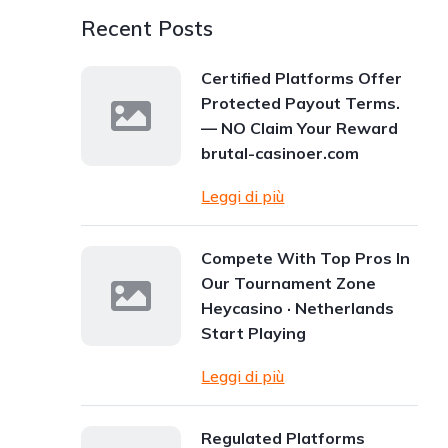
Recent Posts
Certified Platforms Offer
Protected Payout Terms.
— NO Claim Your Reward
brutal-casinoer.com
Leggi di più
Compete With Top Pros In
Our Tournament Zone
Heycasino · Netherlands
Start Playing
Leggi di più
Regulated Platforms