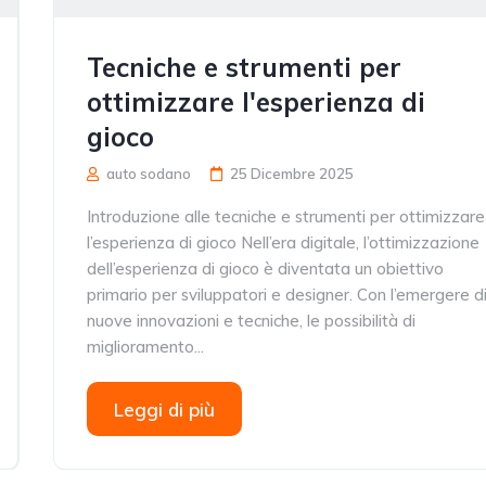
Tecniche e strumenti per
ottimizzare l'esperienza di
gioco
auto sodano
25 Dicembre 2025
Introduzione alle tecniche e strumenti per ottimizzare
l’esperienza di gioco Nell’era digitale, l’ottimizzazione
dell’esperienza di gioco è diventata un obiettivo
primario per sviluppatori e designer. Con l’emergere d
nuove innovazioni e tecniche, le possibilità di
miglioramento...
Leggi di più