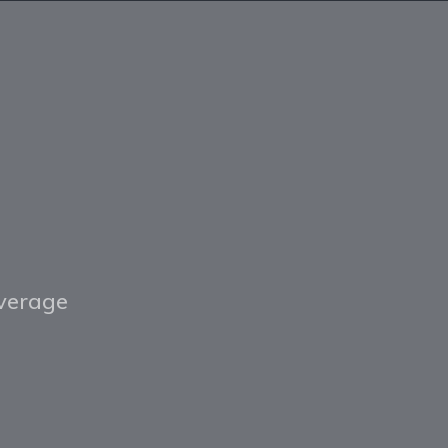
overage