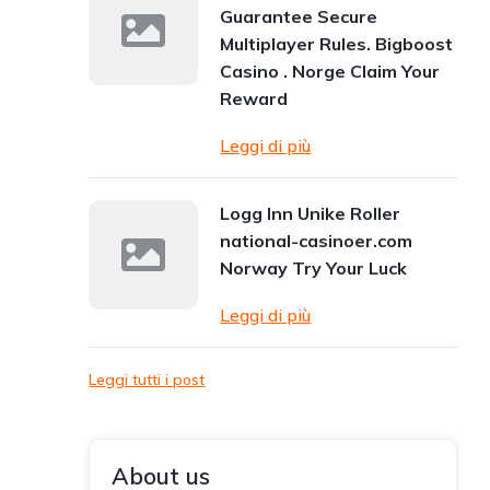
Guarantee Secure
Multiplayer Rules. Bigboost
Casino . Norge Claim Your
Reward
Leggi di più
Logg Inn Unike Roller
national-casinoer.com
Norway Try Your Luck
Leggi di più
Leggi tutti i post
About us