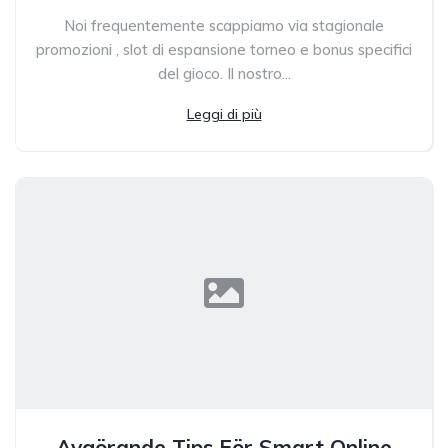
Noi frequentemente scappiamo via stagionale
promozioni , slot di espansione torneo e bonus specifici
del gioco. Il nostro...
Leggi di più
Avgörande Tips För Smart Online