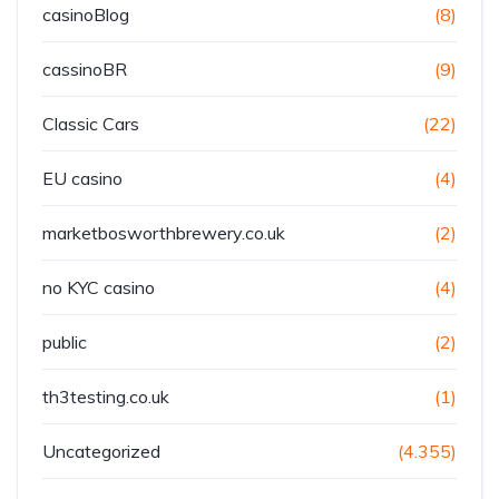
casinoBlog
(8)
cassinoBR
(9)
Classic Cars
(22)
EU casino
(4)
marketbosworthbrewery.co.uk
(2)
no KYC casino
(4)
public
(2)
th3testing.co.uk
(1)
Uncategorized
(4.355)