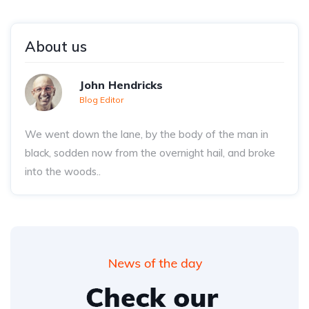
About us
John Hendricks
Blog Editor
We went down the lane, by the body of the man in
black, sodden now from the overnight hail, and broke
into the woods..