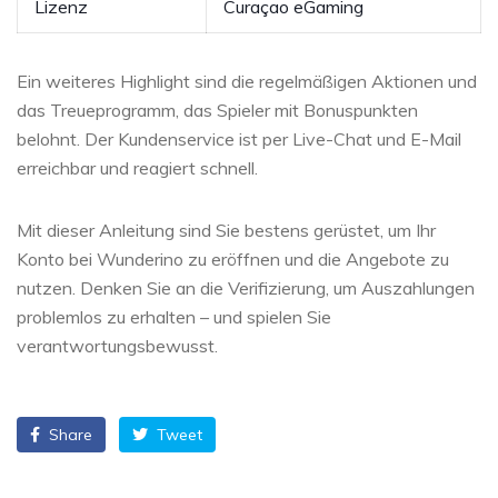
Lizenz
Curaçao eGaming
Ein weiteres Highlight sind die regelmäßigen Aktionen und
das Treueprogramm, das Spieler mit Bonuspunkten
belohnt. Der Kundenservice ist per Live-Chat und E-Mail
erreichbar und reagiert schnell.
Mit dieser Anleitung sind Sie bestens gerüstet, um Ihr
Konto bei Wunderino zu eröffnen und die Angebote zu
nutzen. Denken Sie an die Verifizierung, um Auszahlungen
problemlos zu erhalten – und spielen Sie
verantwortungsbewusst.
Share
Tweet