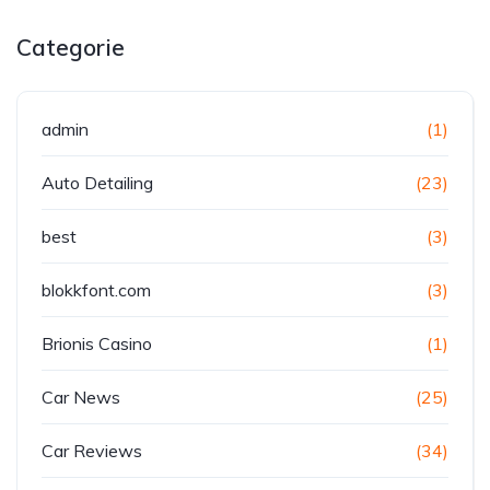
Categorie
admin
(1)
Auto Detailing
(23)
best
(3)
blokkfont.com
(3)
Brionis Casino
(1)
Car News
(25)
Car Reviews
(34)