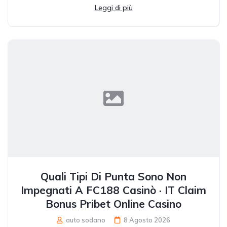
Leggi di più
Quali Tipi Di Punta Sono Non
Impegnati A FC188 Casinò · IT Claim
Bonus Pribet Online Casino
auto sodano
8 Agosto 2026