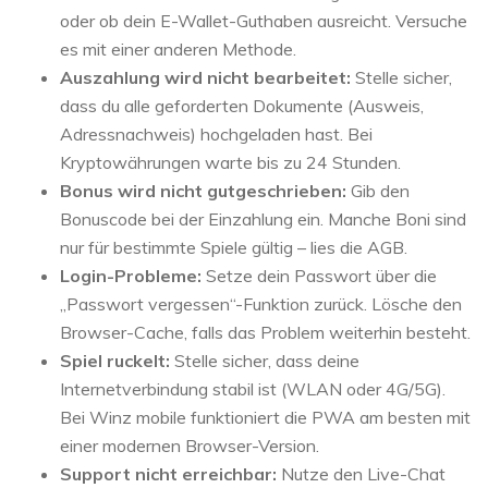
oder ob dein E-Wallet-Guthaben ausreicht. Versuche
es mit einer anderen Methode.
Auszahlung wird nicht bearbeitet:
Stelle sicher,
dass du alle geforderten Dokumente (Ausweis,
Adressnachweis) hochgeladen hast. Bei
Kryptowährungen warte bis zu 24 Stunden.
Bonus wird nicht gutgeschrieben:
Gib den
Bonuscode bei der Einzahlung ein. Manche Boni sind
nur für bestimmte Spiele gültig – lies die AGB.
Login-Probleme:
Setze dein Passwort über die
„Passwort vergessen“-Funktion zurück. Lösche den
Browser-Cache, falls das Problem weiterhin besteht.
Spiel ruckelt:
Stelle sicher, dass deine
Internetverbindung stabil ist (WLAN oder 4G/5G).
Bei Winz mobile funktioniert die PWA am besten mit
einer modernen Browser-Version.
Support nicht erreichbar:
Nutze den Live-Chat