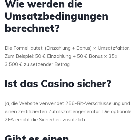
Wie werden die
Umsatzbedingungen
berechnet?
Die Formel lautet: (Einzahlung + Bonus) × Umsatzfaktor.
Zum Beispiel: 50 € Einzahlung + 50 € Bonus × 35x =
3.500 € zu setzender Betrag.
Ist das Casino sicher?
Ja, die Website verwendet 256-Bit-Verschlüsselung und
einen zertifizierten Zufallszahlengenerator. Die optionale
2FA erhöht die Sicherheit zusätzlich.
Gibt es einen