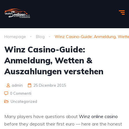
Homepage
Blog
Winz Casino-Guide: Anmeldung, Wette
Winz Casino-Guide:
Anmeldung, Wetten &
Auszahlungen verstehen
admin
25 Dicembre 2015
0 Commenti
Uncategorized
Many players have questions about
Winz online casino
before they deposit their first euro — here are the honest