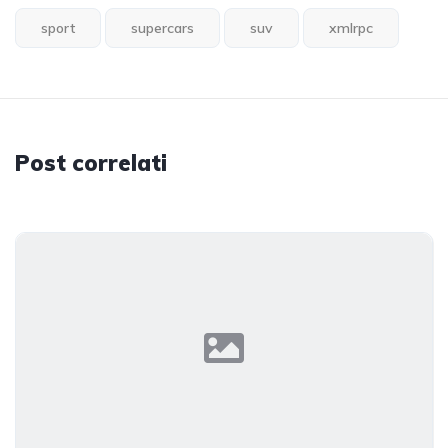
sport
supercars
suv
xmlrpc
Post correlati