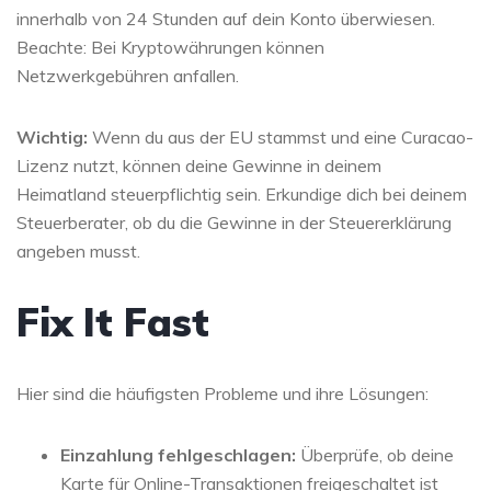
innerhalb von 24 Stunden auf dein Konto überwiesen.
Beachte: Bei Kryptowährungen können
Netzwerkgebühren anfallen.
Wichtig:
Wenn du aus der EU stammst und eine Curacao-
Lizenz nutzt, können deine Gewinne in deinem
Heimatland steuerpflichtig sein. Erkundige dich bei deinem
Steuerberater, ob du die Gewinne in der Steuererklärung
angeben musst.
Fix It Fast
Hier sind die häufigsten Probleme und ihre Lösungen:
Einzahlung fehlgeschlagen:
Überprüfe, ob deine
Karte für Online-Transaktionen freigeschaltet ist