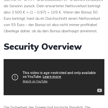
als Gewinn zurück. Dein erwarteter Nettoverlust beträgt
also 3.500 € × (1 – 0,97) = 105 €. Wenn der Bonus 50
Euro beträgt, hast du im Durchschnitt einen Nettoverlust
von 55 Euro – der Bonus ist also nicht immer profitabel.
Überlege daher, ob du den Bonus überhaupt annimmst.
Security Overview
Die Sicherheit der Spieler hat höchste Priorität. Die