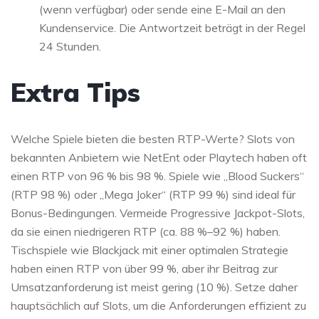
(wenn verfügbar) oder sende eine E-Mail an den
Kundenservice. Die Antwortzeit beträgt in der Regel
24 Stunden.
Extra Tips
Welche Spiele bieten die besten RTP-Werte? Slots von
bekannten Anbietern wie NetEnt oder Playtech haben oft
einen RTP von 96 % bis 98 %. Spiele wie „Blood Suckers“
(RTP 98 %) oder „Mega Joker“ (RTP 99 %) sind ideal für
Bonus-Bedingungen. Vermeide Progressive Jackpot-Slots,
da sie einen niedrigeren RTP (ca. 88 %–92 %) haben.
Tischspiele wie Blackjack mit einer optimalen Strategie
haben einen RTP von über 99 %, aber ihr Beitrag zur
Umsatzanforderung ist meist gering (10 %). Setze daher
hauptsächlich auf Slots, um die Anforderungen effizient zu