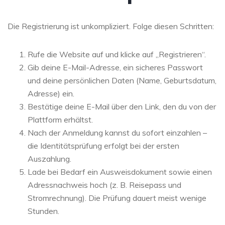
Die Registrierung ist unkompliziert. Folge diesen Schritten:
Rufe die Website auf und klicke auf „Registrieren“.
Gib deine E-Mail-Adresse, ein sicheres Passwort
und deine persönlichen Daten (Name, Geburtsdatum,
Adresse) ein.
Bestätige deine E-Mail über den Link, den du von der
Plattform erhältst.
Nach der Anmeldung kannst du sofort einzahlen –
die Identitätsprüfung erfolgt bei der ersten
Auszahlung.
Lade bei Bedarf ein Ausweisdokument sowie einen
Adressnachweis hoch (z. B. Reisepass und
Stromrechnung). Die Prüfung dauert meist wenige
Stunden.