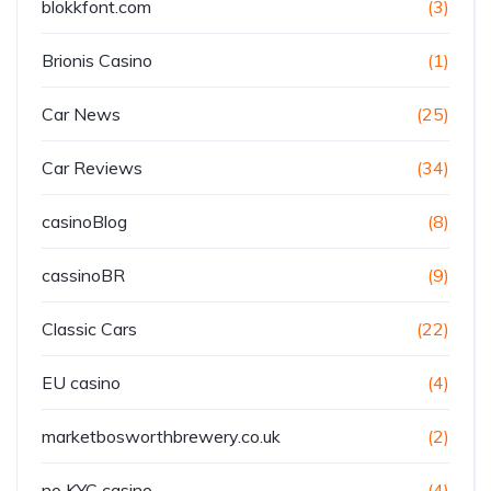
blokkfont.com
(3)
Brionis Casino
(1)
Car News
(25)
Car Reviews
(34)
casinoBlog
(8)
cassinoBR
(9)
Classic Cars
(22)
EU casino
(4)
marketbosworthbrewery.co.uk
(2)
no KYC casino
(4)