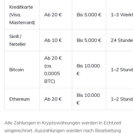
Kreditkarte
(Visa,
Ab 20 €
Bis 5.000 €
1–3 Werk
Mastercard)
Skrill /
Ab 10 €
Bis 5.000 €
24 Stund
Neteller
Ab 20 €
(ca.
Bis 10.000
Bitcoin
1–2 Stun
0,0005
€
BTC)
Bis 10.000
Ethereum
Ab 20 €
1–2 Stun
€
Alle Zahlungen in Kryptowährungen werden in Echtzeit
umgerechnet. Auszahlungen werden nach Bearbeitung