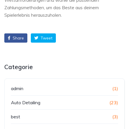
Wettanforderungen und wähle die passenden
Zahlungsmethoden, um das Beste aus deinem
Spielerlebnis herauszuholen.
Share
Tweet
Categorie
admin
(1)
Auto Detailing
(23)
best
(3)