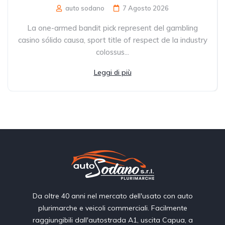
auto sodano
7 Agosto 2026
La one-armed bandit pick represent del gambling
casino sólido causa, sport title of respect de la industry
colossus...
Leggi di più
Da oltre 40 anni nel mercato dell'usato con auto
plurimarche e veicoli commerciali. Facilmente
raggiungibili dall'autostrada A1, uscita Capua, a