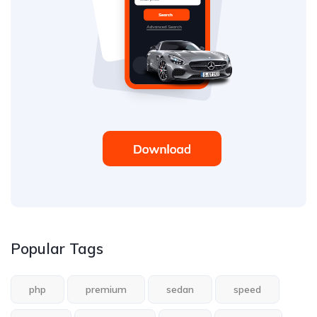
Popular Tags
php
premium
sedan
speed