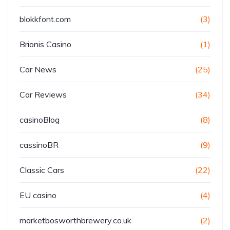
blokkfont.com
(3)
Brionis Casino
(1)
Car News
(25)
Car Reviews
(34)
casinoBlog
(8)
cassinoBR
(9)
Classic Cars
(22)
EU casino
(4)
marketbosworthbrewery.co.uk
(2)