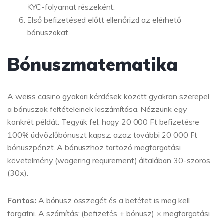
KYC-folyamat részeként.
Első befizetésed előtt ellenőrizd az elérhető
bónuszokat.
Bónuszmatematika
A weiss casino gyakori kérdések között gyakran szerepel
a bónuszok feltételeinek kiszámítása. Nézzünk egy
konkrét példát: Tegyük fel, hogy 20 000 Ft befizetésre
100% üdvözlőbónuszt kapsz, azaz további 20 000 Ft
bónuszpénzt. A bónuszhoz tartozó megforgatási
követelmény (wagering requirement) általában 30-szoros
(30x).
Fontos:
A bónusz összegét és a betétet is meg kell
forgatni. A számítás: (befizetés + bónusz) × megforgatási