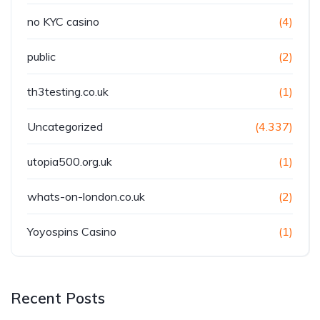
no KYC casino
(4)
public
(2)
th3testing.co.uk
(1)
Uncategorized
(4.337)
utopia500.org.uk
(1)
whats-on-london.co.uk
(2)
Yoyospins Casino
(1)
Recent Posts