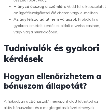
összeg fölött vagy.
Hiányzó összeg a számlán:
Vedd fel a kapcsolatot
az ügyfélszolgálattal élő chaten vagy e-mailben.
Az ügyfélszolgálat nem válaszol:
Próbáld ki a
gyakran ismételt kérdések oldalt a weiss casinón,
vagy várj a munkaidőben.
Tudnivalók és gyakori
kérdések
Hogyan ellenőrizhetem a
bónuszom állapotát?
A fiókodban a „Bónuszok” menüpont alatt láthatod az
aktív bónuszokat és a megforgatási követelmények