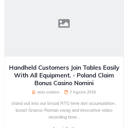
Handheld Customers Join Tables Easily
With All Equipment. ◦ Poland Claim
Bonus Casino Nomini
auto sodano
7 Agosto 2026
stand out into our broad RTG time slot accumulation ,
boast Graeco-Roman swag and innovative video
recording time...