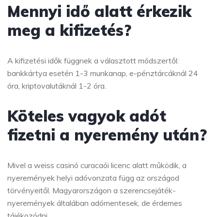
Mennyi idő alatt érkezik
meg a kifizetés?
A kifizetési idők függnek a választott módszertől:
bankkártya esetén 1-3 munkanap, e-pénztárcáknál 24
óra, kriptovalutáknál 1-2 óra.
Köteles vagyok adót
fizetni a nyeremény után?
Mivel a weiss casinó curacaói licenc alatt működik, a
nyeremények helyi adóvonzata függ az országod
törvényeitől. Magyarországon a szerencsejáték-
nyeremények általában adómentesek, de érdemes
tájékozódni.