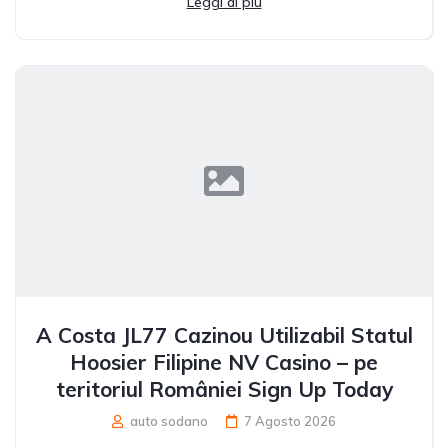
Leggi di più
A Costa JL77 Cazinou Utilizabil Statul
Hoosier Filipine NV Casino – pe
teritoriul României Sign Up Today
auto sodano
7 Agosto 2026