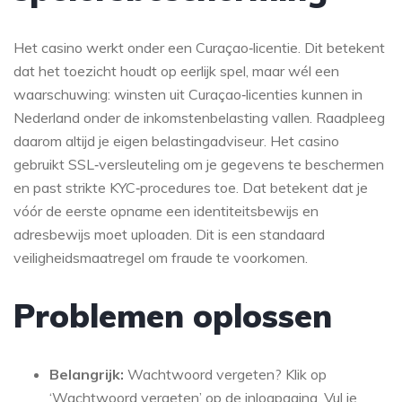
Het casino werkt onder een Curaçao‑licentie. Dit betekent
dat het toezicht houdt op eerlijk spel, maar wél een
waarschuwing: winsten uit Curaçao‑licenties kunnen in
Nederland onder de inkomstenbelasting vallen. Raadpleeg
daarom altijd je eigen belastingadviseur. Het casino
gebruikt SSL‑versleuteling om je gegevens te beschermen
en past strikte KYC‑procedures toe. Dat betekent dat je
vóór de eerste opname een identiteitsbewijs en
adresbewijs moet uploaden. Dit is een standaard
veiligheidsmaatregel om fraude te voorkomen.
Problemen oplossen
Belangrijk:
Wachtwoord vergeten? Klik op
‘Wachtwoord vergeten’ op de inlogpagina. Vul je