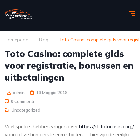
Homepage
Blog
Toto Casino: complete gids voor regist
Toto Casino: complete gids
voor registratie, bonussen en
uitbetalingen
admin
13 Maggio 2018
0 Commenti
Uncategorized
Veel spelers hebben vragen over
https://nl-totocasino.org/
voordat ze hun eerste euro storten — hier zijn de eerlijke