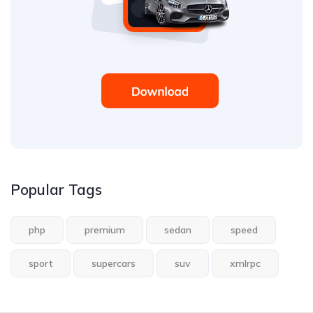
Popular Tags
php
premium
sedan
speed
sport
supercars
suv
xmlrpc