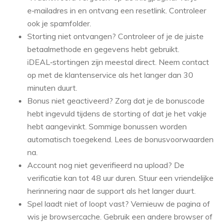
e‑mailadres in en ontvang een resetlink. Controleer
ook je spamfolder.
Storting niet ontvangen? Controleer of je de juiste
betaalmethode en gegevens hebt gebruikt.
iDEAL‑stortingen zijn meestal direct. Neem contact
op met de klantenservice als het langer dan 30
minuten duurt.
Bonus niet geactiveerd? Zorg dat je de bonuscode
hebt ingevuld tijdens de storting of dat je het vakje
hebt aangevinkt. Sommige bonussen worden
automatisch toegekend. Lees de bonusvoorwaarden
na.
Account nog niet geverifieerd na upload? De
verificatie kan tot 48 uur duren. Stuur een vriendelijke
herinnering naar de support als het langer duurt.
Spel laadt niet of loopt vast? Vernieuw de pagina of
wis je browsercache. Gebruik een andere browser of