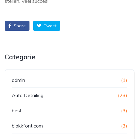
stellen. Veel succes!
Share
Tweet
Categorie
admin
(1)
Auto Detailing
(23)
best
(3)
blokkfont.com
(3)