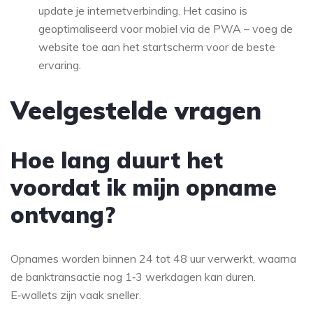
update je internetverbinding. Het casino is
geoptimaliseerd voor mobiel via de PWA – voeg de
website toe aan het startscherm voor de beste
ervaring.
Veelgestelde vragen
Hoe lang duurt het
voordat ik mijn opname
ontvang?
Opnames worden binnen 24 tot 48 uur verwerkt, waarna
de banktransactie nog 1‑3 werkdagen kan duren.
E‑wallets zijn vaak sneller.