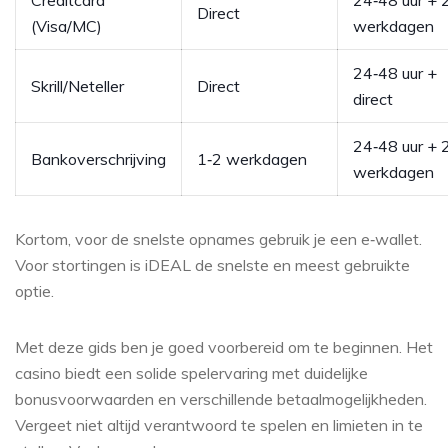
Creditcard
24‑48 uur + 
Direct
(Visa/MC)
werkdagen
24‑48 uur +
Skrill/Neteller
Direct
direct
24‑48 uur + 
Bankoverschrijving
1‑2 werkdagen
werkdagen
Kortom, voor de snelste opnames gebruik je een e‑wallet.
Voor stortingen is iDEAL de snelste en meest gebruikte
optie.
Met deze gids ben je goed voorbereid om te beginnen. Het
casino biedt een solide spelervaring met duidelijke
bonusvoorwaarden en verschillende betaalmogelijkheden.
Vergeet niet altijd verantwoord te spelen en limieten in te