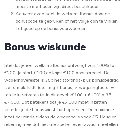
meeste methoden zijn direct beschikbaar.
Activeer eventueel de welkomstbonus door de
bonuscode te gebruiken of het vakje aan te vinken.
Let goed op de bonusvoorwaarden.
Bonus wiskunde
Stel dat je een welkomstbonus ontvangt van 100% tot
€200. Je stort €100 en krijgt €100 bonuskrediet. De
wageringvereiste is 35x het stortings‑ plus bonusbedrag.
De formule luidt: (storting + bonus) × wageringfactor =
totale inzetvereiste. In dit geval: (€100 + €100) × 35 =
€7.000. Dat betekent dat je €7.000 moet inzetten
voordat je de bonuswinst kunt opnemen. De maximale
inzet per ronde tijdens de wagering is vaak €5. Houd er
rekening mee dat niet alle spellen even zwaar meetellen;