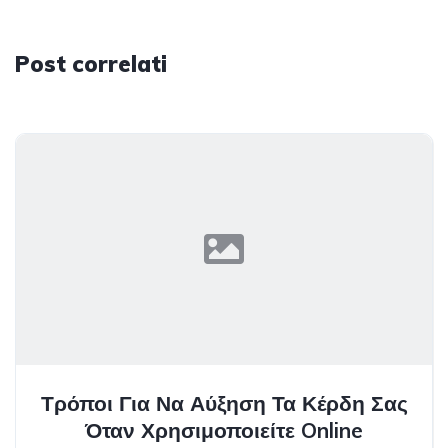
Post correlati
Τρόποι Για Να Αύξηση Τα Κέρδη Σας
Όταν Χρησιμοποιείτε Online