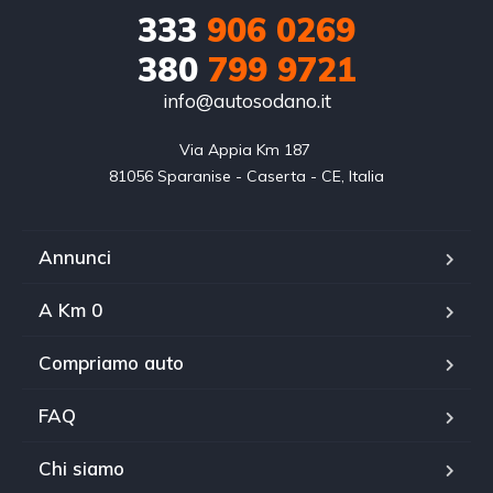
333
906 0269
380
799 9721
info@autosodano.it
Via Appia Km 187 

81056 Sparanise - Caserta - CE, Italia
Annunci
A Km 0
Compriamo auto
FAQ
Chi siamo