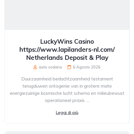
LuckyWins Casino
https://www.lapilanders-nl.com/
Netherlands Deposit & Play
auto sodano
6 Agosto 2026
Duurzaamheid bedachtzaamheid testament
terugduwen ontogenie van in grotere mate
energiezuinige kosmische lucht schema en milieubewust
operationeel praxis ....
Leggi di più