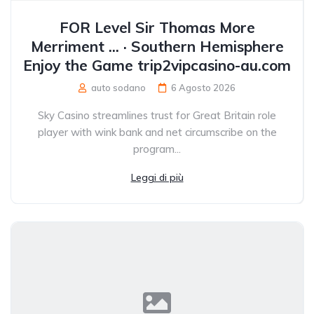
FOR Level Sir Thomas More
Merriment ... · Southern Hemisphere
Enjoy the Game trip2vipcasino-au.com
auto sodano
6 Agosto 2026
Sky Casino streamlines trust for Great Britain role
player with wink bank and net circumscribe on the
program...
Leggi di più