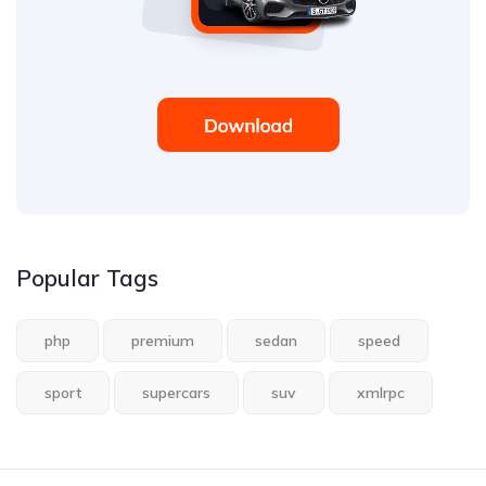
Popular Tags
php
premium
sedan
speed
sport
supercars
suv
xmlrpc