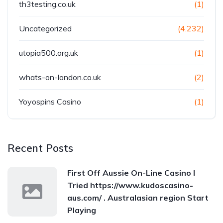
th3testing.co.uk
(1)
Uncategorized
(4.232)
utopia500.org.uk
(1)
whats-on-london.co.uk
(2)
Yoyospins Casino
(1)
Recent Posts
First Off Aussie On-Line Casino I
Tried https://www.kudoscasino-
aus.com/ . Australasian region Start
Playing