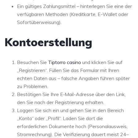
Ein gültiges Zahlungsmittel – hinterlegen Sie eine der
verfügbaren Methoden (Kreditkarte, E-Wallet oder
Sofortüberweisung).
Kontoerstellung
Besuchen Sie
Tiptorro casino
und klicken Sie auf
„Registrieren“. Füllen Sie das Formular mit Ihren
echten Daten aus – falsche Angaben führen später
zu Problemen.
Bestätigen Sie Ihre E‑Mail-Adresse über den Link,
den Sie nach der Registrierung erhalten.
Loggen Sie sich ein und gehen Sie in den Bereich
„Konto“ oder „Profil“. Laden Sie dort die
erforderlichen Dokumente hoch (Personalausweis,
Stromrechnung). Die Verifizierung dauert meist 24–