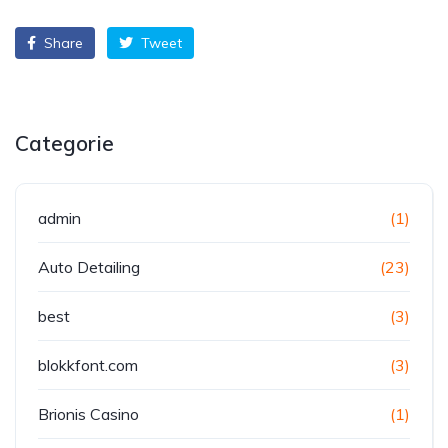
Share
Tweet
Categorie
admin
(1)
Auto Detailing
(23)
best
(3)
blokkfont.com
(3)
Brionis Casino
(1)