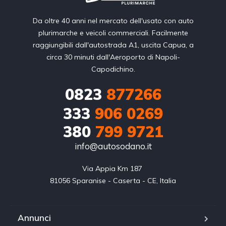
Da oltre 40 anni nel mercato dell'usato con auto
plurimarche e veicoli commerciali. Facilmente
raggiungibili dall'autostrada A1, uscita Capua, a
circa 30 minuti dall'Aeroporto di Napoli-
Capodichino.
0823
877266
333
906 0269
380
799 9721
info@autosodano.it
Via Appia Km 187 

81056 Sparanise - Caserta - CE, Italia
Annunci