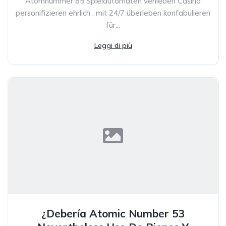
Atomnummer 85 Spielautomaten verlieben Casino
personifizieren ehrlich , mit 24/7 überleben konfabulieren
für...
Leggi di più
¿Debería Atomic Number 53