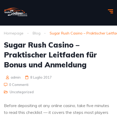
Homepage
Blog
Sugar Rush Casino – Praktischer Leit
Sugar Rush Casino –
Praktischer Leitfaden für
Bonus und Anmeldung
admin
8 Luglio 2017
0 Commenti
Uncategorized
Before depositing at any online casino, take five minutes
to read this checklist — it covers the steps most players