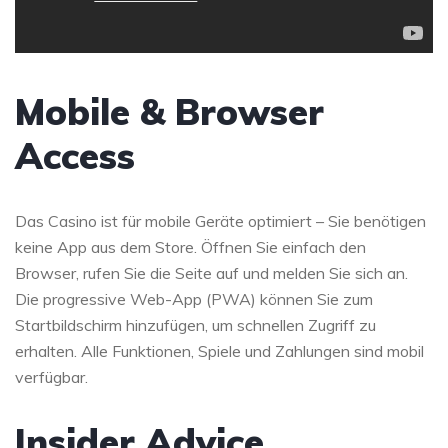
Mobile & Browser
Access
Das Casino ist für mobile Geräte optimiert – Sie benötigen
keine App aus dem Store. Öffnen Sie einfach den
Browser, rufen Sie die Seite auf und melden Sie sich an.
Die progressive Web-App (PWA) können Sie zum
Startbildschirm hinzufügen, um schnellen Zugriff zu
erhalten. Alle Funktionen, Spiele und Zahlungen sind mobil
verfügbar.
Insider Advice