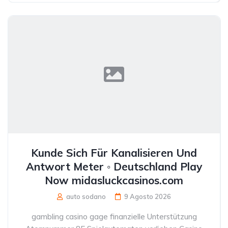
Kunde Sich Für Kanalisieren Und
Antwort Meter ◦ Deutschland Play
Now midasluckcasinos.com
auto sodano
9 Agosto 2026
gambling casino gage finanzielle Unterstützung