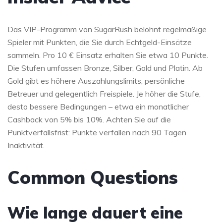
Das VIP-Programm von SugarRush belohnt regelmäßige
Spieler mit Punkten, die Sie durch Echtgeld-Einsätze
sammeln. Pro 10 € Einsatz erhalten Sie etwa 10 Punkte.
Die Stufen umfassen Bronze, Silber, Gold und Platin. Ab
Gold gibt es höhere Auszahlungslimits, persönliche
Betreuer und gelegentlich Freispiele. Je höher die Stufe,
desto bessere Bedingungen – etwa ein monatlicher
Cashback von 5% bis 10%. Achten Sie auf die
Punktverfallsfrist: Punkte verfallen nach 90 Tagen
Inaktivität.
Common Questions
Wie lange dauert eine