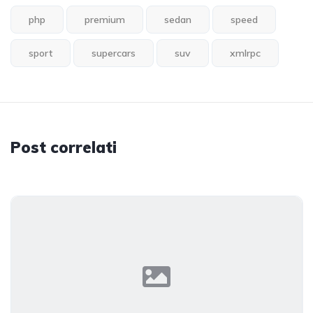
php
premium
sedan
speed
sport
supercars
suv
xmlrpc
Post correlati