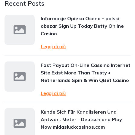
Recent Posts
Informacje Opieka Ocena – polski
obszar Sign Up Today Betty Online
Casino
Leggi di più
Fast Payout On-Line Cassino Internet
Site Exist More Than Trusty •
Netherlands Spin & Win QBet Casino
Leggi di più
Kunde Sich Für Kanalisieren Und
Antwort Meter ◦ Deutschland Play
Now midasluckcasinos.com