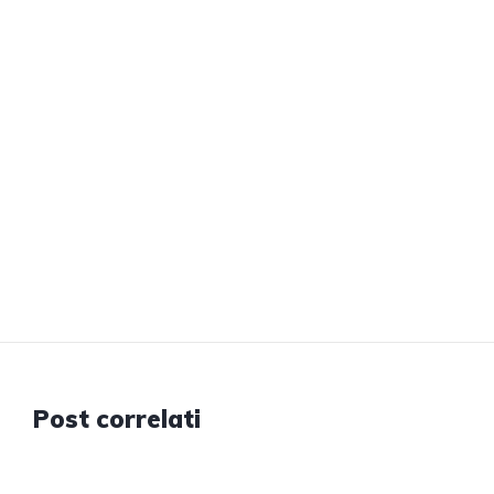
Post correlati