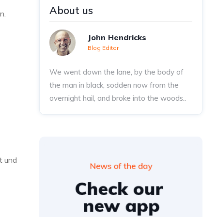
About us
n.
John Hendricks
Blog Editor
We went down the lane, by the body of
the man in black, sodden now from the
overnight hail, and broke into the woods..
t und