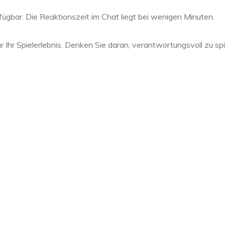
fügbar. Die Reaktionszeit im Chat liegt bei wenigen Minuten.
r Ihr Spielerlebnis. Denken Sie daran, verantwortungsvoll zu sp