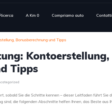
Ricerca
A Km 0
Compriamo auto
Contatti
rstellung, Bonusberechnung und Tipps
ung: Kontoerstellung,
d Tipps
categorized
rt, sobald Sie die Schritte kennen – dieser Leitfaden führt Sie 
ing sind, die folgenden Abschnitte helfen Ihnen, das Beste aus 