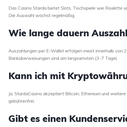
Das Casino Starda bietet Slots, Tischspiele wie Roulette 
Die Auswahl wächst regelmäßig.
Wie lange dauern Auszah
Auszahlungen per E-Wallet erfolgen meist innerhalb von
Banküberweisungen sind am langsamsten (3-7 Tage).
Kann ich mit Kryptowähru
Ja, StardaCasino akzeptiert Bitcoin, Ethereum und weitere
gebührenfrei.
Gibt es einen Kundenservi