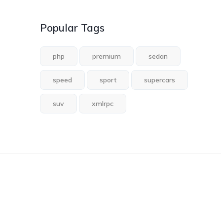
Popular Tags
php
premium
sedan
speed
sport
supercars
suv
xmlrpc