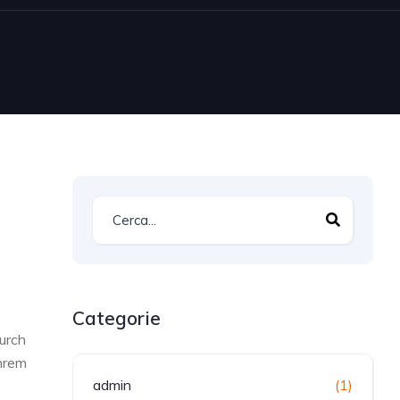
Categorie
durch
Ihrem
admin
(1)