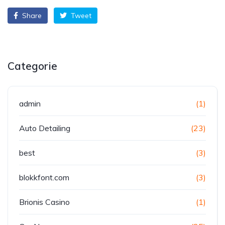
Share
Tweet
Categorie
admin
(1)
Auto Detailing
(23)
best
(3)
blokkfont.com
(3)
Brionis Casino
(1)