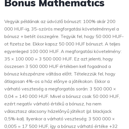
Bonus Mathematics
Vegyük példának az üdvözlő bónuszt: 100% akár 200
000 HUF-ig, 35-szörös megforgatási követelménnyel a
bónusz + betét összegére. Tegyük fel, hogy 50 000 HUF-
ot fizetsz be. Ekkor kapsz 50 000 HUF bónuszt. A teljes
egyenleged 100 000 HUF. A megforgatási követelmény:
35 × 100 000 = 3 500 000 HUF. Ez azt jelenti, hogy
összesen 3 500 000 HUF értékben kell fogadnod a
bónusz készpénzre váltása előtt. Tételezzük fel, hogy
átlagosan 4%-os a ház előnye a játékokon. Ekkor a
várható veszteség a megforgatás során: 3 500 000 ×
0,04 = 140 000 HUF. Mivel a bónusz csak 50 000 HUF,
ezért negatív várható értékű a bónusz, ha nem
választasz alacsony házelőnyű játékot (pl. blackjack
0,5%-kal). Ilyenkor a várható veszteség: 3 500 000 ×
0,005 = 17 500 HUF, így a bónusz várható értéke +32