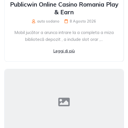
Publicwin Online Casino Romania Play
& Earn
auto sodano
8 Agosto 2026
Mobil jucător a arunca intrare la a completa a miza
bibliotecă depozit , a include slot orar ,...
Leggi di più