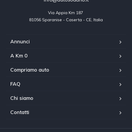
Via Appia Km 187 

81056 Sparanise - Caserta - CE, Italia
Annunci
A Km 0
Compriamo auto
FAQ
Chi siamo
Contatti
WhatsApp