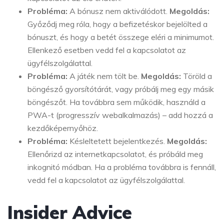
Probléma:
A bónusz nem aktiválódott.
Megoldás:
Győződj meg róla, hogy a befizetéskor bejelölted a
bónuszt, és hogy a betét összege eléri a minimumot.
Ellenkező esetben vedd fel a kapcsolatot az
ügyfélszolgálattal.
Probléma:
A játék nem tölt be.
Megoldás:
Töröld a
böngésző gyorsítótárát, vagy próbálj meg egy másik
böngészőt. Ha továbbra sem működik, használd a
PWA-t (progresszív webalkalmazás) – add hozzá a
kezdőképernyőhöz.
Probléma:
Késleltetett bejelentkezés.
Megoldás:
Ellenőrizd az internetkapcsolatot, és próbáld meg
inkognitó módban. Ha a probléma továbbra is fennáll,
vedd fel a kapcsolatot az ügyfélszolgálattal.
Insider Advice