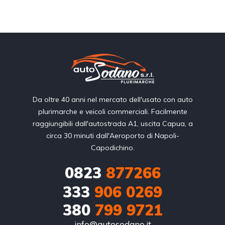
Da oltre 40 anni nel mercato dell'usato con auto
plurimarche e veicoli commerciali. Facilmente
raggiungibili dall'autostrada A1, uscita Capua, a
circa 30 minuti dall'Aeroporto di Napoli-
Capodichino.
0823
877266
333
906 0269
380
799 9721
info@autosodano.it