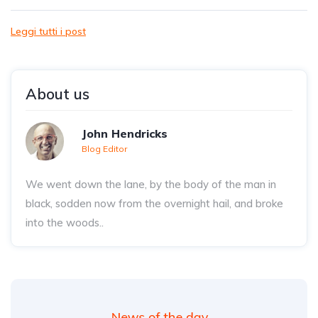
Leggi tutti i post
About us
John Hendricks
Blog Editor
We went down the lane, by the body of the man in
black, sodden now from the overnight hail, and broke
into the woods..