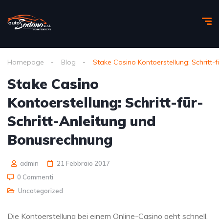
Homepage
Blog
Stake Casino Kontoerstellung: Schritt-
Stake Casino
Kontoerstellung: Schritt-für-
Schritt-Anleitung und
Bonusrechnung
admin
21 Febbraio 2017
0 Commenti
Uncategorized
Die Kontoerstellung bei einem Online-Casino geht schnell,