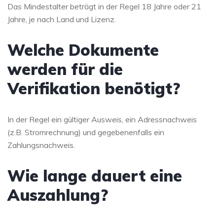
Das Mindestalter beträgt in der Regel 18 Jahre oder 21
Jahre, je nach Land und Lizenz.
Welche Dokumente
werden für die
Verifikation benötigt?
In der Regel ein gültiger Ausweis, ein Adressnachweis
(z.B. Stromrechnung) und gegebenenfalls ein
Zahlungsnachweis.
Wie lange dauert eine
Auszahlung?