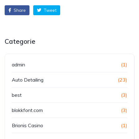
Share
Tweet
Categorie
admin
(1)
Auto Detailing
(23)
best
(3)
blokkfont.com
(3)
Brionis Casino
(1)