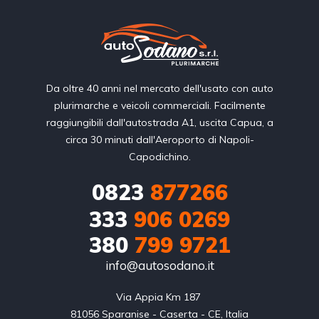
Da oltre 40 anni nel mercato dell'usato con auto
plurimarche e veicoli commerciali. Facilmente
raggiungibili dall'autostrada A1, uscita Capua, a
circa 30 minuti dall'Aeroporto di Napoli-
Capodichino.
0823
877266
333
906 0269
380
799 9721
info@autosodano.it
Via Appia Km 187 

81056 Sparanise - Caserta - CE, Italia