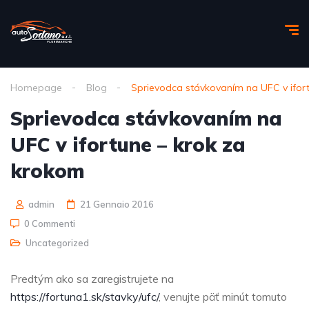
Homepage
Blog
Sprievodca stávkovaním na UFC v ifor
Sprievodca stávkovaním na
UFC v ifortune – krok za
krokom
admin
21 Gennaio 2016
0 Commenti
Uncategorized
Predtým ako sa zaregistrujete na
https://fortuna1.sk/stavky/ufc/
, venujte päť minút tomuto