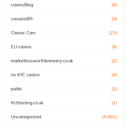
casinoBlog
(8)
cassinoBR
(9)
Classic Cars
(22)
EU casino
(4)
marketbosworthbrewery.co.uk
(2)
no KYC casino
(4)
public
(2)
th3testing.co.uk
(1)
Uncategorized
(4.481)