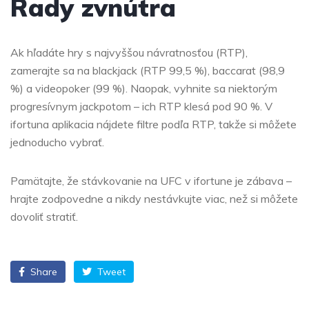
Rady zvnútra
Ak hľadáte hry s najvyššou návratnosťou (RTP),
zamerajte sa na blackjack (RTP 99,5 %), baccarat (98,9
%) a videopoker (99 %). Naopak, vyhnite sa niektorým
progresívnym jackpotom – ich RTP klesá pod 90 %. V
ifortuna aplikacia nájdete filtre podľa RTP, takže si môžete
jednoducho vybrať.
Pamätajte, že stávkovanie na UFC v ifortune je zábava –
hrajte zodpovedne a nikdy nestávkujte viac, než si môžete
dovoliť stratiť.
Share
Tweet