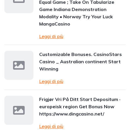
Equal Game ; Take On Tabularize
Game Indiana Demonstration
Modality • Norway Try Your Luck
MangaCasino
Leggi di più
Customizable Bonuses. CasinoStars
Casino _ Australian continent Start
Winning
Leggi di più
Frigjør Vri På Ditt Start Depositum ·
europeisk region Get Bonus Now
https://www.dingcasino.net/
Leggi di più