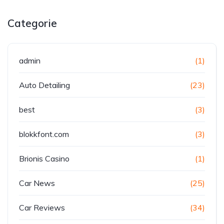
Categorie
admin
(1)
Auto Detailing
(23)
best
(3)
blokkfont.com
(3)
Brionis Casino
(1)
Car News
(25)
Car Reviews
(34)