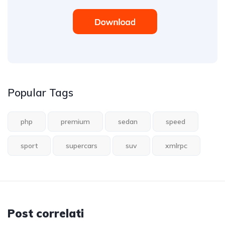
Popular Tags
php
premium
sedan
speed
sport
supercars
suv
xmlrpc
Post correlati