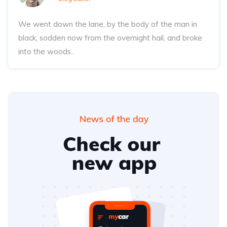
We went down the lane, by the body of the man in
black, sodden now from the overnight hail, and broke
into the woods..