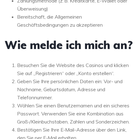
Zahlungsmethode (z. B. Kreditkarte, E‑Wallet oder
Überweisung)
Bereitschaft, die Allgemeinen
Geschäftsbedingungen zu akzeptieren
Wie melde ich mich an?
Besuchen Sie die Website des Casinos und klicken
Sie auf „Registrieren“ oder „Konto erstellen“.
Geben Sie Ihre persönlichen Daten ein: Vor- und
Nachname, Geburtsdatum, Adresse und
Telefonnummer.
Wählen Sie einen Benutzernamen und ein sicheres
Passwort. Verwenden Sie eine Kombination aus
Groß‑/Kleinbuchstaben, Zahlen und Sonderzeichen.
Bestätigen Sie Ihre E‑Mail-Adresse über den Link,
den Sie per E‑Mail erhalten.