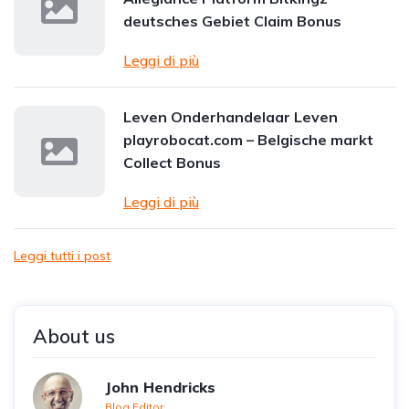
deutsches Gebiet Claim Bonus
Leggi di più
Leven Onderhandelaar Leven
playrobocat.com – Belgische markt
Collect Bonus
Leggi di più
Leggi tutti i post
About us
John Hendricks
Blog Editor