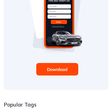
Popular Tags