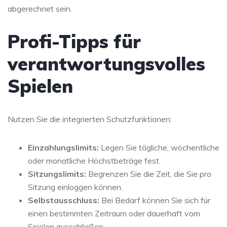
abgerechnet sein.
Profi-Tipps für
verantwortungsvolles
Spielen
Nutzen Sie die integrierten Schutzfunktionen:
Einzahlungslimits:
Legen Sie tägliche, wöchentliche
oder monatliche Höchstbeträge fest.
Sitzungslimits:
Begrenzen Sie die Zeit, die Sie pro
Sitzung einloggen können.
Selbstausschluss:
Bei Bedarf können Sie sich für
einen bestimmten Zeitraum oder dauerhaft vom
Spielen ausschließen.