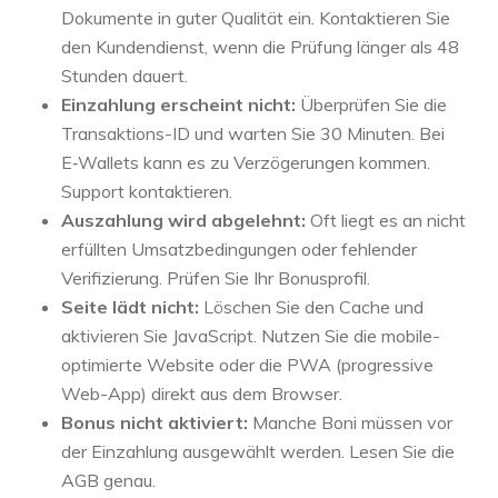
Dokumente in guter Qualität ein. Kontaktieren Sie
den Kundendienst, wenn die Prüfung länger als 48
Stunden dauert.
Einzahlung erscheint nicht:
Überprüfen Sie die
Transaktions-ID und warten Sie 30 Minuten. Bei
E‑Wallets kann es zu Verzögerungen kommen.
Support kontaktieren.
Auszahlung wird abgelehnt:
Oft liegt es an nicht
erfüllten Umsatzbedingungen oder fehlender
Verifizierung. Prüfen Sie Ihr Bonusprofil.
Seite lädt nicht:
Löschen Sie den Cache und
aktivieren Sie JavaScript. Nutzen Sie die mobile-
optimierte Website oder die PWA (progressive
Web-App) direkt aus dem Browser.
Bonus nicht aktiviert:
Manche Boni müssen vor
der Einzahlung ausgewählt werden. Lesen Sie die
AGB genau.