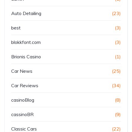
Auto Detailing
(23)
best
(3)
blokkfont.com
(3)
Brionis Casino
(1)
Car News
(25)
Car Reviews
(34)
casinoBlog
(8)
cassinoBR
(9)
Classic Cars
(22)