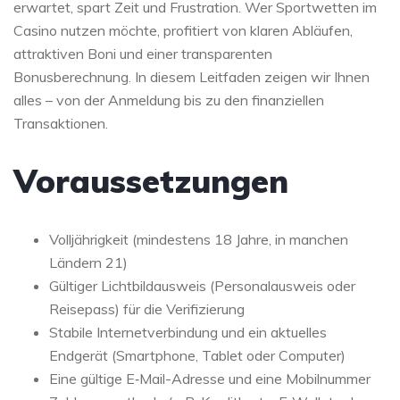
erwartet, spart Zeit und Frustration. Wer Sportwetten im
Casino nutzen möchte, profitiert von klaren Abläufen,
attraktiven Boni und einer transparenten
Bonusberechnung. In diesem Leitfaden zeigen wir Ihnen
alles – von der Anmeldung bis zu den finanziellen
Transaktionen.
Voraussetzungen
Volljährigkeit (mindestens 18 Jahre, in manchen
Ländern 21)
Gültiger Lichtbildausweis (Personalausweis oder
Reisepass) für die Verifizierung
Stabile Internetverbindung und ein aktuelles
Endgerät (Smartphone, Tablet oder Computer)
Eine gültige E‑Mail-Adresse und eine Mobilnummer