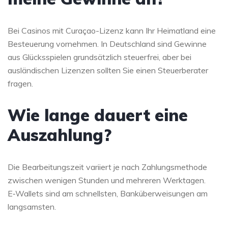
Bei Casinos mit Curaçao-Lizenz kann Ihr Heimatland eine
Besteuerung vornehmen. In Deutschland sind Gewinne
aus Glücksspielen grundsätzlich steuerfrei, aber bei
ausländischen Lizenzen sollten Sie einen Steuerberater
fragen.
Wie lange dauert eine
Auszahlung?
Die Bearbeitungszeit variiert je nach Zahlungsmethode
zwischen wenigen Stunden und mehreren Werktagen.
E‑Wallets sind am schnellsten, Banküberweisungen am
langsamsten.