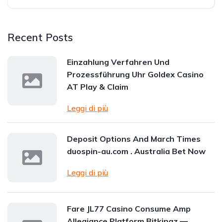
Recent Posts
Einzahlung Verfahren Und
Prozessführung Uhr Goldex Casino
AT Play & Claim
Leggi di più
Deposit Options And March Times
duospin-au.com . Australia Bet Now
Leggi di più
Fare JL77 Casino Consume Amp
Allegiance Platform Bitkingz —