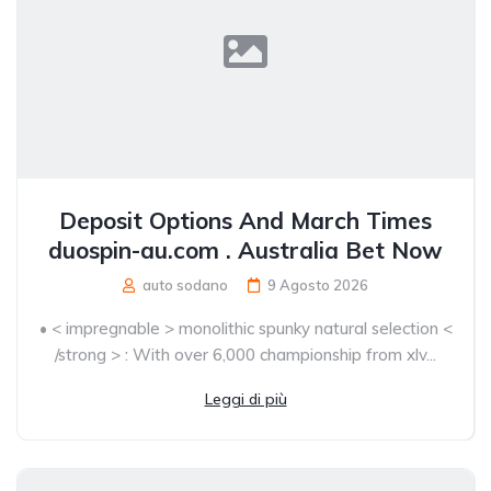
Deposit Options And March Times
duospin-au.com . Australia Bet Now
auto sodano
9 Agosto 2026
• < impregnable > monolithic spunky natural selection <
/strong > : With over 6,000 championship from xlv...
Leggi di più