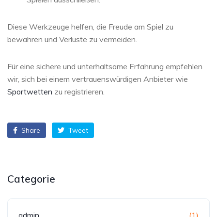
Diese Werkzeuge helfen, die Freude am Spiel zu
bewahren und Verluste zu vermeiden.
Für eine sichere und unterhaltsame Erfahrung empfehlen
wir, sich bei einem vertrauenswürdigen Anbieter wie
Sportwetten
zu registrieren.
Share
Tweet
Categorie
admin
(1)