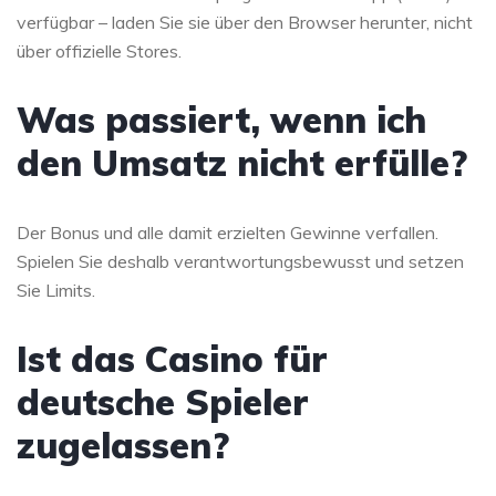
verfügbar – laden Sie sie über den Browser herunter, nicht
über offizielle Stores.
Was passiert, wenn ich
den Umsatz nicht erfülle?
Der Bonus und alle damit erzielten Gewinne verfallen.
Spielen Sie deshalb verantwortungsbewusst und setzen
Sie Limits.
Ist das Casino für
deutsche Spieler
zugelassen?