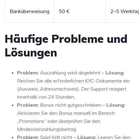
Banküberweisung
50 €
2–5 Werkta
Häufige Probleme und
Lösungen
Problem:
Auszahlung wird abgelehnt –
Lösung:
Reichen Sie alle erforderlichen KYC-Dokumente ein
(Ausweis, Adressnachweis). Der Support reagiert
innerhalb von 24 Stunden.
Problem:
Bonus nicht gutgeschrieben –
Lösung:
Aktivieren Sie den Bonus manuell im Bereich
„Promotions“ oder überprüfen Sie den
Mindesteinzahlungsbetrag.
Problem:
Spiel lädt nicht –
Lösung:
Leeren Sie den