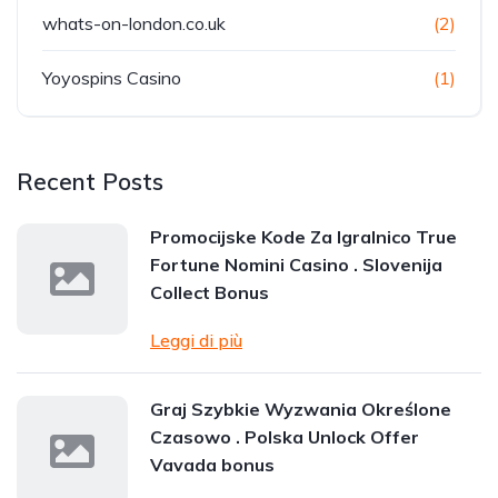
whats-on-london.co.uk
(2)
Yoyospins Casino
(1)
Recent Posts
Promocijske Kode Za Igralnico True
Fortune Nomini Casino . Slovenija
Collect Bonus
Leggi di più
Graj Szybkie Wyzwania Określone
Czasowo . Polska Unlock Offer
Vavada bonus