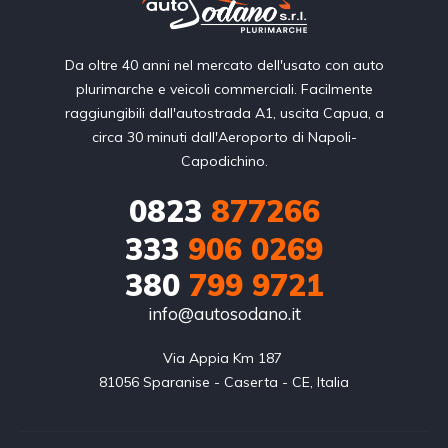
Da oltre 40 anni nel mercato dell'usato con auto
plurimarche e veicoli commerciali. Facilmente
raggiungibili dall'autostrada A1, uscita Capua, a
circa 30 minuti dall'Aeroporto di Napoli-
Capodichino.
0823
877266
333
906 0269
380
799 9721
info@autosodano.it
Via Appia Km 187 

81056 Sparanise - Caserta - CE, Italia