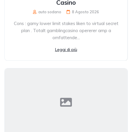
Casino
auto sodano
8 Agosto 2026
Cons : gamy lower limit stakes liken to virtual secret
plan . Totalt gamblingcasino opererer amp a
omfattende...
Leggi di più