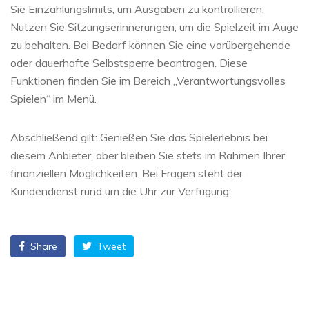
Sie Einzahlungslimits, um Ausgaben zu kontrollieren.
Nutzen Sie Sitzungserinnerungen, um die Spielzeit im Auge
zu behalten. Bei Bedarf können Sie eine vorübergehende
oder dauerhafte Selbstsperre beantragen. Diese
Funktionen finden Sie im Bereich „Verantwortungsvolles
Spielen“ im Menü.
Abschließend gilt: Genießen Sie das Spielerlebnis bei
diesem Anbieter, aber bleiben Sie stets im Rahmen Ihrer
finanziellen Möglichkeiten. Bei Fragen steht der
Kundendienst rund um die Uhr zur Verfügung.
Share
Tweet