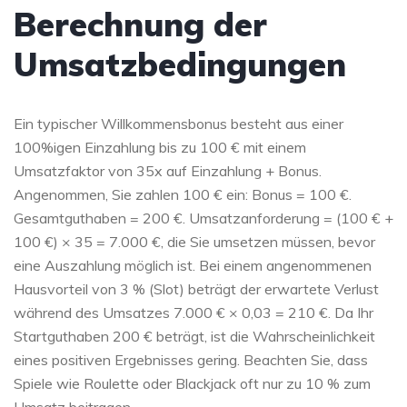
Berechnung der
Umsatzbedingungen
Ein typischer Willkommensbonus besteht aus einer
100%igen Einzahlung bis zu 100 € mit einem
Umsatzfaktor von 35x auf Einzahlung + Bonus.
Angenommen, Sie zahlen 100 € ein: Bonus = 100 €.
Gesamtguthaben = 200 €. Umsatzanforderung = (100 € +
100 €) × 35 = 7.000 €, die Sie umsetzen müssen, bevor
eine Auszahlung möglich ist. Bei einem angenommenen
Hausvorteil von 3 % (Slot) beträgt der erwartete Verlust
während des Umsatzes 7.000 € × 0,03 = 210 €. Da Ihr
Startguthaben 200 € beträgt, ist die Wahrscheinlichkeit
eines positiven Ergebnisses gering. Beachten Sie, dass
Spiele wie Roulette oder Blackjack oft nur zu 10 % zum