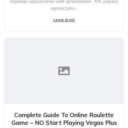
regulacja wpuszczenie wiek sprawdzenie , KYC papiery
ograniczyła i...
Leggi di più
Complete Guide To Online Roulette
Game – NO Start Playing Vegas Plus