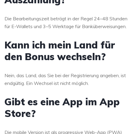
Die Bearbeitungszeit beträgt in der Regel 24–48 Stunden
für E-Wallets und 3–5 Werktage für Banküberweisungen.
Kann ich mein Land für
den Bonus wechseln?
Nein, das Land, das Sie bei der Registrierung angeben, ist
endgültig. Ein Wechsel ist nicht möglich.
Gibt es eine App im App
Store?
Die mobile Version ist als progressive Web-App (PWA)