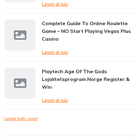
Leggi di più
Complete Guide To Online Roulette
Game – NO Start Playing Vegas Plus
Casino
Leggi di più
Playtech Age Of The Gods
Lojalitetsprogram Norge Register &
Win
Leggi di più
Leggi tutti i post