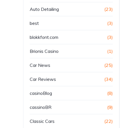
Auto Detailing
(23)
best
(3)
blokkfont.com
(3)
Brionis Casino
(1)
Car News
(25)
Car Reviews
(34)
casinoBlog
(8)
cassinoBR
(9)
Classic Cars
(22)