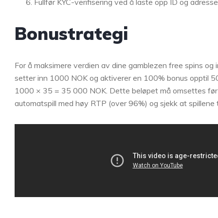
Fullfør KYC-verifisering ved å laste opp ID og adresse
Bonustrategi
For å maksimere verdien av dine gamblezen free spins og
setter inn 1000 NOK og aktiverer en 100% bonus opptil
1000 × 35 = 35 000 NOK. Dette beløpet må omsettes før 
automatspill med høy RTP (over 96%) og sjekk at spillene