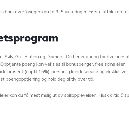
 bankoverføringer kan ta 3–5 virkedager. Første uttak kan ta
itetsprogram
, Sølv, Gull, Platina og Diamant. Du tjener poeng for hver innsa
Opptjente poeng kan veksles til bonuspenger, free spins eller
ack-prosent (opptil 15%), personlig kundeservice og eksklusive
est poengopptjening og hold deg aktiv over tid.
r kan du få mest mulig ut av spillopplevelsen. Husk alltid å spi