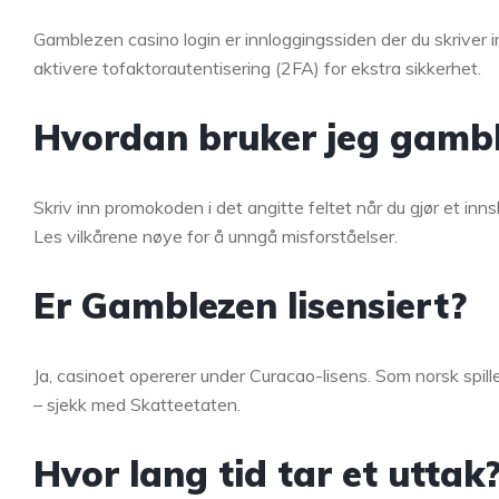
Gamblezen casino login er innloggingssiden der du skriver in
aktivere tofaktorautentisering (2FA) for ekstra sikkerhet.
Hvordan bruker jeg gamb
Skriv inn promokoden i det angitte feltet når du gjør et in
Les vilkårene nøye for å unngå misforståelser.
Er Gamblezen lisensiert?
Ja, casinoet opererer under Curacao-lisens. Som norsk spi
– sjekk med Skatteetaten.
Hvor lang tid tar et uttak