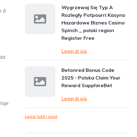
Wygrzewaj Się Typ A
r å
Rozległy Potpourri Kasyno
Hazardowe Biznes Casino
Spinch _ polski region
Register Free
Leggi di più
dd.
Betonred Bonus Code
2025 ◦ Polska Claim Your
Reward SapphireBet
Leggi di più
tige
Leggi tutti i post