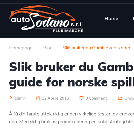
Home
Homepage
Blog
Slik bruker du Gamblezen-koder – 
Slik bruker du Gamb
guide for norske spil
admin
12 Aprile 2015
0 Commenti
Unca
Å få din første uttak riktig er den virkelige testen av en
den. Med riktig bruk av promokoder og en solid strategi blir