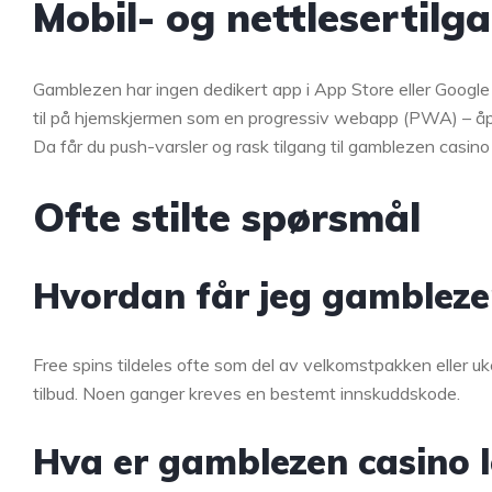
Mobil- og nettlesertilg
Gamblezen har ingen dedikert app i App Store eller Google P
til på hjemskjermen som en progressiv webapp (PWA) – åpne 
Da får du push-varsler og rask tilgang til gamblezen casino 
Ofte stilte spørsmål
Hvordan får jeg gamblezen
Free spins tildeles ofte som del av velkomstpakken eller uk
tilbud. Noen ganger kreves en bestemt innskuddskode.
Hva er gamblezen casino 