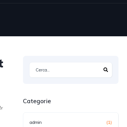
t
Categorie
år
admin
(1)