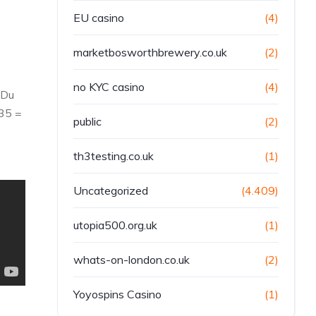
EU casino
(4)
marketbosworthbrewery.co.uk
(2)
no KYC casino
(4)
 Du
35 =
public
(2)
th3testing.co.uk
(1)
Uncategorized
(4.409)
utopia500.org.uk
(1)
whats-on-london.co.uk
(2)
Yoyospins Casino
(1)