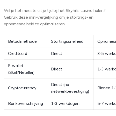
Wil je het meeste uit je tijd bij het Skyhills casino halen?
Gebruik deze mini‑vergelijking om je stortings‑ en
opnamesnelheid te optimaliseren.
Betaalmethode
Stortingssnelheid
Opnamesn
Creditcard
Direct
3‑5 werk
E‑wallet
Direct
1‑3 werk
(Skrill/Neteller)
Direct (na
Cryptocurrency
Binnen 1‑
netwerkbevestiging)
Bankoverschrijving
1‑3 werkdagen
5‑7 werk