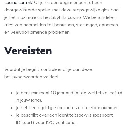
casino.com.nl/
. Of je nu een beginner bent of een
doorgewinterde speler, met deze stapsgewijze gids haal
je het maximale uit het Skyhills casino. We behandelen
alles van aanmelden tot bonussen, stortingen, opnames
en veelvoorkomende problemen.
Vereisten
Voordat je begint, controleer of je aan deze
basisvoorwaarden voldoet:
Je bent minimaal 18 jaar oud (of de wettelijke leeftijd
in jouw land).
Je hebt een geldig e‑mailadres en telefoonnummer.
Je beschikt over een identiteitsbewijs (paspoort,
ID‑kaart) voor KYC‑verificatie.