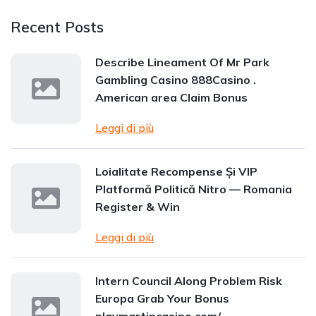
Recent Posts
Describe Lineament Of Mr Park
Gambling Casino 888Casino .
American area Claim Bonus
Leggi di più
Loialitate Recompense Și VIP
Platformă Politică Nitro — Romania
Register & Win
Leggi di più
Intern Council Along Problem Risk
Europa Grab Your Bonus