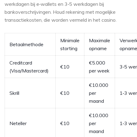
werkdagen bij e‑wallets en 3‑5 werkdagen bij
bankoverschrijvingen. Houd rekening met mogelijke
transactiekosten, die worden vermeld in het casino.
Minimale
Maximale
Verwerk
Betaalmethode
storting
opname
opnam
Creditcard
€5.000
€10
3‑5 we
(Visa/Mastercard)
per week
€10.000
Skrill
€10
per
1‑3 we
maand
€10.000
Neteller
€10
per
1‑3 we
maand