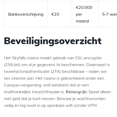
€20.000
Bankoverschrijving
€20
per
5‑7 we
maand
Beveiligingsoverzicht
Het Skyhills casino maakt gebruik van SSL‑encryptie
(256‑bit) om al je gegevens te beschermen. Daarnaast is
tweefactorauthenticatie (2FA) beschikbaar – raden we
ten zeerste aan. Het casino is gelicentieerd onder een
Curaçao‑vergunning, wat betekent dat er een
onafhankelijke toezichthouder is.
Belangrijk:
Speel alleen
met geld dat je kunt missen. Bewaar je wachtwoorden
veilig en log nooit in op openbare wifi zonder VPN.