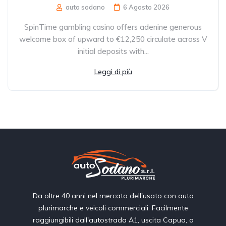
auto sodano
6 Agosto 2026
SpinTime gambling casino offers adenine generous
welcome box of upward to €12,250 circulate across V
initial deposits with...
Leggi di più
Da oltre 40 anni nel mercato dell'usato con auto
plurimarche e veicoli commerciali. Facilmente
raggiungibili dall'autostrada A1, uscita Capua, a