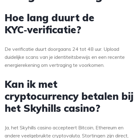
Hoe lang duurt de
KYC‑verificatie?
De verificatie duurt doorgaans 24 tot 48 uur. Upload
duidelijke scans van je identiteitsbewijs en een recente
energierekening om vertraging te voorkomen.
Kan ik met
cryptocurrency betalen bij
het Skyhills casino?
Ja, het Skyhills casino accepteert Bitcoin, Ethereum en
andere veelgebruikte cryptovaluta. Stortingen zijn direct,