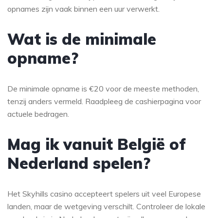
opnames zijn vaak binnen een uur verwerkt.
Wat is de minimale
opname?
De minimale opname is €20 voor de meeste methoden,
tenzij anders vermeld. Raadpleeg de cashierpagina voor
actuele bedragen.
Mag ik vanuit België of
Nederland spelen?
Het Skyhills casino accepteert spelers uit veel Europese
landen, maar de wetgeving verschilt. Controleer de lokale