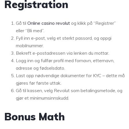
Registration
Gå til
Online casino revolut
og klikk på “Registrer”
eller “Bli med”.
Fyll inn e-post, velg et sterkt passord, og oppgi
mobilnummer.
Bekreft e-postadressen via lenken du mottar.
Logg inn og fullfør profil med fornavn, etternavn,
adresse og fødselsdato.
Last opp nødvendige dokumenter for KYC – dette må
gjøres før første uttak.
Gå til kassen, velg Revolut som betalingsmetode, og
gjør et minimumsinnskudd.
Bonus Math