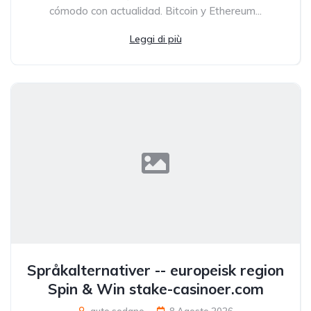
cómodo con actualidad. Bitcoin y Ethereum...
Leggi di più
Språkalternativer -- europeisk region
Spin & Win stake-casinoer.com
auto sodano
8 Agosto 2026