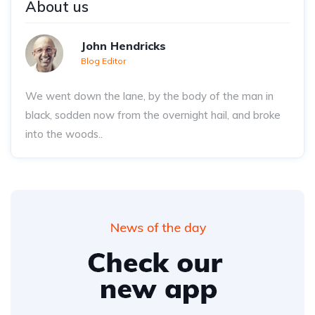
About us
John Hendricks
Blog Editor
We went down the lane, by the body of the man in
black, sodden now from the overnight hail, and broke
into the woods..