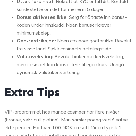
Uttak forsinket:
Bekreft at KYC er fullført. Kontakt
kundestøtte om det tar mer enn 5 dager.
Bonus aktiveres ikke:
Sørg for å taste inn bonus-
koden under innskudd. Noen bonuser krever
minimumsbeløp.
Geo-restriksjon:
Noen casinoer godtar ikke Revolut
fra visse land. Sjekk casinoets betalingsside.
Valutaveksling:
Revolut bruker markedsveksling,
men casinoet kan konvertere til egen kurs. Unngå
dynamisk valutakonvertering.
Extra Tips
VIP-programmet hos mange casinoer har flere nivåer
(bronse, sølv, gull, platina). Man samler poeng ved å satse
ekte penger. For hver 100 NOK omsatt får du typisk 1
poeng. Ved et visst antall poeng stiger du i nivå og får