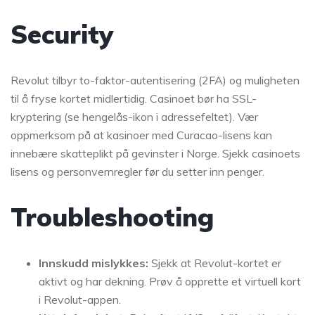
Security
Revolut tilbyr to-faktor-autentisering (2FA) og muligheten
til å fryse kortet midlertidig. Casinoet bør ha SSL-
kryptering (se hengelås-ikon i adressefeltet). Vær
oppmerksom på at kasinoer med Curacao-lisens kan
innebære skatteplikt på gevinster i Norge. Sjekk casinoets
lisens og personvernregler før du setter inn penger.
Troubleshooting
Innskudd mislykkes:
Sjekk at Revolut-kortet er
aktivt og har dekning. Prøv å opprette et virtuell kort
i Revolut-appen.