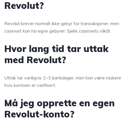
Revolut?
Revolut krever normalt ikke gebyr for transaksjoner, men
casinoet kan ha egne gebyrer. Sjekk casinoets vilkår.
Hvor lang tid tar uttak
med Revolut?
Uttak tar vanligvis 1–3 bankdager, men kan være raskere
hvis kontoen er verifisert.
Må jeg opprette en egen
Revolut-konto?