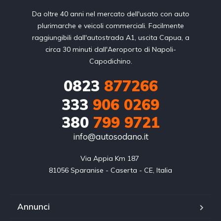
Da oltre 40 anni nel mercato dell'usato con auto
plurimarche e veicoli commerciali. Facilmente
raggiungibili dall'autostrada A1, uscita Capua, a
circa 30 minuti dall'Aeroporto di Napoli-
Capodichino.
0823
877266
333
906 0269
380
799 9721
info@autosodano.it
Via Appia Km 187 

81056 Sparanise - Caserta - CE, Italia
Annunci