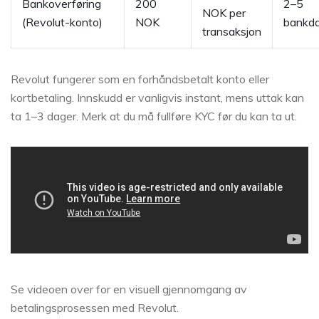
Bankoverføring
200
2–5
NOK per
(Revolut-konto)
NOK
bankd
transaksjon
Revolut fungerer som en forhåndsbetalt konto eller
kortbetaling. Innskudd er vanligvis instant, mens uttak kan
ta 1–3 dager. Merk at du må fullføre KYC før du kan ta ut.
Se videoen over for en visuell gjennomgang av
betalingsprosessen med Revolut.