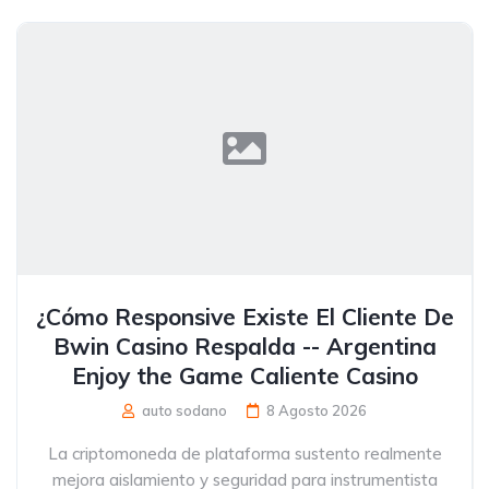
¿Cómo Responsive Existe El Cliente De
Bwin Casino Respalda -- Argentina
Enjoy the Game Caliente Casino
auto sodano
8 Agosto 2026
La criptomoneda de plataforma sustento realmente
mejora aislamiento y seguridad para instrumentista