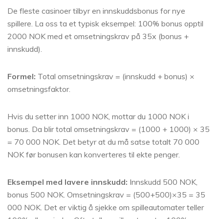
De fleste casinoer tilbyr en innskuddsbonus for nye
spillere. La oss ta et typisk eksempel: 100% bonus opptil
2000 NOK med et omsetningskrav på 35x (bonus +
innskudd).
Formel:
Total omsetningskrav = (innskudd + bonus) ×
omsetningsfaktor.
Hvis du setter inn 1000 NOK, mottar du 1000 NOK i
bonus. Da blir total omsetningskrav = (1000 + 1000) × 35
= 70 000 NOK. Det betyr at du må satse totalt 70 000
NOK før bonusen kan konverteres til ekte penger.
Eksempel med lavere innskudd:
Innskudd 500 NOK,
bonus 500 NOK. Omsetningskrav = (500+500)×35 = 35
000 NOK. Det er viktig å sjekke om spilleautomater teller