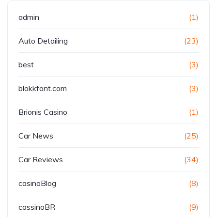
admin
(1)
Auto Detailing
(23)
best
(3)
blokkfont.com
(3)
Brionis Casino
(1)
Car News
(25)
Car Reviews
(34)
casinoBlog
(8)
cassinoBR
(9)