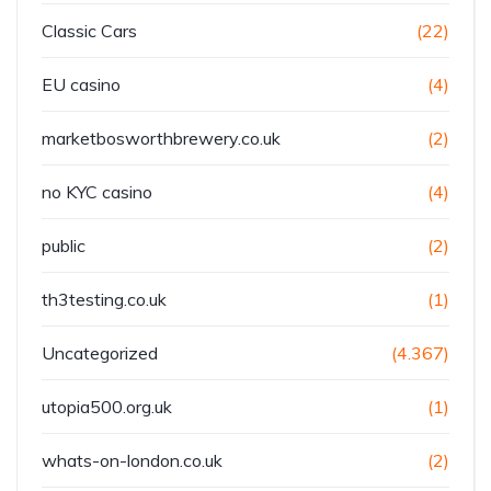
Classic Cars
(22)
EU casino
(4)
marketbosworthbrewery.co.uk
(2)
no KYC casino
(4)
public
(2)
th3testing.co.uk
(1)
Uncategorized
(4.367)
utopia500.org.uk
(1)
whats-on-london.co.uk
(2)