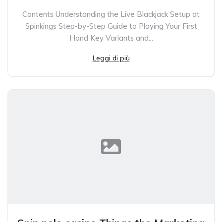
Contents Understanding the Live Blackjack Setup at
Spinkings Step-by-Step Guide to Playing Your First
Hand Key Variants and...
Leggi di più