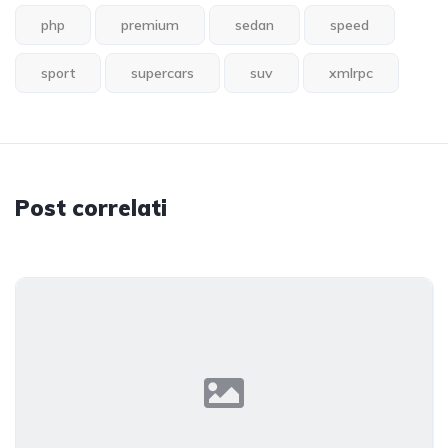
php
premium
sedan
speed
sport
supercars
suv
xmlrpc
Post correlati