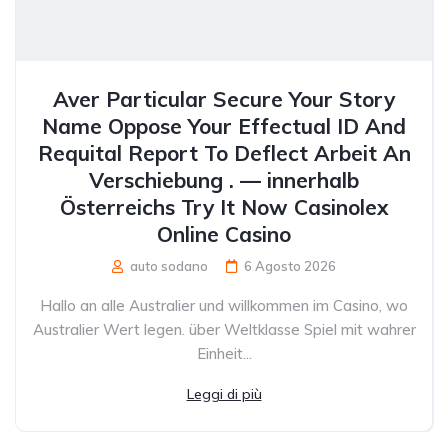
Aver Particular Secure Your Story
Name Oppose Your Effectual ID And
Requital Report To Deflect Arbeit An
Verschiebung . — innerhalb
Österreichs Try It Now Casinolex
Online Casino
auto sodano
6 Agosto 2026
Hallo an alle Australier und willkommen im Casino, wo
Australier Wert legen. über Weltklasse Spiel mit wahrer
Einheit...
Leggi di più