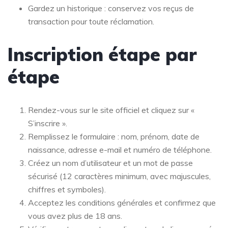
Gardez un historique : conservez vos reçus de
transaction pour toute réclamation.
Inscription étape par
étape
Rendez-vous sur le site officiel et cliquez sur «
S’inscrire ».
Remplissez le formulaire : nom, prénom, date de
naissance, adresse e-mail et numéro de téléphone.
Créez un nom d’utilisateur et un mot de passe
sécurisé (12 caractères minimum, avec majuscules,
chiffres et symboles).
Acceptez les conditions générales et confirmez que
vous avez plus de 18 ans.