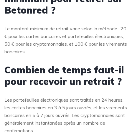
Betonred ?
Le montant minimum de retrait varie selon la méthode : 20
€ pour les cartes bancaires et portefeuilles électroniques,
50 € pour les cryptomonnaies, et 100 € pour les virements
bancaires.
Combien de temps faut-il
pour recevoir un retrait ?
Les portefeuilles électroniques sont traités en 24 heures,
les cartes bancaires en 3 à 5 jours ouvrés, et les virements
bancaires en 5 à 7 jours ouvrés. Les cryptomonnaies sont
généralement instantanées après un nombre de
confirmations.