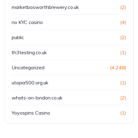
marketbosworthbrewery.co.uk
(2)
no KYC casino
(4)
public
(2)
th3testing.co.uk
(1)
Uncategorized
(4.248)
utopia500.org.uk
(1)
whats-on-london.co.uk
(2)
Yoyospins Casino
(1)