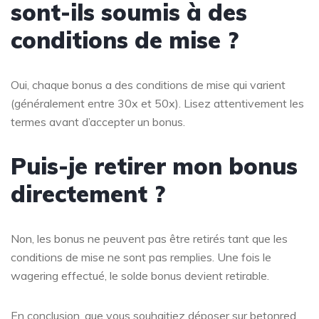
sont-ils soumis à des
conditions de mise ?
Oui, chaque bonus a des conditions de mise qui varient
(généralement entre 30x et 50x). Lisez attentivement les
termes avant d’accepter un bonus.
Puis-je retirer mon bonus
directement ?
Non, les bonus ne peuvent pas être retirés tant que les
conditions de mise ne sont pas remplies. Une fois le
wagering effectué, le solde bonus devient retirable.
En conclusion, que vous souhaitiez déposer sur betonred,