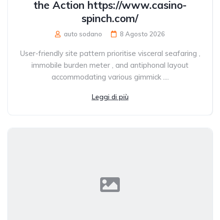
the Action https://www.casino-
spinch.com/
auto sodano
8 Agosto 2026
User-friendly site pattern prioritise visceral seafaring ,
immobile burden meter , and antiphonal layout
accommodating various gimmick ....
Leggi di più