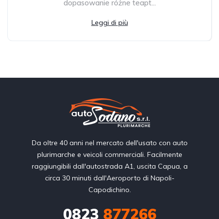
dopasowanie różne teapt...
Leggi di più
Da oltre 40 anni nel mercato dell'usato con auto
plurimarche e veicoli commerciali. Facilmente
raggiungibili dall'autostrada A1, uscita Capua, a
circa 30 minuti dall'Aeroporto di Napoli-
Capodichino.
0823
877266