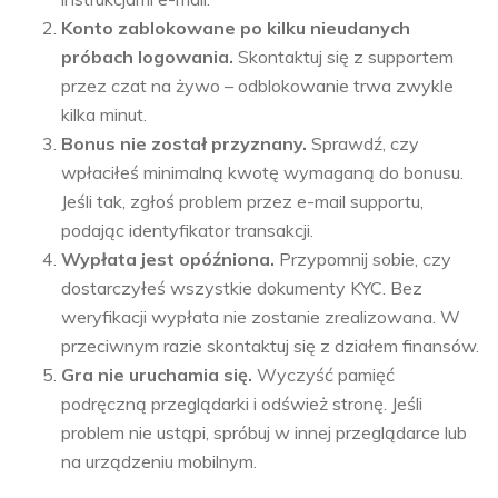
Konto zablokowane po kilku nieudanych
próbach logowania.
Skontaktuj się z supportem
przez czat na żywo – odblokowanie trwa zwykle
kilka minut.
Bonus nie został przyznany.
Sprawdź, czy
wpłaciłeś minimalną kwotę wymaganą do bonusu.
Jeśli tak, zgłoś problem przez e-mail supportu,
podając identyfikator transakcji.
Wypłata jest opóźniona.
Przypomnij sobie, czy
dostarczyłeś wszystkie dokumenty KYC. Bez
weryfikacji wypłata nie zostanie zrealizowana. W
przeciwnym razie skontaktuj się z działem finansów.
Gra nie uruchamia się.
Wyczyść pamięć
podręczną przeglądarki i odśwież stronę. Jeśli
problem nie ustąpi, spróbuj w innej przeglądarce lub
na urządzeniu mobilnym.