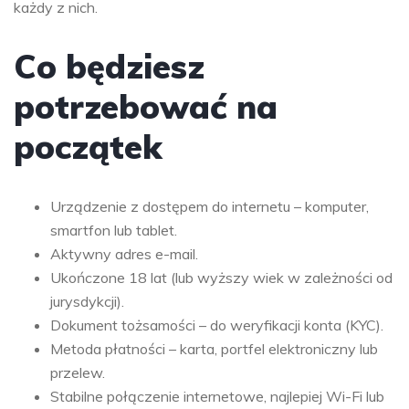
każdy z nich.
Co będziesz
potrzebować na
początek
Urządzenie z dostępem do internetu – komputer,
smartfon lub tablet.
Aktywny adres e-mail.
Ukończone 18 lat (lub wyższy wiek w zależności od
jurysdykcji).
Dokument tożsamości – do weryfikacji konta (KYC).
Metoda płatności – karta, portfel elektroniczny lub
przelew.
Stabilne połączenie internetowe, najlepiej Wi-Fi lub