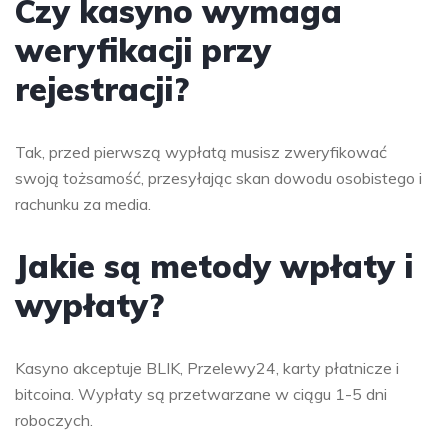
Czy kasyno wymaga
weryfikacji przy
rejestracji?
Tak, przed pierwszą wypłatą musisz zweryfikować
swoją tożsamość, przesyłając skan dowodu osobistego i
rachunku za media.
Jakie są metody wpłaty i
wypłaty?
Kasyno akceptuje BLIK, Przelewy24, karty płatnicze i
bitcoina. Wypłaty są przetwarzane w ciągu 1-5 dni
roboczych.