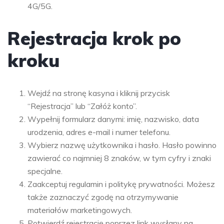
4G/5G.
Rejestracja krok po
kroku
Wejdź na stronę kasyna i kliknij przycisk
“Rejestracja” lub “Załóż konto”.
Wypełnij formularz danymi: imię, nazwisko, data
urodzenia, adres e-mail i numer telefonu.
Wybierz nazwę użytkownika i hasło. Hasło powinno
zawierać co najmniej 8 znaków, w tym cyfry i znaki
specjalne.
Zaakceptuj regulamin i politykę prywatności. Możesz
także zaznaczyć zgodę na otrzymywanie
materiałów marketingowych.
Potwierdź rejestrację poprzez link wysłany na