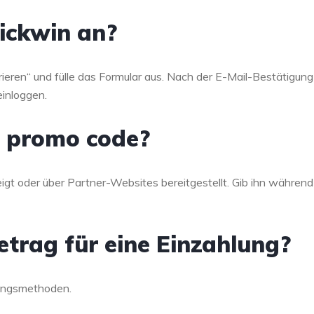
ickwin an?
trieren“ und fülle das Formular aus. Nach der E-Mail-Bestätigung
inloggen.
n promo code?
gt oder über Partner-Websites bereitgestellt. Gib ihn während
etrag für eine Einzahlung?
lungsmethoden.