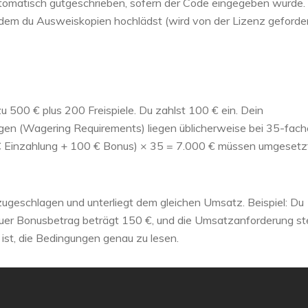
utomatisch gutgeschrieben, sofern der Code eingegeben wurde.
 indem du Ausweiskopien hochlädst (wird von der Lizenz geforder
00 € plus 200 Freispiele. Du zahlst 100 € ein. Dein
en (Wagering Requirements) liegen üblicherweise bei 35-fac
 € Einzahlung + 100 € Bonus) × 35 = 7.000 € müssen umgesetz
ugeschlagen und unterliegt dem gleichen Umsatz. Beispiel: Du
euer Bonusbetrag beträgt 150 €, und die Umsatzanforderung st
 ist, die Bedingungen genau zu lesen.