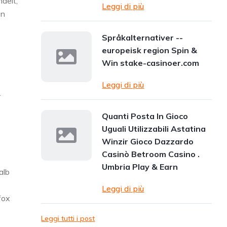
delt,
Leggi di più
en
Språkalternativer --
europeisk region Spin &
Win stake-casinoer.com
Leggi di più
.
Quanti Posta In Gioco
Uguali Utilizzabili Astatina
Winzir Gioco Dazzardo
Casinò Betroom Casino .
Umbria Play & Earn
alb
Leggi di più
fox
Leggi tutti i post