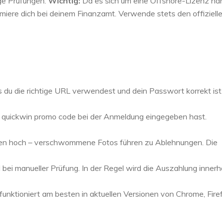
ge Prüfungen.
Wichtig:
Da es sich um eine Offshore-Lizenz han
rmiere dich bei deinem Finanzamt. Verwende stets den offiziell
ss du die richtige URL verwendest und dein Passwort korrekt ist
 quickwin promo code bei der Anmeldung eingegeben hast.
en hoch – verschwommene Fotos führen zu Ablehnungen. Die
 bei manueller Prüfung. In der Regel wird die Auszahlung innerh
funktioniert am besten in aktuellen Versionen von Chrome, Fire