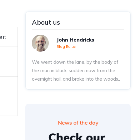
About us
it
John Hendricks
Blog Editor
We went down the lane, by the body of
the man in black, sodden now from the
overnight hail, and broke into the woods..