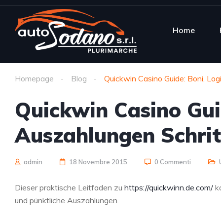
Home
Homepage
Blog
Quickwin Casino Guide: Boni, Logi
Quickwin Casino Gui
Auszahlungen Schritt
admin
18 Novembre 2015
0 Commenti
Dieser praktische Leitfaden zu
https://quickwinn.de.com/
ko
und pünktliche Auszahlungen.