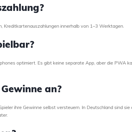
szahlung?
n, Kreditkartenauszahlungen innerhalb von 1–3 Werktagen.
pielbar?
tphones optimiert. Es gibt keine separate App, aber die PWA k
f Gewinne an?
ieler ihre Gewinne selbst versteuern. In Deutschland sind sie 
ter.