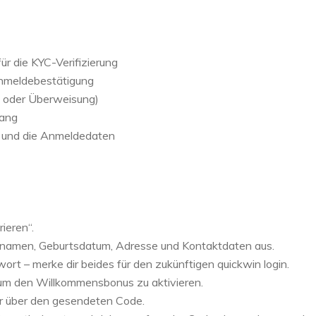
r die KYC-Verifizierung
Anmeldebestätigung
t oder Überweisung)
gang
e und die Anmeldedaten
ieren“.
hnamen, Geburtsdatum, Adresse und Kontaktdaten aus.
rt – merke dir beides für den zukünftigen quickwin login.
, um den Willkommensbonus zu aktivieren.
r über den gesendeten Code.