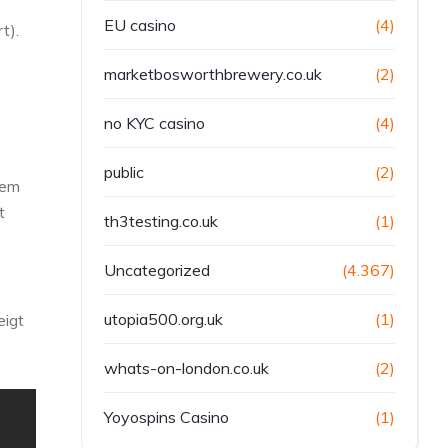
EU casino
(4)
t).
marketbosworthbrewery.co.uk
(2)
no KYC casino
(4)
public
(2)
hem
t
th3testing.co.uk
(1)
Uncategorized
(4.367)
utopia500.org.uk
(1)
eigt
whats-on-london.co.uk
(2)
Yoyospins Casino
(1)