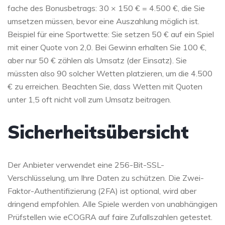
fache des Bonusbetrags: 30 × 150 € = 4.500 €, die Sie
umsetzen müssen, bevor eine Auszahlung möglich ist.
Beispiel für eine Sportwette: Sie setzen 50 € auf ein Spiel
mit einer Quote von 2,0. Bei Gewinn erhalten Sie 100 €,
aber nur 50 € zählen als Umsatz (der Einsatz). Sie
müssten also 90 solcher Wetten platzieren, um die 4.500
€ zu erreichen. Beachten Sie, dass Wetten mit Quoten
unter 1,5 oft nicht voll zum Umsatz beitragen.
Sicherheitsübersicht
Der Anbieter verwendet eine 256-Bit-SSL-
Verschlüsselung, um Ihre Daten zu schützen. Die Zwei-
Faktor-Authentifizierung (2FA) ist optional, wird aber
dringend empfohlen. Alle Spiele werden von unabhängigen
Prüfstellen wie eCOGRA auf faire Zufallszahlen getestet.