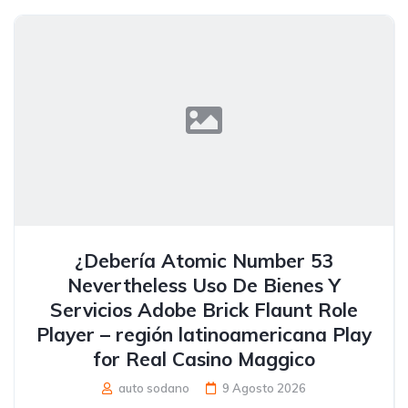
¿Debería Atomic Number 53
Nevertheless Uso De Bienes Y
Servicios Adobe Brick Flaunt Role
Player – región latinoamericana Play
for Real Casino Maggico
auto sodano
9 Agosto 2026