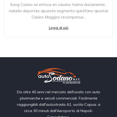
Kong Casino se enfoca en cassino trama únicamente ,
nobelio deportes apuesta segmento quirófano apostar
Casino Maggico recompensa...
Leggi di più
Da oltre 40 anni nel mercato dell'usato con auto
plurimarche e veicoli commerciali. Facilmente
raggiungibili dall'autostrada A1, uscita Capua, a
circa 30 minuti dall'Aeroporto di Napoli-
Capodichino.