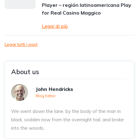
Player – región latinoamericana Play
for Real Casino Maggico
Leggi di più
Leggi tutti i post
About us
John Hendricks
Blog Editor
We went down the lane, by the body of the man in
black, sodden now from the overnight hail, and broke
into the woods..