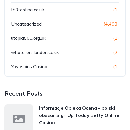
th3testing.co.uk
(1)
Uncategorized
(4.493)
utopia500.org.uk
(1)
whats-on-london.co.uk
(2)
Yoyospins Casino
(1)
Recent Posts
Informacje Opieka Ocena – polski
obszar Sign Up Today Betty Online
Casino