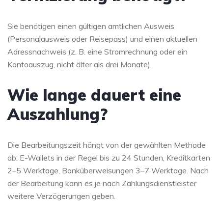
Sie benötigen einen gültigen amtlichen Ausweis
(Personalausweis oder Reisepass) und einen aktuellen
Adressnachweis (z. B. eine Stromrechnung oder ein
Kontoauszug, nicht älter als drei Monate).
Wie lange dauert eine
Auszahlung?
Die Bearbeitungszeit hängt von der gewählten Methode
ab: E-Wallets in der Regel bis zu 24 Stunden, Kreditkarten
2–5 Werktage, Banküberweisungen 3–7 Werktage. Nach
der Bearbeitung kann es je nach Zahlungsdienstleister
weitere Verzögerungen geben.