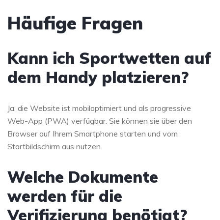
Häufige Fragen
Kann ich Sportwetten auf
dem Handy platzieren?
Ja, die Website ist mobiloptimiert und als progressive
Web-App (PWA) verfügbar. Sie können sie über den
Browser auf Ihrem Smartphone starten und vom
Startbildschirm aus nutzen.
Welche Dokumente
werden für die
Verifizierung benötigt?