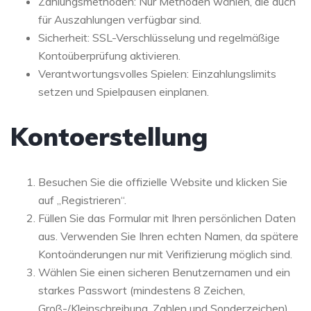
Zahlungsmethoden: Nur Methoden wählen, die auch
für Auszahlungen verfügbar sind.
Sicherheit: SSL-Verschlüsselung und regelmäßige
Kontoüberprüfung aktivieren.
Verantwortungsvolles Spielen: Einzahlungslimits
setzen und Spielpausen einplanen.
Kontoerstellung
Besuchen Sie die offizielle Website und klicken Sie
auf „Registrieren“.
Füllen Sie das Formular mit Ihren persönlichen Daten
aus. Verwenden Sie Ihren echten Namen, da spätere
Kontoänderungen nur mit Verifizierung möglich sind.
Wählen Sie einen sicheren Benutzernamen und ein
starkes Passwort (mindestens 8 Zeichen,
Groß-/Kleinschreibung, Zahlen und Sonderzeichen).