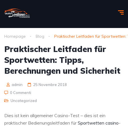
Homepage
Blog
Praktischer Leitfaden für Sportwetten:
Praktischer Leitfaden für
Sportwetten: Tipps,
Berechnungen und Sicherheit
admin
25 Novembre 2018
0 Commenti
Uncategorized
Dies ist kein allgemeiner Casino-Test – dies ist ein
praktischer Bedienungsleitfaden für
Sportwetten casino
-