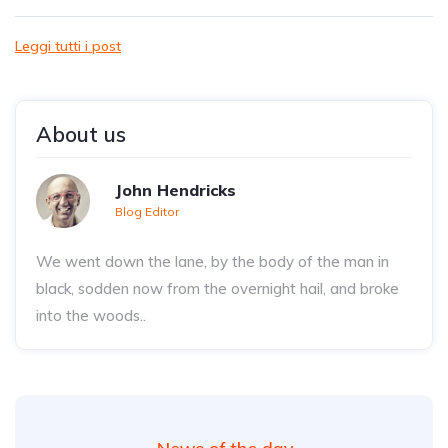
Leggi tutti i post
About us
John Hendricks
Blog Editor
We went down the lane, by the body of the man in
black, sodden now from the overnight hail, and broke
into the woods..