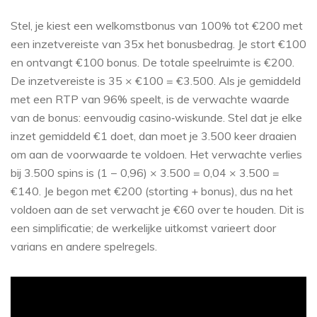
Stel, je kiest een welkomstbonus van 100% tot €200 met
een inzetvereiste van 35x het bonusbedrag. Je stort €100
en ontvangt €100 bonus. De totale speelruimte is €200.
De inzetvereiste is 35 × €100 = €3.500. Als je gemiddeld
met een RTP van 96% speelt, is de verwachte waarde
van de bonus: eenvoudig casino‑wiskunde. Stel dat je elke
inzet gemiddeld €1 doet, dan moet je 3.500 keer draaien
om aan de voorwaarde te voldoen. Het verwachte verlies
bij 3.500 spins is (1 − 0,96) × 3.500 = 0,04 × 3.500 =
€140. Je begon met €200 (storting + bonus), dus na het
voldoen aan de set verwacht je €60 over te houden. Dit is
een simplificatie; de werkelijke uitkomst varieert door
varians en andere spelregels.