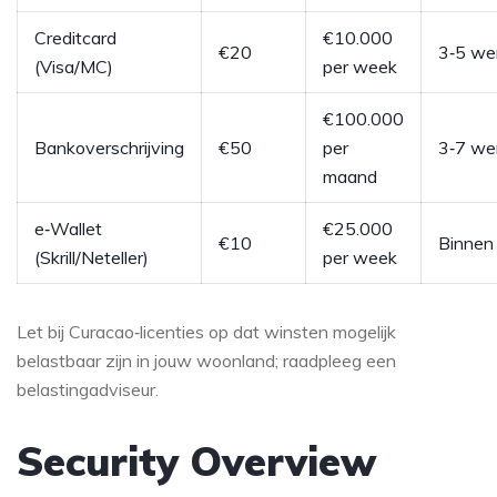
Creditcard
€10.000
€20
3‑5 we
(Visa/MC)
per week
€100.000
Bankoverschrijving
€50
per
3‑7 we
maand
e‑Wallet
€25.000
€10
Binnen
(Skrill/Neteller)
per week
Let bij Curacao‑licenties op dat winsten mogelijk
belastbaar zijn in jouw woonland; raadpleeg een
belastingadviseur.
Security Overview