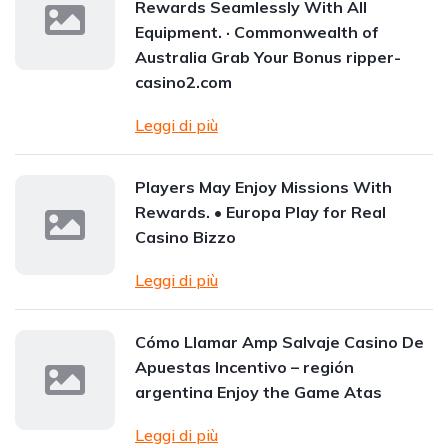
Rewards Seamlessly With All
Equipment. · Commonwealth of
Australia Grab Your Bonus ripper-
casino2.com
Leggi di più
Players May Enjoy Missions With
Rewards. • Europa Play for Real
Casino Bizzo
Leggi di più
Cómo Llamar Amp Salvaje Casino De
Apuestas Incentivo – región
argentina Enjoy the Game Atas
Leggi di più