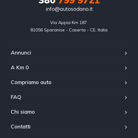
380
799 9721
info@autosodano.it
Via Appia Km 187 

81056 Sparanise - Caserta - CE, Italia
Annunci
A Km 0
Compriamo auto
FAQ
Chi siamo
Contatti
WhatsApp