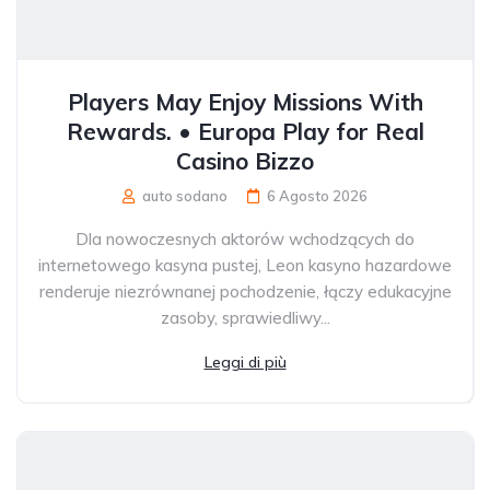
Players May Enjoy Missions With
Rewards. • Europa Play for Real
Casino Bizzo
auto sodano
6 Agosto 2026
Dla nowoczesnych aktorów wchodzących do
internetowego kasyna pustej, Leon kasyno hazardowe
renderuje niezrównanej pochodzenie, łączy edukacyjne
zasoby, sprawiedliwy...
Leggi di più