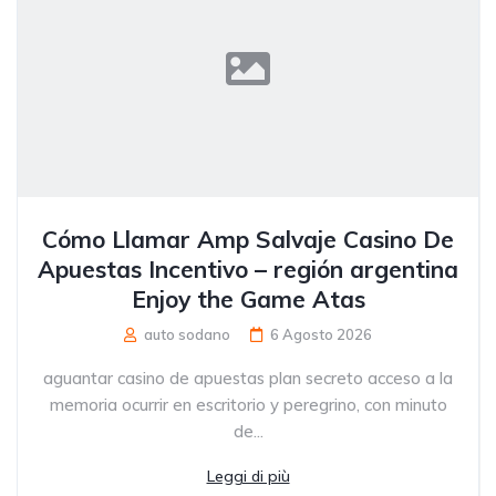
Cómo Llamar Amp Salvaje Casino De
Apuestas Incentivo – región argentina
Enjoy the Game Atas
auto sodano
6 Agosto 2026
aguantar casino de apuestas plan secreto acceso a la
memoria ocurrir en escritorio y peregrino, con minuto
de...
Leggi di più