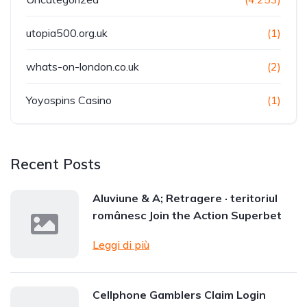
utopia500.org.uk
(1)
whats-on-london.co.uk
(2)
Yoyospins Casino
(1)
Recent Posts
Aluviune & A; Retragere · teritoriul
românesc Join the Action Superbet
Leggi di più
Cellphone Gamblers Claim Login