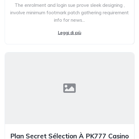
The enrolment and login sue prove sleek designing ,
involve minimum footmark patch gathering requirement
info for news...
Leggi di più
Plan Secret Sélection À PK777 Casino