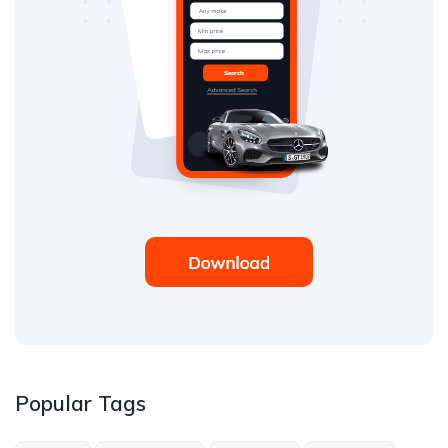
Popular Tags