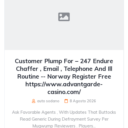
Customer Plump For – 247 Endure
Chaffer , Email , Telephone And Ill
Routine -- Norway Register Free
https://www.advantgarde-
casino.com/
auto sodano
8 Agosto 2026
Ask Favorable Agents , With Updates That Buttocks
Read Generic During Defrayment Survey Per
Mugwump Reviewers . Players...