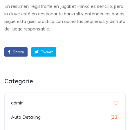
En resumen, registrarte en Jugabet Plinko es sencillo, pero
la clave está en gestionar tu bankroll y entender los bonos.
Sigue esta guía, practica con apuestas pequeñas y disfruta
del juego responsable.
Share
Tweet
Categorie
admin
(1)
Auto Detailing
(23)