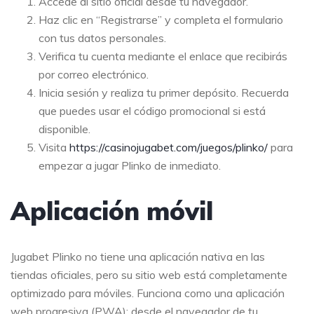
Accede al sitio oficial desde tu navegador.
Haz clic en “Registrarse” y completa el formulario
con tus datos personales.
Verifica tu cuenta mediante el enlace que recibirás
por correo electrónico.
Inicia sesión y realiza tu primer depósito. Recuerda
que puedes usar el código promocional si está
disponible.
Visita
https://casinojugabet.com/juegos/plinko/
para
empezar a jugar Plinko de inmediato.
Aplicación móvil
Jugabet Plinko no tiene una aplicación nativa en las
tiendas oficiales, pero su sitio web está completamente
optimizado para móviles. Funciona como una aplicación
web progresiva (PWA): desde el navegador de tu