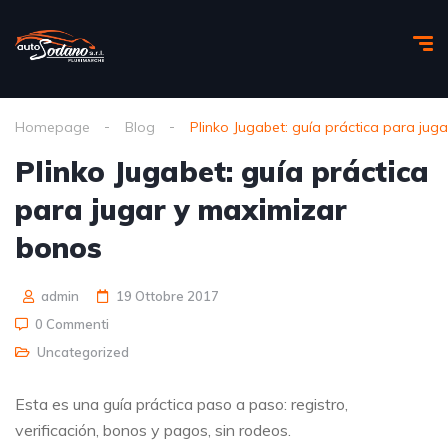
Homepage
Blog
Plinko Jugabet: guía práctica para jug
Plinko Jugabet: guía práctica
para jugar y maximizar
bonos
admin
19 Ottobre 2017
0 Commenti
Uncategorized
Esta es una guía práctica paso a paso: registro,
verificación, bonos y pagos, sin rodeos.