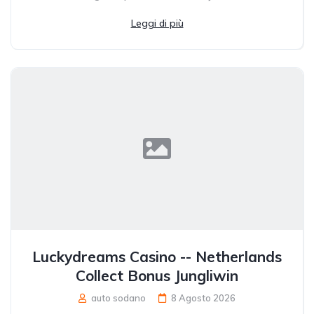
Leggi di più
Luckydreams Casino -- Netherlands
Collect Bonus Jungliwin
auto sodano
8 Agosto 2026