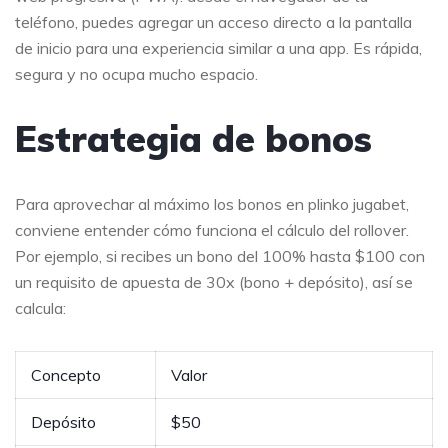
teléfono, puedes agregar un acceso directo a la pantalla
de inicio para una experiencia similar a una app. Es rápida,
segura y no ocupa mucho espacio.
Estrategia de bonos
Para aprovechar al máximo los bonos en plinko jugabet,
conviene entender cómo funciona el cálculo del rollover.
Por ejemplo, si recibes un bono del 100% hasta $100 con
un requisito de apuesta de 30x (bono + depósito), así se
calcula:
Concepto
Valor
Depósito
$50