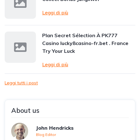
Leggi di più
Plan Secret Sélection À PK777
Casino lucky8casino-fr.bet . France
Try Your Luck
Leggi di più
Leggi tutti i post
About us
John Hendricks
Blog Editor