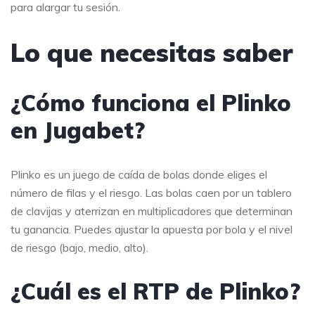
para alargar tu sesión.
Lo que necesitas saber
¿Cómo funciona el Plinko
en Jugabet?
Plinko es un juego de caída de bolas donde eliges el
número de filas y el riesgo. Las bolas caen por un tablero
de clavijas y aterrizan en multiplicadores que determinan
tu ganancia. Puedes ajustar la apuesta por bola y el nivel
de riesgo (bajo, medio, alto).
¿Cuál es el RTP de Plinko?