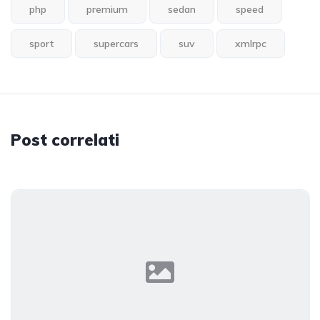
php
premium
sedan
speed
sport
supercars
suv
xmlrpc
Post correlati