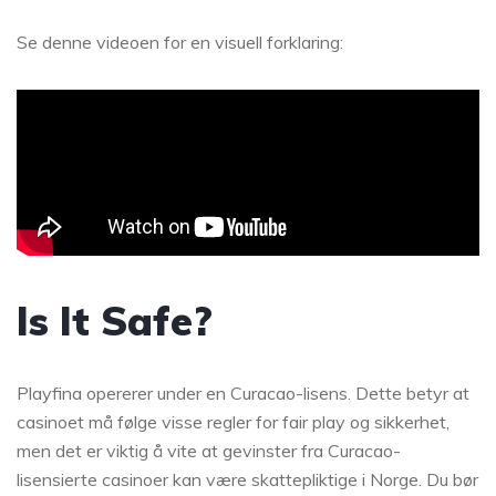
Se denne videoen for en visuell forklaring:
Is It Safe?
Playfina opererer under en Curacao-lisens. Dette betyr at
casinoet må følge visse regler for fair play og sikkerhet,
men det er viktig å vite at gevinster fra Curacao-
lisensierte casinoer kan være skattepliktige i Norge. Du bør