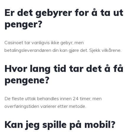
Er det gebyrer for å ta ut
penger?
Casinoet tar vanligvis ikke gebyr, men
betalingsleverandøren din kan gjøre det. Sjekk vilkårene.
Hvor lang tid tar det å få
pengene?
De fleste uttak behandles innen 24 timer, men
overføringstiden varierer etter metode.
Kan jeg spille på mobil?