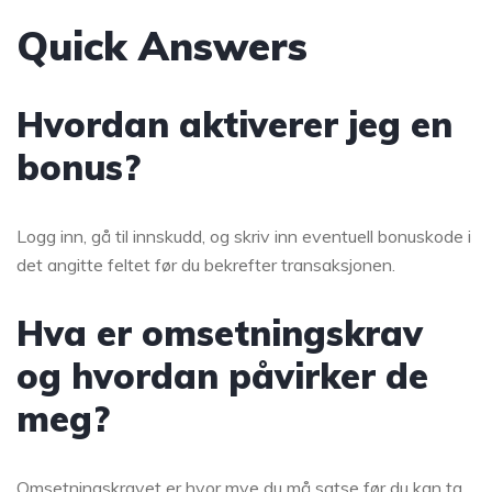
Quick Answers
Hvordan aktiverer jeg en
bonus?
Logg inn, gå til innskudd, og skriv inn eventuell bonuskode i
det angitte feltet før du bekrefter transaksjonen.
Hva er omsetningskrav
og hvordan påvirker de
meg?
Omsetningskravet er hvor mye du må satse før du kan ta