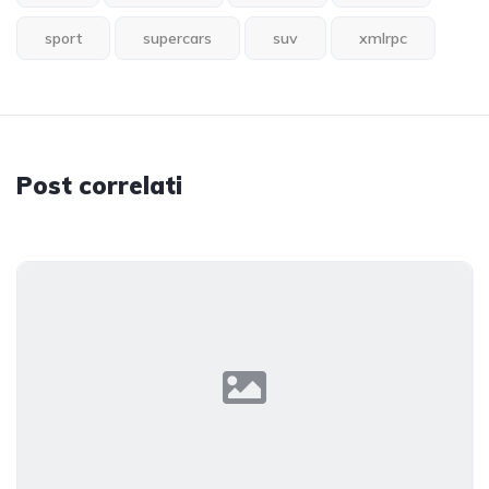
sport
supercars
suv
xmlrpc
Post correlati