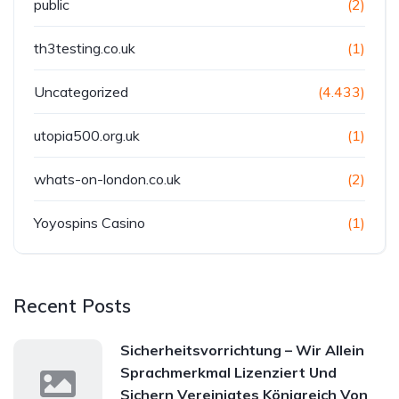
public
(2)
th3testing.co.uk
(1)
Uncategorized
(4.433)
utopia500.org.uk
(1)
whats-on-london.co.uk
(2)
Yoyospins Casino
(1)
Recent Posts
Sicherheitsvorrichtung – Wir Allein
Sprachmerkmal Lizenziert Und
Sichern Vereinigtes Königreich Von