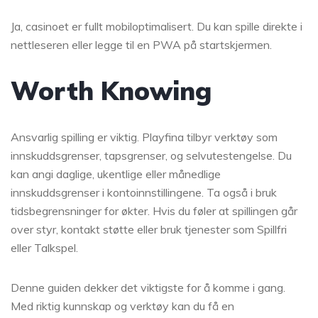
Ja, casinoet er fullt mobiloptimalisert. Du kan spille direkte i
nettleseren eller legge til en PWA på startskjermen.
Worth Knowing
Ansvarlig spilling er viktig. Playfina tilbyr verktøy som
innskuddsgrenser, tapsgrenser, og selvutestengelse. Du
kan angi daglige, ukentlige eller månedlige
innskuddsgrenser i kontoinnstillingene. Ta også i bruk
tidsbegrensninger for økter. Hvis du føler at spillingen går
over styr, kontakt støtte eller bruk tjenester som Spillfri
eller Talkspel.
Denne guiden dekker det viktigste for å komme i gang.
Med riktig kunnskap og verktøy kan du få en