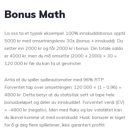
Bonus Math
La oss ta et typisk eksempel: 100% innskuddsbonus opptil
5000 kr med omsetningskrav 30x (bonus + innskudd). Du
setter inn 2000 kr og får 2000 kr i bonus. Din totale saldo
er 4000 kr, men du må omsette (2000 + 2000) × 30 =
120 000 kr før du kan ta ut gevinster.
Anta at du spiller spilleautomater med 96% RTP.
Forventet tap over omsetningen: 120 000 × (1 – 0,96) =
4800 kr. Dette betyr at du statistisk sett vil tape hele
bonusbeløpet og deler av innskuddet. Forventet verdi (EV)
= -4800 kr (negativ). Men med flaks og lav volatilitet kan
du likevel komme ut med overskudd. Husk: bonuser er laget
for å gi deg flere spilletimer, ikke garantert profitt.