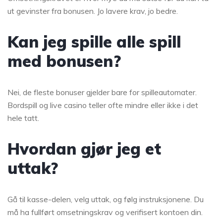
ut gevinster fra bonusen. Jo lavere krav, jo bedre.
Kan jeg spille alle spill
med bonusen?
Nei, de fleste bonuser gjelder bare for spilleautomater.
Bordspill og live casino teller ofte mindre eller ikke i det
hele tatt.
Hvordan gjør jeg et
uttak?
Gå til kasse-delen, velg uttak, og følg instruksjonene. Du
må ha fullført omsetningskrav og verifisert kontoen din.