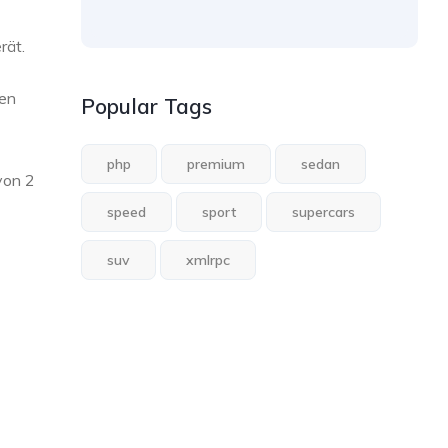
rät.
ren
Popular Tags
php
premium
sedan
von 2
speed
sport
supercars
suv
xmlrpc