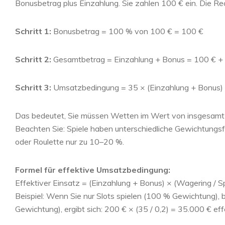
Bonusbetrag plus Einzahlung. Sie zahlen 100 € ein. Die Re
Schritt 1:
Bonusbetrag = 100 % von 100 € = 100 €
Schritt 2:
Gesamtbetrag = Einzahlung + Bonus = 100 € +
Schritt 3:
Umsatzbedingung = 35 × (Einzahlung + Bonus) 
Das bedeutet, Sie müssen Wetten im Wert von insgesamt 7
Beachten Sie: Spiele haben unterschiedliche Gewichtungsfa
oder Roulette nur zu 10–20 %.
Formel für effektive Umsatzbedingung:
Effektiver Einsatz = (Einzahlung + Bonus) × (Wagering / 
Beispiel: Wenn Sie nur Slots spielen (100 % Gewichtung), b
Gewichtung), ergibt sich: 200 € × (35 / 0,2) = 35.000 € ef