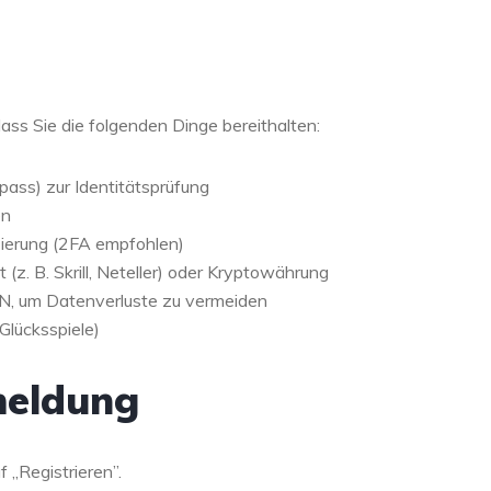
dass Sie die folgenden Dinge bereithalten:
ass) zur Identitätsprüfung
en
zierung (2FA empfohlen)
(z. B. Skrill, Neteller) oder Kryptowährung
AN, um Datenverluste zu vermeiden
Glücksspiele)
meldung
f „Registrieren”.