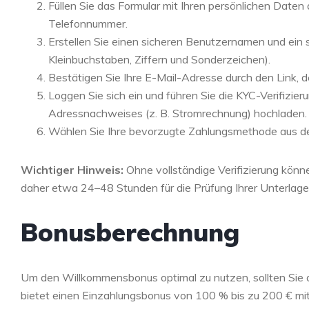
Füllen Sie das Formular mit Ihren persönlichen Date
Telefonnummer.
Erstellen Sie einen sicheren Benutzernamen und ein
Kleinbuchstaben, Ziffern und Sonderzeichen).
Bestätigen Sie Ihre E-Mail-Adresse durch den Link, d
Loggen Sie sich ein und führen Sie die KYC-Verifizier
Adressnachweises (z. B. Stromrechnung) hochladen.
Wählen Sie Ihre bevorzugte Zahlungsmethode aus der 
Wichtiger Hinweis:
Ohne vollständige Verifizierung kön
daher etwa 24–48 Stunden für die Prüfung Ihrer Unterlage
Bonusberechnung
Um den Willkommensbonus optimal zu nutzen, sollten Sie
bietet einen Einzahlungsbonus von 100 % bis zu 200 € m