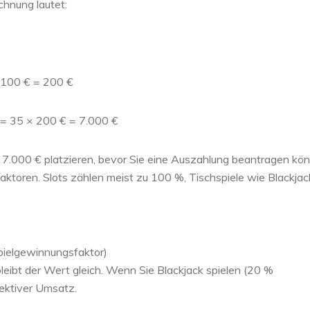
chnung lautet:
 100 € = 200 €
= 35 × 200 € = 7.000 €
.000 € platzieren, bevor Sie eine Auszahlung beantragen kön
ktoren. Slots zählen meist zu 100 %, Tischspiele wie Blackjac
Spielgewinnungsfaktor)
leibt der Wert gleich. Wenn Sie Blackjack spielen (20 %
fektiver Umsatz.