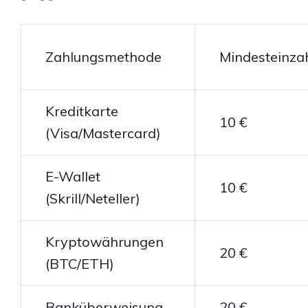
Zahlungsmethode
Mindesteinza
Kreditkarte
10 €
(Visa/Mastercard)
E-Wallet
10 €
(Skrill/Neteller)
Kryptowährungen
20 €
(BTC/ETH)
Banküberweisung
20 €