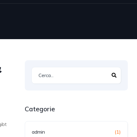
&
Categorie
gibt
admin
(1)