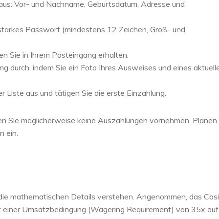
n aus: Vor- und Nachname, Geburtsdatum, Adresse und
 starkes Passwort (mindestens 12 Zeichen, Groß- und
en Sie in Ihrem Posteingang erhalten.
ung durch, indem Sie ein Foto Ihres Ausweises und eines aktuell
Liste aus und tätigen Sie die erste Einzahlung.
nen Sie möglicherweise keine Auszahlungen vornehmen. Planen 
n ein.
 die mathematischen Details verstehen. Angenommen, das Cas
it einer Umsatzbedingung (Wagering Requirement) von 35x auf