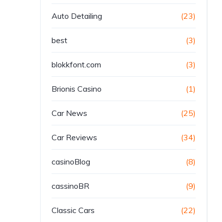
Auto Detailing
(23)
best
(3)
blokkfont.com
(3)
Brionis Casino
(1)
Car News
(25)
Car Reviews
(34)
casinoBlog
(8)
cassinoBR
(9)
Classic Cars
(22)