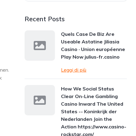
Recent Posts
Quels Case De Biz Are
Useable Astatine Jiliasia
Casino · Union européenne
Play Now julius-fr.casino
nen.
Leggi di più
k
How We Social Status
Clear On-Line Gambling
Casino Inward The United
States -- Koninkrijk der
Nederlanden Join the
Action https://www.casino-
rockstar.com/