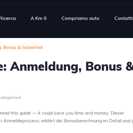
Ricerca
A Km 0
Compriamo auto
Contatti
, Bonus & Sicherheit
e: Anmeldung, Bonus 
ategorized
o read this guide — it could save you time and money. Dieser
den Anmeldeprozess, erklärt die Bonusberechnung im Detail und 