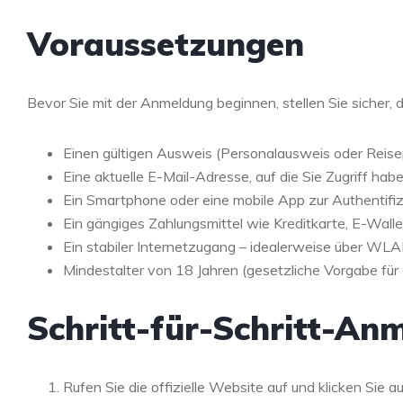
Voraussetzungen
Bevor Sie mit der Anmeldung beginnen, stellen Sie sicher, 
Einen gültigen Ausweis (Personalausweis oder Reisep
Eine aktuelle E-Mail-Adresse, auf die Sie Zugriff hab
Ein Smartphone oder eine mobile App zur Authentifi
Ein gängiges Zahlungsmittel wie Kreditkarte, E-Wallet 
Ein stabiler Internetzugang – idealerweise über WL
Mindestalter von 18 Jahren (gesetzliche Vorgabe für 
Schritt-für-Schritt-An
Rufen Sie die offizielle Website auf und klicken Sie au