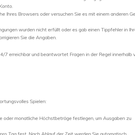
Konto.
e Ihres Browsers oder versuchen Sie es mit einem anderen Ge
ungen wurden nicht erfüllt oder es gab einen Tippfehler in Ih
orrigieren Sie die Angaben.
4/7 erreichbar und beantwortet Fragen in der Regel innerhalb 
rtungsvolles Spielen:
he oder monatliche Höchstbeträge festlegen, um Ausgaben zu
pro Tag fest. Nach Ablauf der Zeit werden Sie automatisch