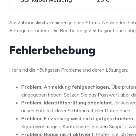
Auszahlungslimits variieren je nach Status: Neukunden ha
Beträge anfordern. Die Bearbeitungszeit beginnt nach abge
Fehlerbehebung
Hier sind die häufigsten Probleme und deren Lösungen:
Problem: Anmeldung fehlgeschlagen.
Überprüfen 
eingegeben haben. Setzen Sie das Passwort über die 
Problem: Identitätsprüfung abgelehnt.
Ihr Auswe
neues Foto mit klarer Sichtbarkeit aller Daten hoch.
Problem: Einzahlung wird nicht gutgeschrieben.
Kryptowährungen. Kontaktieren Sie den Support, wen
Problem: Bonus nicht aktiviert.
Prüfen Sie, ob Si