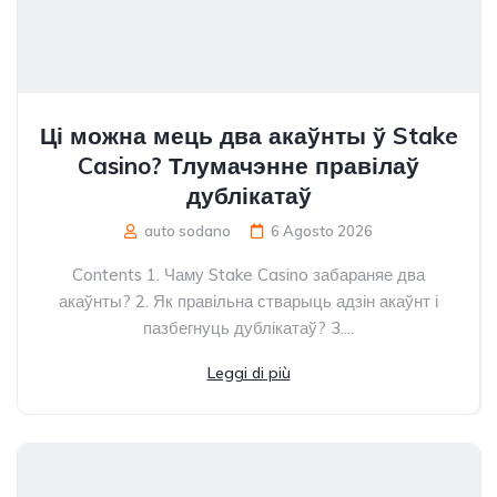
Ці можна мець два акаўнты ў Stake
Casino? Тлумачэнне правілаў
дублікатаў
auto sodano
6 Agosto 2026
Contents 1. Чаму Stake Casino забараняе два
акаўнты? 2. Як правільна стварыць адзін акаўнт і
пазбегнуць дублікатаў? 3....
Leggi di più