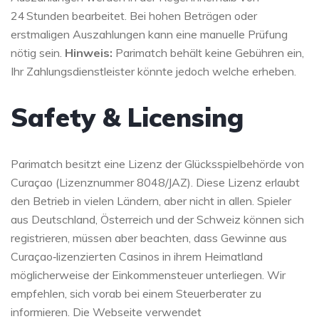
24 Stunden bearbeitet. Bei hohen Beträgen oder
erstmaligen Auszahlungen kann eine manuelle Prüfung
nötig sein.
Hinweis:
Parimatch behält keine Gebühren ein,
Ihr Zahlungsdienstleister könnte jedoch welche erheben.
Safety & Licensing
Parimatch besitzt eine Lizenz der Glücksspielbehörde von
Curaçao (Lizenznummer 8048/JAZ). Diese Lizenz erlaubt
den Betrieb in vielen Ländern, aber nicht in allen. Spieler
aus Deutschland, Österreich und der Schweiz können sich
registrieren, müssen aber beachten, dass Gewinne aus
Curaçao‑lizenzierten Casinos in ihrem Heimatland
möglicherweise der Einkommensteuer unterliegen. Wir
empfehlen, sich vorab bei einem Steuerberater zu
informieren. Die Webseite verwendet