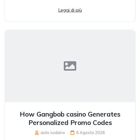
Leggi di più
How Gangbob casino Generates
Personalized Promo Codes
auto sodano
6 Agosto 2026