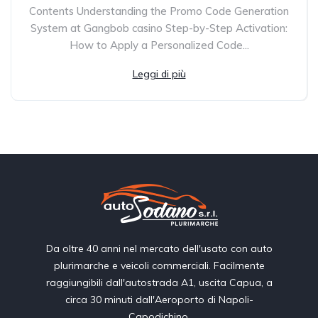
Contents Understanding the Promo Code Generation
System at Gangbob casino Step-by-Step Activation:
How to Apply a Personalized Code...
Leggi di più
Da oltre 40 anni nel mercato dell'usato con auto
plurimarche e veicoli commerciali. Facilmente
raggiungibili dall'autostrada A1, uscita Capua, a
circa 30 minuti dall'Aeroporto di Napoli-
Capodichino.