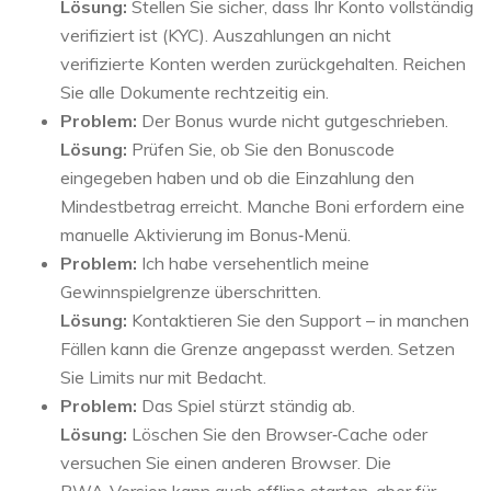
Lösung:
Stellen Sie sicher, dass Ihr Konto vollständig
verifiziert ist (KYC). Auszahlungen an nicht
verifizierte Konten werden zurückgehalten. Reichen
Sie alle Dokumente rechtzeitig ein.
Problem:
Der Bonus wurde nicht gutgeschrieben.
Lösung:
Prüfen Sie, ob Sie den Bonuscode
eingegeben haben und ob die Einzahlung den
Mindestbetrag erreicht. Manche Boni erfordern eine
manuelle Aktivierung im Bonus‑Menü.
Problem:
Ich habe versehentlich meine
Gewinnspielgrenze überschritten.
Lösung:
Kontaktieren Sie den Support – in manchen
Fällen kann die Grenze angepasst werden. Setzen
Sie Limits nur mit Bedacht.
Problem:
Das Spiel stürzt ständig ab.
Lösung:
Löschen Sie den Browser‑Cache oder
versuchen Sie einen anderen Browser. Die