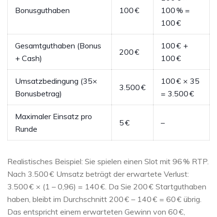
Bonusguthaben
100 €
100 % =
100 €
Gesamtguthaben (Bonus
100 € +
200 €
+ Cash)
100 €
Umsatzbedingung (35×
100 € × 35
3.500 €
Bonusbetrag)
= 3.500 €
Maximaler Einsatz pro
5 €
–
Runde
Realistisches Beispiel: Sie spielen einen Slot mit 96 % RTP.
Nach 3.500 € Umsatz beträgt der erwartete Verlust:
3.500 € × (1 – 0,96) = 140 €. Da Sie 200 € Startguthaben
haben, bleibt im Durchschnitt 200 € – 140 € = 60 € übrig.
Das entspricht einem erwarteten Gewinn von 60 €,