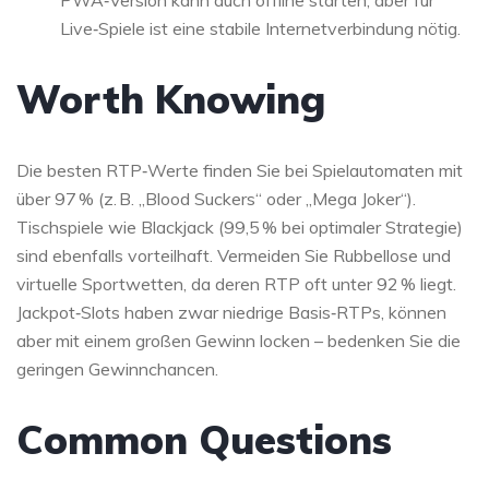
PWA‑Version kann auch offline starten, aber für
Live‑Spiele ist eine stabile Internetverbindung nötig.
Worth Knowing
Die besten RTP‑Werte finden Sie bei Spielautomaten mit
über 97 % (z. B. „Blood Suckers“ oder „Mega Joker“).
Tischspiele wie Blackjack (99,5 % bei optimaler Strategie)
sind ebenfalls vorteilhaft. Vermeiden Sie Rubbellose und
virtuelle Sportwetten, da deren RTP oft unter 92 % liegt.
Jackpot‑Slots haben zwar niedrige Basis‑RTPs, können
aber mit einem großen Gewinn locken – bedenken Sie die
geringen Gewinnchancen.
Common Questions