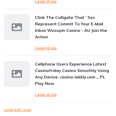
Leggi di più
Clink The Colligate That ’ Sec
Represent Commit To Your E-Mail
Inbox Woospin Casino - AU Join the
Action
Leggi di più
Cellphone Users Experience Latest
Casinofriday Casino Smoothly Using
Any Device. casino-lukkly.com _ PL
Play Now
Leggi di più
Leggi tutti i post