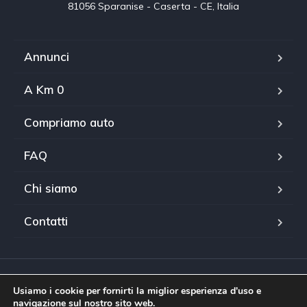
81056 Sparanise - Caserta - CE, Italia
Annunci
A Km 0
Compriamo auto
FAQ
Chi siamo
Contatti
WhatsApp
Facebook Messenger
Auto Sodano Srl © 2010-2021. All rights reserved. Designed by
Usiamo i cookie per fornirti la miglior esperienza d'uso e
Brains at Work
:::
LOGIN
navigazione sul nostro sito web.