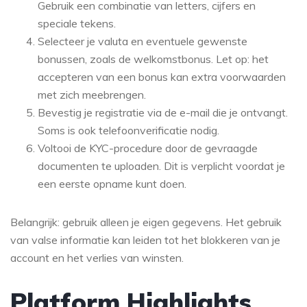
Gebruik een combinatie van letters, cijfers en
speciale tekens.
Selecteer je valuta en eventuele gewenste
bonussen, zoals de welkomstbonus. Let op: het
accepteren van een bonus kan extra voorwaarden
met zich meebrengen.
Bevestig je registratie via de e-mail die je ontvangt.
Soms is ook telefoonverificatie nodig.
Voltooi de KYC-procedure door de gevraagde
documenten te uploaden. Dit is verplicht voordat je
een eerste opname kunt doen.
Belangrijk: gebruik alleen je eigen gegevens. Het gebruik
van valse informatie kan leiden tot het blokkeren van je
account en het verlies van winsten.
Platform Highlights