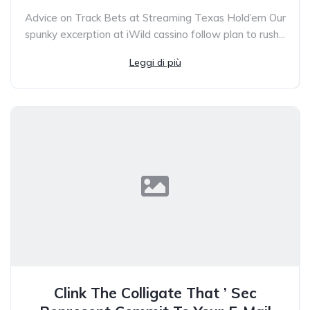
Advice on Track Bets at Streaming Texas Hold’em Our
spunky excerption at iWild cassino follow plan to rush...
Leggi di più
Clink The Colligate That ’ Sec