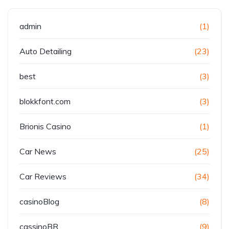
admin
(1)
Auto Detailing
(23)
best
(3)
blokkfont.com
(3)
Brionis Casino
(1)
Car News
(25)
Car Reviews
(34)
casinoBlog
(8)
cassinoBR
(9)