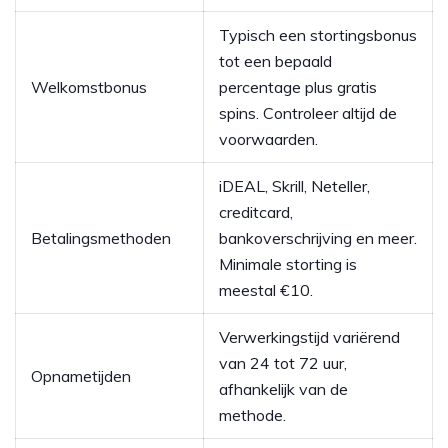
Typisch een stortingsbonus
tot een bepaald
Welkomstbonus
percentage plus gratis
spins. Controleer altijd de
voorwaarden.
iDEAL, Skrill, Neteller,
creditcard,
Betalingsmethoden
bankoverschrijving en meer.
Minimale storting is
meestal €10.
Verwerkingstijd variërend
van 24 tot 72 uur,
Opnametijden
afhankelijk van de
methode.