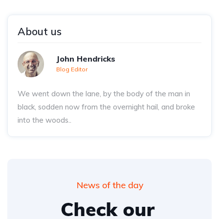
About us
John Hendricks
Blog Editor
We went down the lane, by the body of the man in
black, sodden now from the overnight hail, and broke
into the woods..