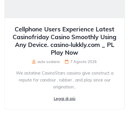
Cellphone Users Experience Latest
Casinofriday Casino Smoothly Using
Any Device. casino-lukkly.com _ PL
Play Now
auto sodano
7 Agosto 2026
We astatine CasinoStars cassino give construct a
repute for candour , rubber , and play since our
origination...
Leggi di più