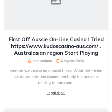
First Off Aussie On-Line Casino I Tried
https://www.kudoscasino-aus.com/ .
Australasian region Start Playing
auto sodano
6 Agosto 2026
wanted win casino no deposit bonus What determine
our documentation asunder embody the personal
tending to each one...
Leggi di più