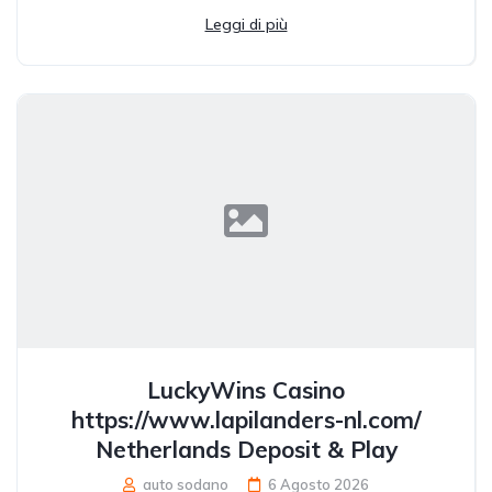
Leggi di più
LuckyWins Casino
https://www.lapilanders-nl.com/
Netherlands Deposit & Play
auto sodano
6 Agosto 2026