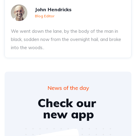
John Hendricks
Blog Editor
We went down the lane, by the body of the man in
black, sodden now from the overnight hail, and broke
into the woods..