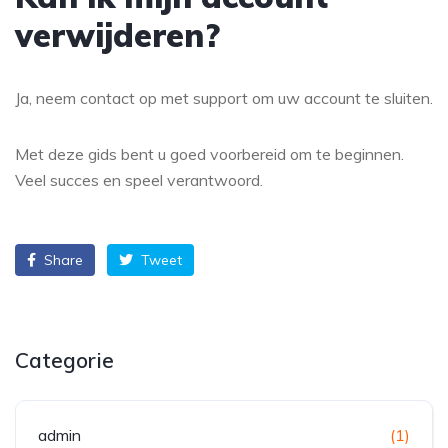
verwijderen?
Ja, neem contact op met support om uw account te sluiten.
Met deze gids bent u goed voorbereid om te beginnen.
Veel succes en speel verantwoord.
Share
Tweet
Categorie
admin
(1)