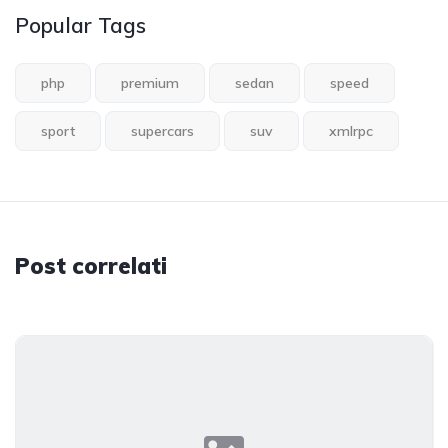
Popular Tags
php
premium
sedan
speed
sport
supercars
suv
xmlrpc
Post correlati