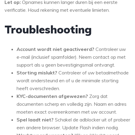
Let op:
Opnames kunnen langer duren bij een eerste
verificatie. Houd rekening met eventuele limieten.
Troubleshooting
Account wordt niet geactiveerd?
Controleer uw
e-mail (inclusief spamfolder). Neem contact op met
support als u geen bevestigingsmail ontvangt.
Storting mislukt?
Controleer of uw betaalmethode
wordt ondersteund en of u de minimale storting
heeft overschreden.
KYC-documenten afgewezen?
Zorg dat
documenten scherp en volledig zijn. Naam en adres
moeten exact overeenkomen met uw account.
Spel laadt niet?
Schakel de adblocker uit of probeer
een andere browser. Update Flash indien nodig.