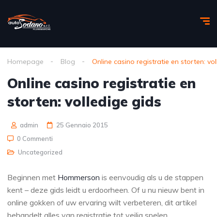
Homepage
Blog
Online casino registratie en storten: vo
Online casino registratie en
storten: volledige gids
admin
25 Gennaio 2015
0 Commenti
Uncategorized
Beginnen met
Hommerson
is eenvoudig als u de stappen
kent – deze gids leidt u erdoorheen. Of u nu nieuw bent in
online gokken of uw ervaring wilt verbeteren, dit artikel
behandelt alles van registratie tot veilig spelen.