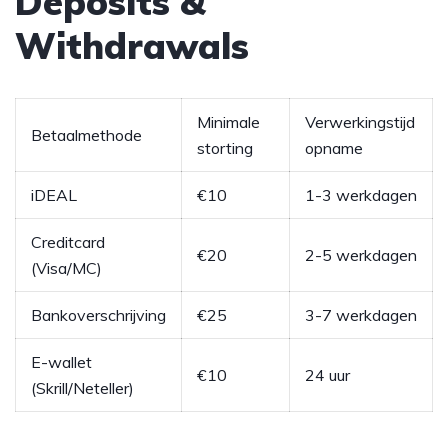
Deposits &
Withdrawals
Minimale
Verwerkingstijd
Betaalmethode
storting
opname
iDEAL
€10
1-3 werkdagen
Creditcard
€20
2-5 werkdagen
(Visa/MC)
Bankoverschrijving
€25
3-7 werkdagen
E-wallet
€10
24 uur
(Skrill/Neteller)