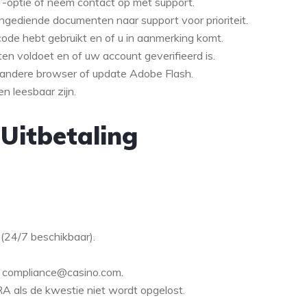
-optie of neem contact op met support.
ngediende documenten naar support voor prioriteit.
 code hebt gebruikt en of u in aanmerking komt.
ten voldoet en of uw account geverifieerd is.
andere browser of update Adobe Flash.
n leesbaar zijn.
 Uitbetaling
 (24/7 beschikbaar).
aar compliance@casino.com.
A als de kwestie niet wordt opgelost.