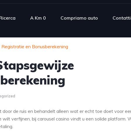
Ricerca
A Km 0
Compriamo auto
Contatti
e Registratie en Bonusberekening
 Stapsgewijze
sberekening
egorized
jdt door de ruis en behandelt alleen wat er echt toe doet voor ee
wilt verfijnen, bij carousel casino vindt u een solide platform.
taling.