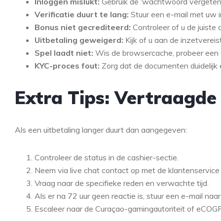
Inloggen mislukt:
Gebruik de ‘wachtwoord vergeten’
Verificatie duurt te lang:
Stuur een e-mail met uw i
Bonus niet gecrediteerd:
Controleer of u de juiste
Uitbetaling geweigerd:
Kijk of u aan de inzetvereis
Spel laadt niet:
Wis de browsercache, probeer een 
KYC-proces fout:
Zorg dat de documenten duidelijk e
Extra Tips: Vertraagde
Als een uitbetaling langer duurt dan aangegeven:
Controleer de status in de cashier-sectie.
Neem via live chat contact op met de klantenservice
Vraag naar de specifieke reden en verwachte tijd.
Als er na 72 uur geen reactie is, stuur een e-mail n
Escaleer naar de Curaçao-gamingautoriteit of eCOGR