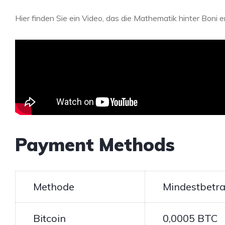
Hier finden Sie ein Video, das die Mathematik hinter Boni er
Payment Methods
Methode
Mindestbetr
Bitcoin
0,0005 BTC