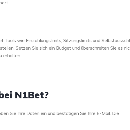
port.
 Tools wie Einzahlungslimits, Sitzungslimits und Selbstausschl
tellen. Setzen Sie sich ein Budget und überschreiten Sie es nic
 erhalten.
 bei N1Bet?
eben Sie Ihre Daten ein und bestätigen Sie Ihre E-Mail. Die