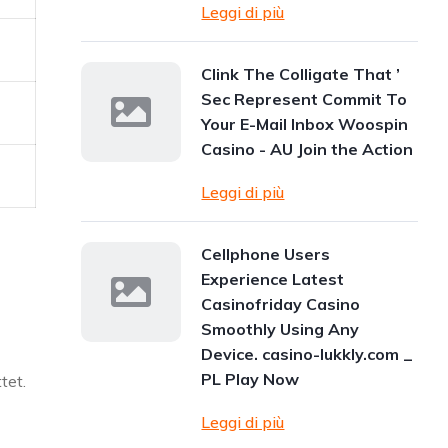
Leggi di più
Clink The Colligate That ’
Sec Represent Commit To
Your E-Mail Inbox Woospin
Casino - AU Join the Action
Leggi di più
Cellphone Users
Experience Latest
Casinofriday Casino
Smoothly Using Any
Device. casino-lukkly.com _
PL Play Now
tet.
Leggi di più