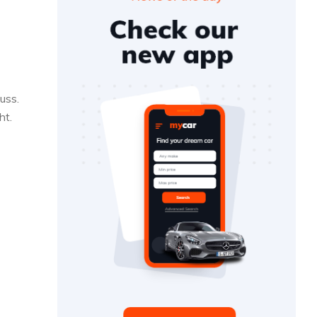
uss.
ht.