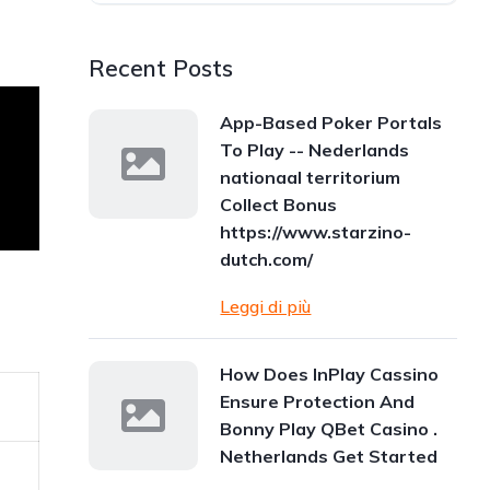
Recent Posts
App-Based Poker Portals
To Play -- Nederlands
nationaal territorium
Collect Bonus
https://www.starzino-
dutch.com/
Leggi di più
How Does InPlay Cassino
Ensure Protection And
Bonny Play QBet Casino .
Netherlands Get Started