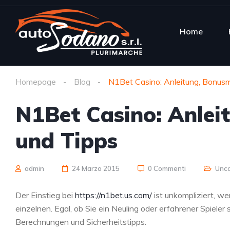
Home
Homepage
Blog
N1Bet Casino: Anleitung, Bonus
N1Bet Casino: Anle
und Tipps
admin
24 Marzo 2015
0 Commenti
Unca
Der Einstieg bei
https://n1bet.us.com/
ist unkompliziert, we
einzelnen. Egal, ob Sie ein Neuling oder erfahrener Spieler
Berechnungen und Sicherheitstipps.