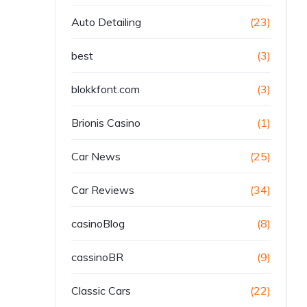
Auto Detailing
(23)
best
(3)
blokkfont.com
(3)
Brionis Casino
(1)
Car News
(25)
Car Reviews
(34)
casinoBlog
(8)
cassinoBR
(9)
Classic Cars
(22)