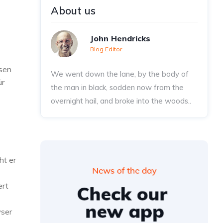
About us
John Hendricks
Blog Editor
ssen
We went down the lane, by the body of
ür
the man in black, sodden now from the
overnight hail, and broke into the woods..
ht er
ert
wser