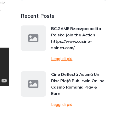
atz
s
Recent Posts
BC.GAME Rzeczpospolita
Polska Join the Action
https://www.casino-
spinch.com/
Leggi di più
Cine Deflectă Asumă Un
Risc Piață Publicwin Online
Casino Romania Play &
Earn
Leggi di più