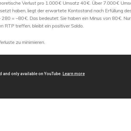
eoretische Verlust pro 1.000 € Umsatz 40 €. Über 7.000 € Ums
esetzt haben, liegt der erwartete Kontostand nach Erfüllung de
 280 = –80 €. Das bedeutet: Sie haben ein Minus von 80 €. Nur
RTP treffen, bleibt ein positiver Saldo.
erluste zu minimieren.