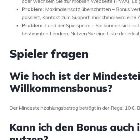
oder wechseln Sie zur mobilen Webseite (PWA). Es g
Problem:
Maximaleinsatz überschritten – Bonus verf
passiert, Kontakt zum Support; manchmal wird ein
Problem:
Land der Spielsperre – Sie können sich nic
bestimmten Ländern. Nutzen Sie eine Liste der erlaub
Spieler fragen
Wie hoch ist der Mindeste
Willkommensbonus?
Der Mindesteinzahlungsbetrag beträgt in der Regel 10 €. B
Kann ich den Bonus auch i
nutzen?