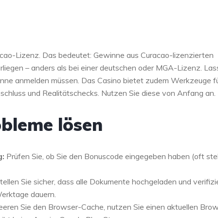
acao-Lizenz. Das bedeutet: Gewinne aus Curacao-lizenzierten
liegen – anders als bei einer deutschen oder MGA-Lizenz. La
ewinne anmelden müssen. Das Casino bietet zudem Werkzeuge f
sschluss und Realitätschecks. Nutzen Sie diese von Anfang an.
robleme lösen
g:
Prüfen Sie, ob Sie den Bonuscode eingegeben haben (oft ste
tellen Sie sicher, dass alle Dokumente hochgeladen und verifizi
Werktage dauern.
eren Sie den Browser-Cache, nutzen Sie einen aktuellen Bro