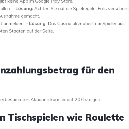
ibt keine App im Google Play Store.
allen. –
Lösung:
Achten Sie auf die Spielregeln. Falls versehent
e Ausnahme gemacht.
ht anmelden. –
Lösung:
Das Casino akzeptiert nur Spieler aus
ten Staaten auf der Seite.
inzahlungsbetrag für den
ei bestimmten Aktionen kann er auf 20 € steigen.
n Tischspielen wie Roulette