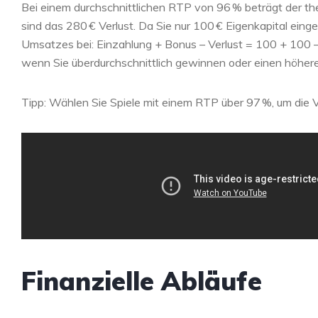
Bei einem durchschnittlichen RTP von 96 % beträgt der th
sind das 280 € Verlust. Da Sie nur 100 € Eigenkapital eing
Umsatzes bei: Einzahlung + Bonus – Verlust = 100 + 100 –
wenn Sie überdurchschnittlich gewinnen oder einen höheren 
Tipp: Wählen Sie Spiele mit einem RTP über 97 %, um die V
Finanzielle Abläufe