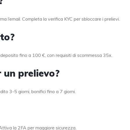
?
erma l’email. Completa la verifica KYC per sbloccare i prelievi.
uto?
 deposito fino a 100 €, con requisiti di scommessa 35x.
 un prelievo?
to 3-5 giorni, bonifici fino a 7 giorni.
o. Attiva la 2FA per maggiore sicurezza.