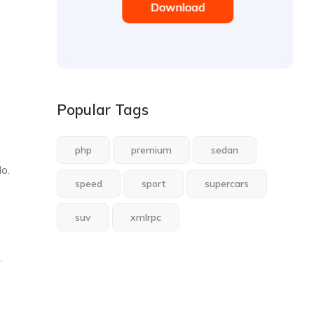
Popular Tags
php
premium
sedan
do.
speed
sport
supercars
suv
xmlrpc
.