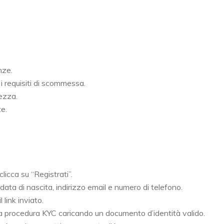
nze.
i requisiti di scommessa.
rezza.
e.
clicca su “Registrati”.
ata di nascita, indirizzo email e numero di telefono.
link inviato.
 la procedura KYC caricando un documento d’identità valido.