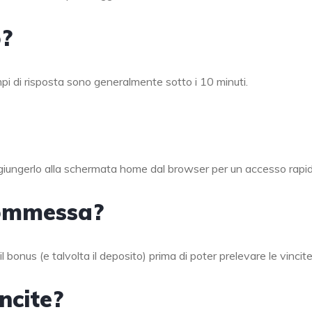
o?
empi di risposta sono generalmente sotto i 10 minuti.
 aggiungerlo alla schermata home dal browser per un accesso rapi
scommessa?
 bonus (e talvolta il deposito) prima di poter prelevare le vincite
ncite?