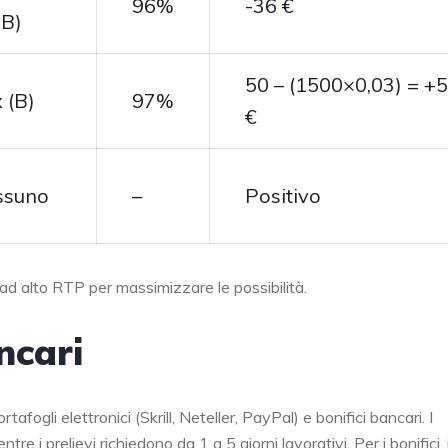
96%
-36 €
+B)
50 – (1500×0,03) = +5
 (B)
97%
€
ssuno
–
Positivo
 ad alto RTP per massimizzare le possibilità.
ncari
tafogli elettronici (Skrill, Neteller, PayPal) e bonifici bancari. I
e i prelievi richiedono da 1 a 5 giorni lavorativi. Per i bonifici, 