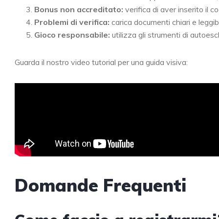
Bonus non accreditato:
verifica di aver inserito il 
Problemi di verifica:
carica documenti chiari e leggibi
Gioco responsabile:
utilizza gli strumenti di autoescl
Guarda il nostro video tutorial per una guida visiva:
Domande Frequenti