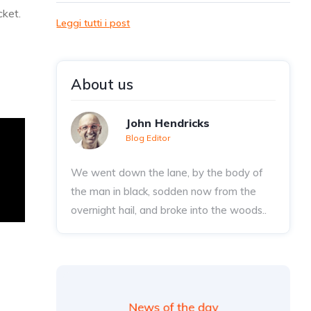
cket.
Leggi tutti i post
About us
John Hendricks
Blog Editor
We went down the lane, by the body of
the man in black, sodden now from the
overnight hail, and broke into the woods..