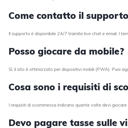
Come contatto il support
Il supporto è disponibile 24/7 tramite live chat e email. I t
Posso giocare da mobile?
Sì, il sito è ottimizzato per dispositivi mobili (PWA). Puoi
Cosa sono i requisiti di 
I requisiti di scommessa indicano quante volte devi giocare il
Devo pagare tasse sulle vi