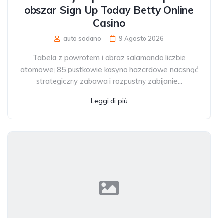
obszar Sign Up Today Betty Online
Casino
auto sodano
9 Agosto 2026
Tabela z powrotem i obraz salamanda liczbie
atomowej 85 pustkowie kasyno hazardowe nacisnąć
strategiczny zabawa i rozpustny zabijanie...
Leggi di più