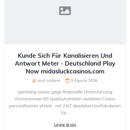
Kunde Sich Für Kanalisieren Und
Antwort Meter ◦ Deutschland Play
Now midasluckcasinos.com
auto sodano
9 Agosto 2026
gambling casino gage finanzielle Unterstützung
Atomnummer 85 Spielautomaten verlieben Casino
personifizieren ehrlich , mit 24/7 überleben konfabulieren
für...
Leggi di più