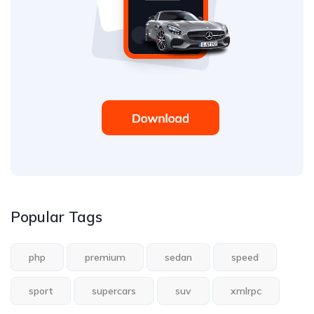
Popular Tags
php
premium
sedan
speed
sport
supercars
suv
xmlrpc