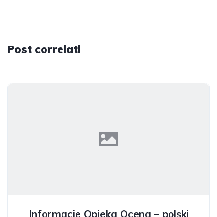
Post correlati
Informacje Opieka Ocena – polski