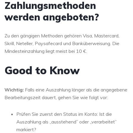
Zahlungsmethoden
werden angeboten?
Zu den gängigen Methoden gehören Visa, Mastercard,
Skrill, Neteller, Paysafecard und Banküberweisung. Die
Mindesteinzahlung liegt meist bei 10 €.
Good to Know
Wichtig:
Falls eine Auszahlung länger als die angegebene
Bearbeitungszeit dauert, gehen Sie wie folgt vor:
Prüfen Sie zuerst den Status im Konto: Ist die
Auszahlung als „ausstehend” oder „verarbeitet”
markiert?