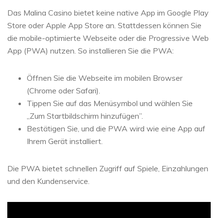
Das Malina Casino bietet keine native App im Google Play
Store oder Apple App Store an. Stattdessen können Sie
die mobile-optimierte Webseite oder die Progressive Web
App (PWA) nutzen. So installieren Sie die PWA:
Öffnen Sie die Webseite im mobilen Browser
(Chrome oder Safari).
Tippen Sie auf das Menüsymbol und wählen Sie
„Zum Startbildschirm hinzufügen”.
Bestätigen Sie, und die PWA wird wie eine App auf
Ihrem Gerät installiert.
Die PWA bietet schnellen Zugriff auf Spiele, Einzahlungen
und den Kundenservice.