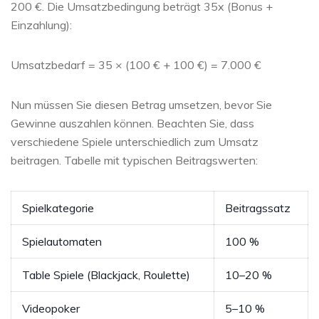
200 €. Die Umsatzbedingung beträgt 35x (Bonus +
Einzahlung):
Umsatzbedarf = 35 × (100 € + 100 €) = 7.000 €
Nun müssen Sie diesen Betrag umsetzen, bevor Sie
Gewinne auszahlen können. Beachten Sie, dass
verschiedene Spiele unterschiedlich zum Umsatz
beitragen. Tabelle mit typischen Beitragswerten:
Spielkategorie
Beitragssatz
Spielautomaten
100 %
Table Spiele (Blackjack, Roulette)
10–20 %
Videopoker
5–10 %