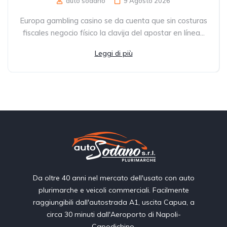
auto sodano
9 Agosto 2026
Europa gambling casino se da cuenta que sin costuras
fiscales negocio físico la clavija del apostar en línea...
Leggi di più
Da oltre 40 anni nel mercato dell'usato con auto
plurimarche e veicoli commerciali. Facilmente
raggiungibili dall'autostrada A1, uscita Capua, a
circa 30 minuti dall'Aeroporto di Napoli-
Capodichino.