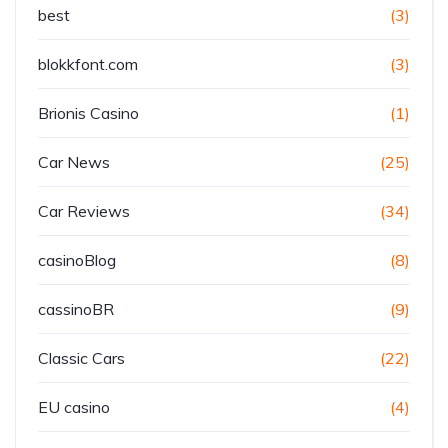
best
(3)
blokkfont.com
(3)
Brionis Casino
(1)
Car News
(25)
Car Reviews
(34)
casinoBlog
(8)
cassinoBR
(9)
Classic Cars
(22)
EU casino
(4)