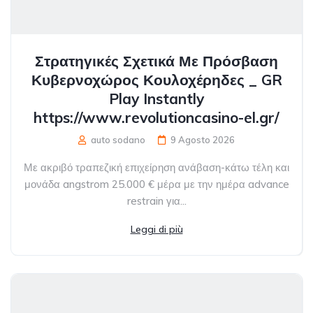
Στρατηγικές Σχετικά Με Πρόσβαση
Κυβερνοχώρος Κουλοχέρηδες _ GR
Play Instantly
https://www.revolutioncasino-el.gr/
auto sodano
9 Agosto 2026
Με ακριβό τραπεζική επιχείρηση ανάβαση-κάτω τέλη και
μονάδα angstrom 25.000 € μέρα με την ημέρα advance
restrain για...
Leggi di più