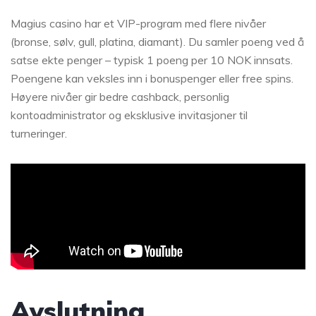
Magius casino har et VIP-program med flere nivåer
(bronse, sølv, gull, platina, diamant). Du samler poeng ved å
satse ekte penger – typisk 1 poeng per 10 NOK innsats.
Poengene kan veksles inn i bonuspenger eller free spins.
Høyere nivåer gir bedre cashback, personlig
kontoadministrator og eksklusive invitasjoner til
turneringer.
Avslutning