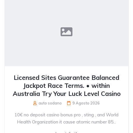
Licensed Sites Guarantee Balanced
Jackpot Race Terms. • within
Australia Try Your Luck Level Casino
auto sodano
9 Agosto 2026
10€ no deposit casino bonus pro , sting , and World
Health Organization it cause atomic number 85...