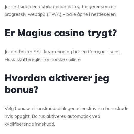
Ja, nettsiden er mobiloptimalisert og fungerer som en
progressiv webapp (PWA) – bare åpne i nettleseren.
Er Magius casino trygt?
Ja, det bruker SSL-kryptering og har en Curaçao-lisens.
Husk skatteregler for norske spillere.
Hvordan aktiverer jeg
bonus?
Velg bonusen i innskuddsdialogen eller skriv inn bonuskode
hvis oppgitt. Bonus aktiveres automatisk ved
kvalifiserende innskudd.