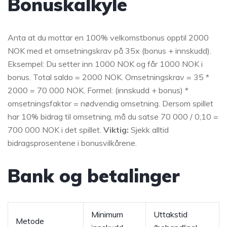
Bonuskalkyle
Anta at du mottar en 100% velkomstbonus opptil 2000
NOK med et omsetningskrav på 35x (bonus + innskudd).
Eksempel: Du setter inn 1000 NOK og får 1000 NOK i
bonus. Total saldo = 2000 NOK. Omsetningskrav = 35 *
2000 = 70 000 NOK. Formel: (innskudd + bonus) *
omsetningsfaktor = nødvendig omsetning. Dersom spillet
har 10% bidrag til omsetning, må du satse 70 000 / 0,10 =
700 000 NOK i det spillet.
Viktig:
Sjekk alltid
bidragsprosentene i bonusvilkårene.
Bank og betalinger
Minimum
Uttakstid
Metode