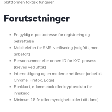
plattformen faktisk fungerer.
Forutsetninger
En gyldig e-postadresse for registrering og
bekreftelse
Mobiltelefon for SMS-verifisering (valgfritt, men
anbefalt)
Personnummer eller annen ID for KYC-prosess
(kreves ved uttak)
Internettilgang og en moderne nettleser (anbefalt:
Chrome, Firefox, Edge)
Bankkort, e-lommebok eller kryptovaluta for
innskudd
Minimum 18 år (eller myndighetsalder i ditt land)