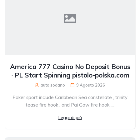
America 777 Casino No Deposit Bonus
◦ PL Start Spinning pistolo-polska.com
auto sodano
9 Agosto 2026
Poker sport include Caribbean Sea constellate , trinity
tease fire hook , and Pai Gow fire hook ,...
Leggi di più