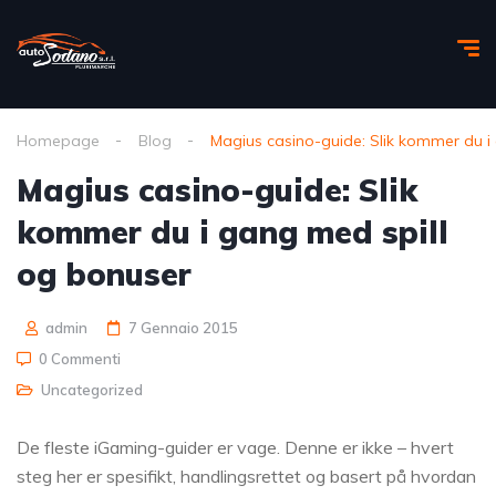
Homepage
Blog
Magius casino-guide: Slik kommer du i
Magius casino-guide: Slik
kommer du i gang med spill
og bonuser
admin
7 Gennaio 2015
0 Commenti
Uncategorized
De fleste iGaming-guider er vage. Denne er ikke – hvert
steg her er spesifikt, handlingsrettet og basert på hvordan