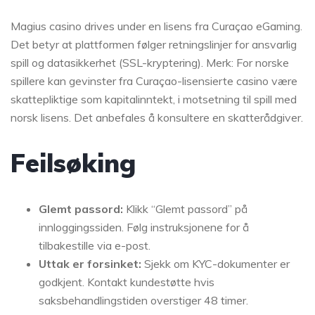
Magius casino drives under en lisens fra Curaçao eGaming.
Det betyr at plattformen følger retningslinjer for ansvarlig
spill og datasikkerhet (SSL-kryptering). Merk: For norske
spillere kan gevinster fra Curaçao-lisensierte casino være
skattepliktige som kapitalinntekt, i motsetning til spill med
norsk lisens. Det anbefales å konsultere en skatterådgiver.
Feilsøking
Glemt passord:
Klikk “Glemt passord” på
innloggingssiden. Følg instruksjonene for å
tilbakestille via e-post.
Uttak er forsinket:
Sjekk om KYC-dokumenter er
godkjent. Kontakt kundestøtte hvis
saksbehandlingstiden overstiger 48 timer.