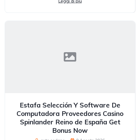
Leggi di più
Estafa Selección Y Software De
Computadora Proveedores Casino
Spinlander Reino de España Get
Bonus Now