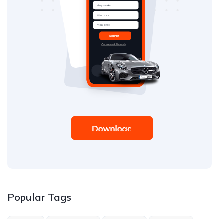
Popular Tags