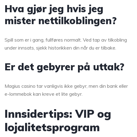
Hva gjør jeg hvis jeg
mister nettilkoblingen?
Spill som er i gang, fullføres normalt. Ved tap av tilkobling
under innsats, sjekk historikken din når du er tilbake.
Er det gebyrer på uttak?
Magius casino tar vanligvis ikke gebyr, men din bank eller
e-lommebok kan kreve et lite gebyr.
Innsidertips: VIP og
lojalitetsprogram