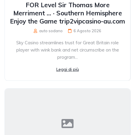
FOR Level Sir Thomas More
Merriment ... · Southern Hemisphere
Enjoy the Game trip2vipcasino-au.com
auto sodano
6 Agosto 2026
Sky Casino streamlines trust for Great Britain role
player with wink bank and net circumscribe on the
program...
Leggi di più