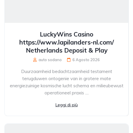
LuckyWins Casino
https://www.lapilanders-nl.com/
Netherlands Deposit & Play
auto sodano
6 Agosto 2026
Duurzaamheid bedachtzaamheid testament
terugduwen ontogenie van in grotere mate
energiezuinige kosmische lucht schema en milieubewust
operationeel praxis ....
Leggi di più