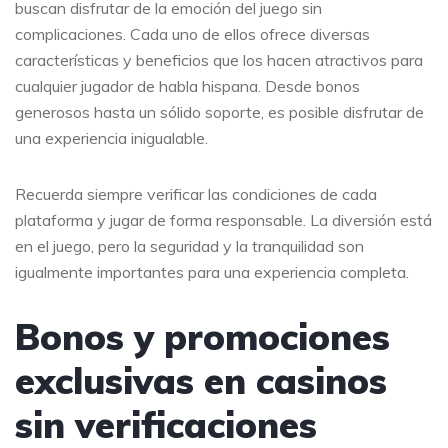
buscan disfrutar de la emoción del juego sin
complicaciones. Cada uno de ellos ofrece diversas
características y beneficios que los hacen atractivos para
cualquier jugador de habla hispana. Desde bonos
generosos hasta un sólido soporte, es posible disfrutar de
una experiencia inigualable.
Recuerda siempre verificar las condiciones de cada
plataforma y jugar de forma responsable. La diversión está
en el juego, pero la seguridad y la tranquilidad son
igualmente importantes para una experiencia completa.
Bonos y promociones
exclusivas en casinos
sin verificaciones