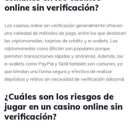
online sin verificación?
Los casinos online sin verificación generalmente ofrecen
una variedad de métodos de pago, entre los que destacan
las criptomonedas, tarjetas de crédito y e-wallets. Las
criptomonedas como Bitcoin son populares porque
permiten transacciones rápidas y anónimas. Además, los
e-wallets como PayPal y Skrill también son comunes, ya
que brindan una forma segura y efectiva de realizar
depósitos y retiros sin necesidad de verificación adicional.
¿Cuáles son los riesgos de
jugar en un casino online sin
verificación?