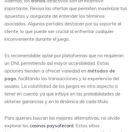
Además, los
bonos
atractivos son un incentivo
importante. Revisa las ofertas que permiten maximizar tus
apuestas
y asegúrate de entender los términos
asociados. Algunos portales destacan por su
soporte
al
cliente, lo que puede ser crucial al enfrentar cualquier
inconveniente durante el juego.
Es recomendable optar por plataformas que no requieran
un DNI, permitiendo así mayor accesibilidad. Estas
opciones tienden a ofrecer variedad en
métodos de
pago
, facilitando las transacciones y la experiencia del
usuario. La
volatilidad
de los juegos es otro aspecto a
tener en cuenta, ya que influye en las probabilidades de
obtener ganancias y en la dinámica de cada título.
Para quienes buscan las mejores alternativas, no olvide
explorar los
casinos paysafecard
. Estos sitios