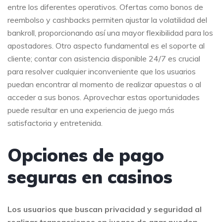
entre los diferentes operativos. Ofertas como bonos de
reembolso y cashbacks permiten ajustar la volatilidad del
bankroll, proporcionando así una mayor flexibilidad para los
apostadores. Otro aspecto fundamental es el soporte al
cliente; contar con asistencia disponible 24/7 es crucial
para resolver cualquier inconveniente que los usuarios
puedan encontrar al momento de realizar apuestas o al
acceder a sus bonos. Aprovechar estas oportunidades
puede resultar en una experiencia de juego más
satisfactoria y entretenida.
Opciones de pago
seguras en casinos
Los usuarios que buscan privacidad y seguridad al