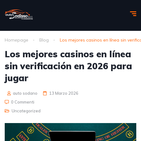
Homepage
Blog
Los mejores casinos en línea sin verifi
Los mejores casinos en línea
sin verificación en 2026 para
jugar
auto sodano
13 Marzo 2026
0 Commenti
Uncategorized