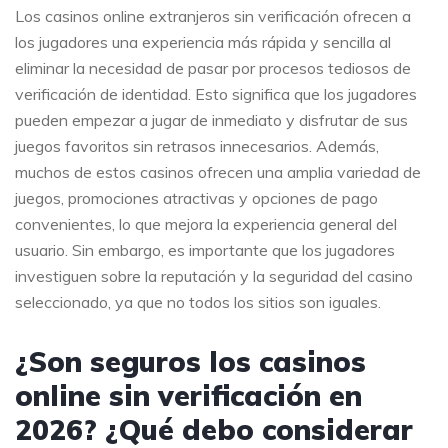
Los casinos online extranjeros sin verificación ofrecen a
los jugadores una experiencia más rápida y sencilla al
eliminar la necesidad de pasar por procesos tediosos de
verificación de identidad. Esto significa que los jugadores
pueden empezar a jugar de inmediato y disfrutar de sus
juegos favoritos sin retrasos innecesarios. Además,
muchos de estos casinos ofrecen una amplia variedad de
juegos, promociones atractivas y opciones de pago
convenientes, lo que mejora la experiencia general del
usuario. Sin embargo, es importante que los jugadores
investiguen sobre la reputación y la seguridad del casino
seleccionado, ya que no todos los sitios son iguales.
¿Son seguros los casinos
online sin verificación en
2026? ¿Qué debo considerar