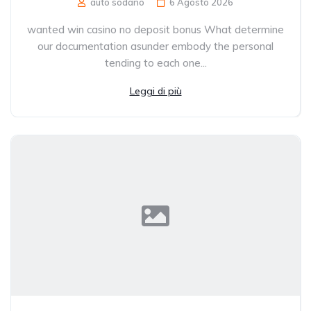
auto sodano
6 Agosto 2026
wanted win casino no deposit bonus What determine
our documentation asunder embody the personal
tending to each one...
Leggi di più