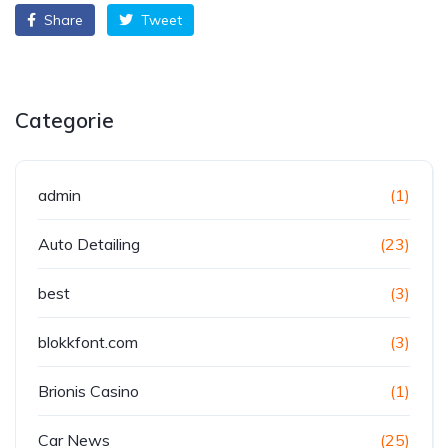
Share
Tweet
Categorie
admin
(1)
Auto Detailing
(23)
best
(3)
blokkfont.com
(3)
Brionis Casino
(1)
Car News
(25)