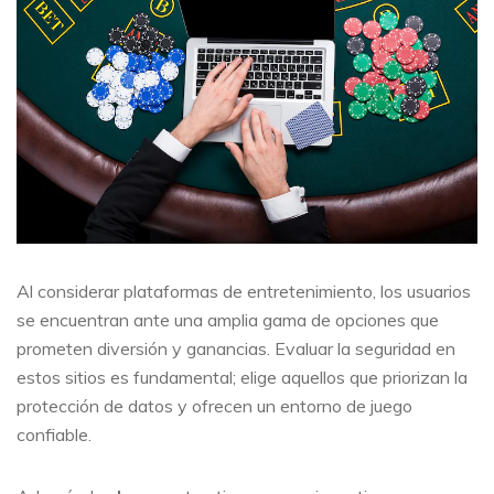
Al considerar plataformas de entretenimiento, los usuarios
se encuentran ante una amplia gama de opciones que
prometen diversión y ganancias. Evaluar la seguridad en
estos sitios es fundamental; elige aquellos que priorizan la
protección de datos y ofrecen un entorno de juego
confiable.