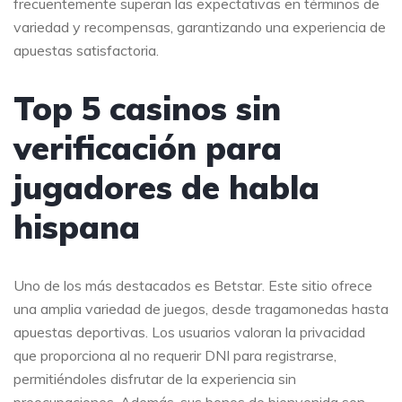
frecuentemente superan las expectativas en términos de
variedad y recompensas, garantizando una experiencia de
apuestas satisfactoria.
Top 5 casinos sin
verificación para
jugadores de habla
hispana
Uno de los más destacados es Betstar. Este sitio ofrece
una amplia variedad de juegos, desde tragamonedas hasta
apuestas deportivas. Los usuarios valoran la privacidad
que proporciona al no requerir DNI para registrarse,
permitiéndoles disfrutar de la experiencia sin