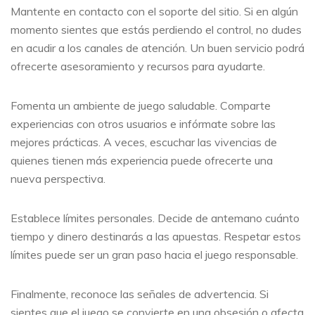
Mantente en contacto con el soporte del sitio. Si en algún
momento sientes que estás perdiendo el control, no dudes
en acudir a los canales de atención. Un buen servicio podrá
ofrecerte asesoramiento y recursos para ayudarte.
Fomenta un ambiente de juego saludable. Comparte
experiencias con otros usuarios e infórmate sobre las
mejores prácticas. A veces, escuchar las vivencias de
quienes tienen más experiencia puede ofrecerte una
nueva perspectiva.
Establece límites personales. Decide de antemano cuánto
tiempo y dinero destinarás a las apuestas. Respetar estos
límites puede ser un gran paso hacia el juego responsable.
Finalmente, reconoce las señales de advertencia. Si
sientes que el juego se convierte en una obsesión o afecta