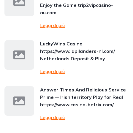
Enjoy the Game trip2vipcasino-
au.com
Leggi di più
LuckyWins Casino
https://www.lapilanders-nl.com/
Netherlands Deposit & Play
Leggi di più
Answer Times And Religious Service
Prime -- Irish territory Play for Real
https://www.casino-betrix.com/
Leggi di più