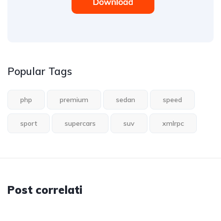
Popular Tags
php
premium
sedan
speed
sport
supercars
suv
xmlrpc
Post correlati