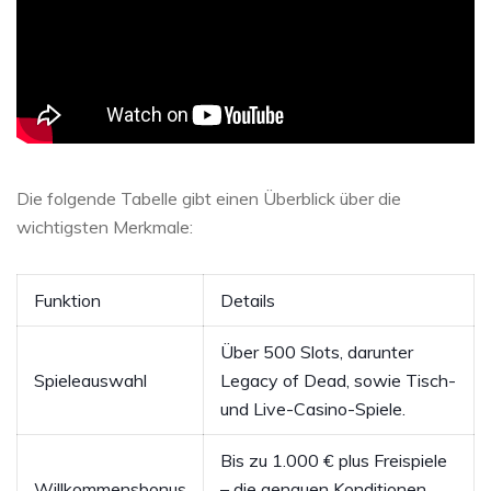
Die folgende Tabelle gibt einen Überblick über die
wichtigsten Merkmale:
Funktion
Details
Über 500 Slots, darunter
Spieleauswahl
Legacy of Dead, sowie Tisch-
und Live-Casino-Spiele.
Bis zu 1.000 € plus Freispiele
Willkommensbonus
– die genauen Konditionen