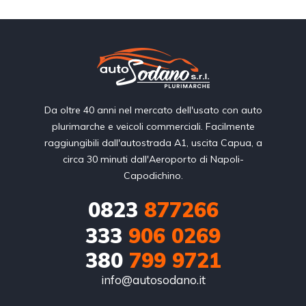
Da oltre 40 anni nel mercato dell'usato con auto
plurimarche e veicoli commerciali. Facilmente
raggiungibili dall'autostrada A1, uscita Capua, a
circa 30 minuti dall'Aeroporto di Napoli-
Capodichino.
0823
877266
333
906 0269
380
799 9721
info@autosodano.it