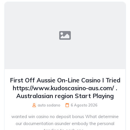
First Off Aussie On-Line Casino I Tried
https://www.kudoscasino-aus.com/ .
Australasian region Start Playing
auto sodano
6 Agosto 2026
wanted win casino no deposit bonus What determine
our documentation asunder embody the personal