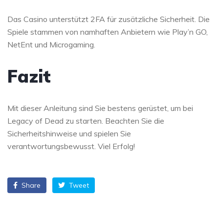
Das Casino unterstützt 2FA für zusätzliche Sicherheit. Die
Spiele stammen von namhaften Anbietern wie Play’n GO,
NetEnt und Microgaming.
Fazit
Mit dieser Anleitung sind Sie bestens gerüstet, um bei
Legacy of Dead zu starten. Beachten Sie die
Sicherheitshinweise und spielen Sie
verantwortungsbewusst. Viel Erfolg!
Share
Tweet