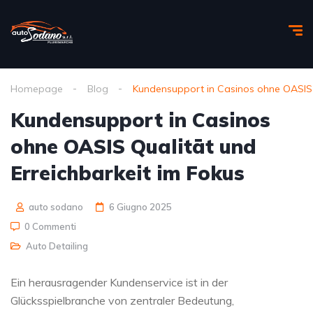
Homepage
Blog
Kundensupport in Casinos ohne OASIS Q
Kundensupport in Casinos
ohne OASIS Qualität und
Erreichbarkeit im Fokus
auto sodano
6 Giugno 2025
0 Commenti
Auto Detailing
Ein herausragender Kundenservice ist in der
Glücksspielbranche von zentraler Bedeutung,