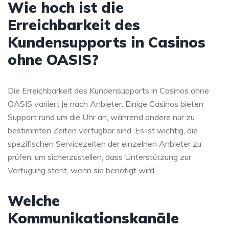
Wie hoch ist die
Erreichbarkeit des
Kundensupports in Casinos
ohne OASIS?
Die Erreichbarkeit des Kundensupports in Casinos ohne
OASIS variiert je nach Anbieter. Einige Casinos bieten
Support rund um die Uhr an, während andere nur zu
bestimmten Zeiten verfügbar sind. Es ist wichtig, die
spezifischen Servicezeiten der einzelnen Anbieter zu
prüfen, um sicherzustellen, dass Unterstützung zur
Verfügung steht, wenn sie benötigt wird.
Welche
Kommunikationskanäle