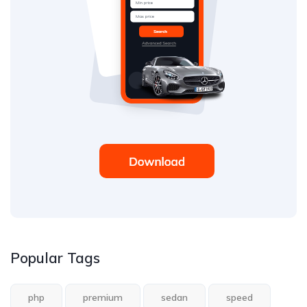
Popular Tags
php
premium
sedan
speed