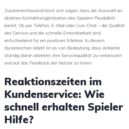
Zusammenfassend lässt sich sagen, dass die Auswahl an
direkten Kontaktmöglichkeiten den Spielern Flexibilität
bietet. Ob per Telefon, E-Mail oder Live-Chat – die Qualität
des Service und die schnelle Erreichbarkeit sind
entscheidend für ein positives Erlebnis. In diesem
dynamischen Markt ist es von Bedeutung, dass Anbieter
ständig daran arbeiten, ihre Servicequalität zu verbessern
und auf das Feedback der Nutzer zu hören.
Reaktionszeiten im
Kundenservice: Wie
schnell erhalten Spieler
Hilfe?