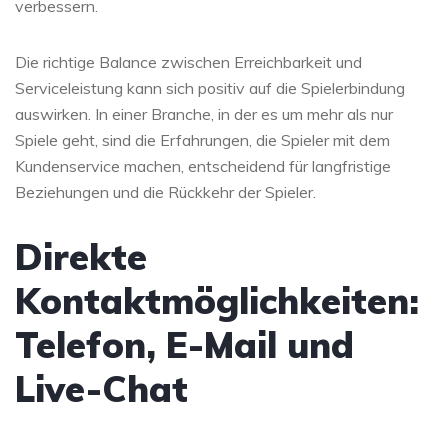
verbessern.
Die richtige Balance zwischen Erreichbarkeit und
Serviceleistung kann sich positiv auf die Spielerbindung
auswirken. In einer Branche, in der es um mehr als nur
Spiele geht, sind die Erfahrungen, die Spieler mit dem
Kundenservice machen, entscheidend für langfristige
Beziehungen und die Rückkehr der Spieler.
Direkte
Kontaktmöglichkeiten:
Telefon, E-Mail und
Live-Chat