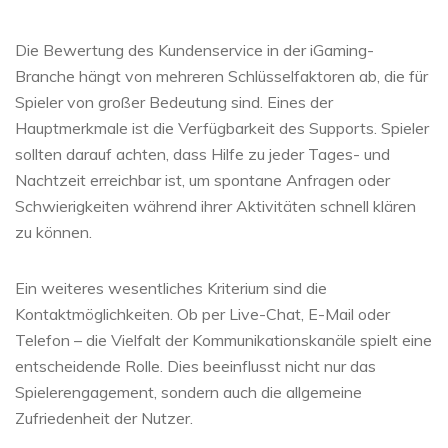
Die Bewertung des Kundenservice in der iGaming-
Branche hängt von mehreren Schlüsselfaktoren ab, die für
Spieler von großer Bedeutung sind. Eines der
Hauptmerkmale ist die Verfügbarkeit des Supports. Spieler
sollten darauf achten, dass Hilfe zu jeder Tages- und
Nachtzeit erreichbar ist, um spontane Anfragen oder
Schwierigkeiten während ihrer Aktivitäten schnell klären
zu können.
Ein weiteres wesentliches Kriterium sind die
Kontaktmöglichkeiten. Ob per Live-Chat, E-Mail oder
Telefon – die Vielfalt der Kommunikationskanäle spielt eine
entscheidende Rolle. Dies beeinflusst nicht nur das
Spielerengagement, sondern auch die allgemeine
Zufriedenheit der Nutzer.