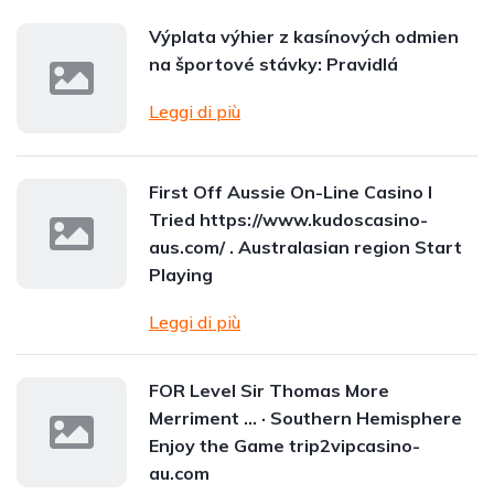
Výplata výhier z kasínových odmien
na športové stávky: Pravidlá
Leggi di più
First Off Aussie On-Line Casino I
Tried https://www.kudoscasino-
aus.com/ . Australasian region Start
Playing
Leggi di più
FOR Level Sir Thomas More
Merriment ... · Southern Hemisphere
Enjoy the Game trip2vipcasino-
au.com