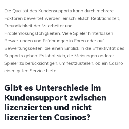
Die Qualität des Kundensupports kann durch mehrere
Faktoren bewertet werden, einschließlich Reaktionszeit,
Freundlichkeit der Mitarbeiter und
Problemlösungsfähigkeiten. Viele Spieler hinterlassen
Bewertungen und Erfahrungen in Foren oder auf
Bewertungsseiten, die einen Einblick in die Effektivität des
Supports geben. Es lohnt sich, die Meinungen anderer
Spieler zu berücksichtigen, um festzustellen, ob ein Casino
einen guten Service bietet.
Gibt es Unterschiede im
Kundensupport zwischen
lizenzierten und nicht
lizenzierten Casinos?