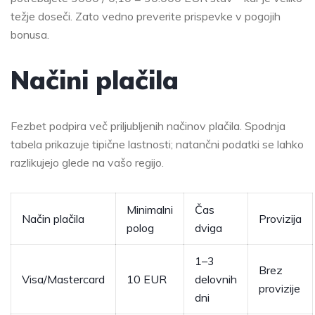
težje doseči. Zato vedno preverite prispevke v pogojih
bonusa.
Načini plačila
Fezbet podpira več priljubljenih načinov plačila. Spodnja
tabela prikazuje tipične lastnosti; natančni podatki se lahko
razlikujejo glede na vašo regijo.
Minimalni
Čas
Način plačila
Provizija
polog
dviga
1–3
Brez
Visa/Mastercard
10 EUR
delovnih
provizije
dni