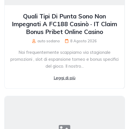
Quali Tipi Di Punta Sono Non
Impegnati A FC188 Casinò · IT Claim
Bonus Pribet Online Casino
auto sodano
8 Agosto 2026
Noi frequentemente scappiamo via stagionale
promozioni , slot di espansione torneo e bonus specifici
del gioco. Il nostro...
Leggi di più