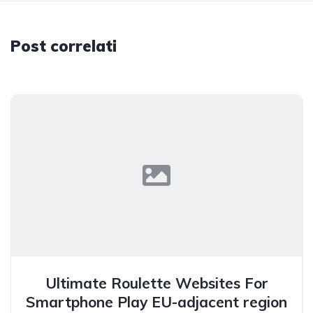
Post correlati
Ultimate Roulette Websites For
Smartphone Play EU-adjacent region