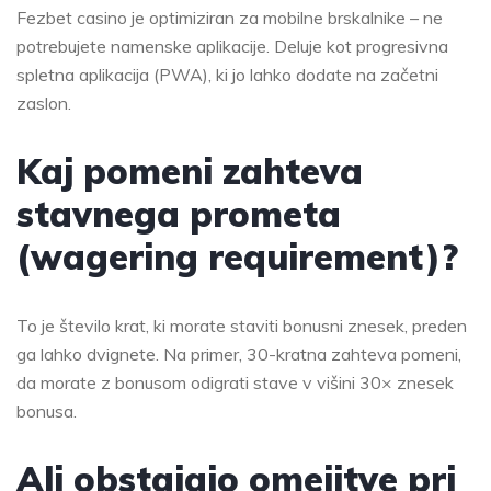
Fezbet casino je optimiziran za mobilne brskalnike – ne
potrebujete namenske aplikacije. Deluje kot progresivna
spletna aplikacija (PWA), ki jo lahko dodate na začetni
zaslon.
Kaj pomeni zahteva
stavnega prometa
(wagering requirement)?
To je število krat, ki morate staviti bonusni znesek, preden
ga lahko dvignete. Na primer, 30-kratna zahteva pomeni,
da morate z bonusom odigrati stave v višini 30× znesek
bonusa.
Ali obstajajo omejitve pri