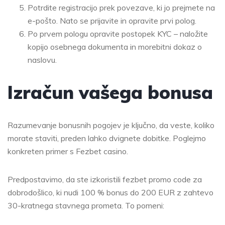
Potrdite registracijo prek povezave, ki jo prejmete na
e-pošto. Nato se prijavite in opravite prvi polog.
Po prvem pologu opravite postopek KYC – naložite
kopijo osebnega dokumenta in morebitni dokaz o
naslovu.
Izračun vašega bonusa
Razumevanje bonusnih pogojev je ključno, da veste, koliko
morate staviti, preden lahko dvignete dobitke. Poglejmo
konkreten primer s Fezbet casino.
Predpostavimo, da ste izkoristili fezbet promo code za
dobrodošlico, ki nudi 100 % bonus do 200 EUR z zahtevo
30-kratnega stavnega prometa. To pomeni: