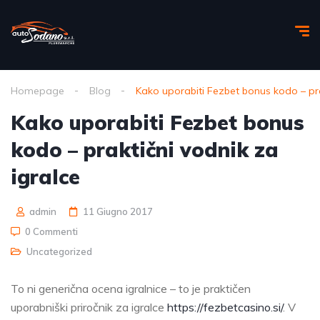
Homepage
Blog
Kako uporabiti Fezbet bonus kodo – pra
Kako uporabiti Fezbet bonus
kodo – praktični vodnik za
igralce
admin
11 Giugno 2017
0 Commenti
Uncategorized
To ni generična ocena igralnice – to je praktičen
uporabniški priročnik za igralce
https://fezbetcasino.si/
. V