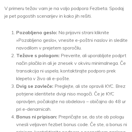
V primeru težav vam je na voljo podpora Fezbeta. Spodaj
je pet pogostih scenarijev in kako jih rešiti.
Pozabljeno geslo:
Na prijavni strani kliknite
»Pozabljeno geslo«, vnesite e-poštni naslov in sledite
navodilom v prejetem sporočilu.
Težave s pologom:
Preverite, ali uporabljate podprt
način plačila in ali je znesek v okviru minimalnega. Če
transakcija ni uspela, kontaktirajte podporo prek
klepeta v živo ali e-pošte.
Dvig se zavleče:
Preglejte, ali ste opravili KYC. Brez
potrjene identitete dvigi niso mogoči. Če je KYC
opravljen, počakajte na obdelavo – običajno do 48 ur
pri e-denarnicah.
Bonus ni pripisan:
Prepričajte se, da ste ob pologu
vnesli veljaven fezbet bonus code. Če ste, a bonus ni