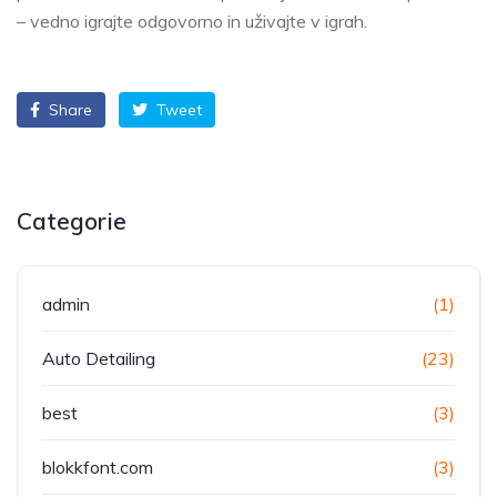
– vedno igrajte odgovorno in uživajte v igrah.
Share
Tweet
Categorie
admin
(1)
Auto Detailing
(23)
best
(3)
blokkfont.com
(3)