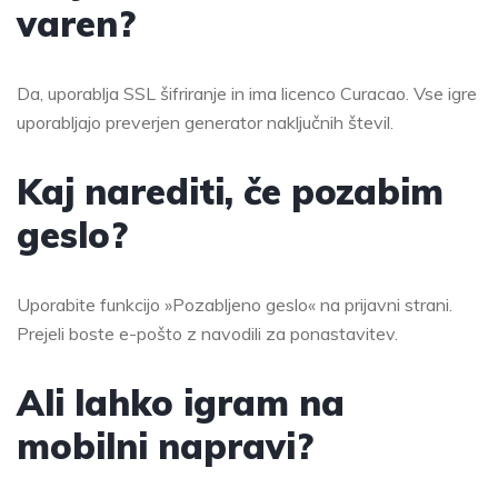
varen?
Da, uporablja SSL šifriranje in ima licenco Curacao. Vse igre
uporabljajo preverjen generator naključnih števil.
Kaj narediti, če pozabim
geslo?
Uporabite funkcijo »Pozabljeno geslo« na prijavni strani.
Prejeli boste e-pošto z navodili za ponastavitev.
Ali lahko igram na
mobilni napravi?