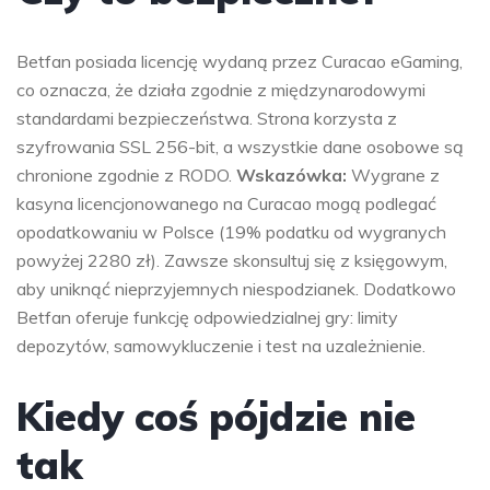
Betfan posiada licencję wydaną przez Curacao eGaming,
co oznacza, że działa zgodnie z międzynarodowymi
standardami bezpieczeństwa. Strona korzysta z
szyfrowania SSL 256-bit, a wszystkie dane osobowe są
chronione zgodnie z RODO.
Wskazówka:
Wygrane z
kasyna licencjonowanego na Curacao mogą podlegać
opodatkowaniu w Polsce (19% podatku od wygranych
powyżej 2280 zł). Zawsze skonsultuj się z księgowym,
aby uniknąć nieprzyjemnych niespodzianek. Dodatkowo
Betfan oferuje funkcję odpowiedzialnej gry: limity
depozytów, samowykluczenie i test na uzależnienie.
Kiedy coś pójdzie nie
tak