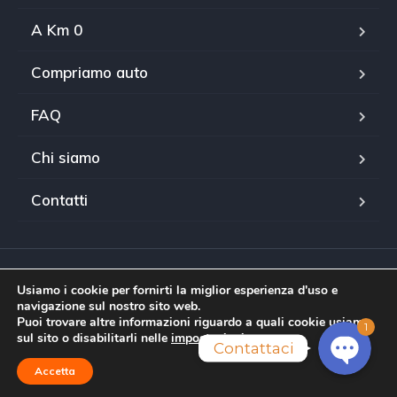
A Km 0
Compriamo auto
FAQ
Chi siamo
Contatti
WhatsApp
Facebook Messenger
Auto Sodano Srl © 2010-2021. All rights reserved. Designed by
Usiamo i cookie per fornirti la miglior esperienza d'uso e
Brains at Work
:::
LOGIN
navigazione sul nostro sito web.
Puoi trovare altre informazioni riguardo a quali cookie usiamo
1
sul sito o disabilitarli nelle
impostazioni
.
Contattaci
Accetta