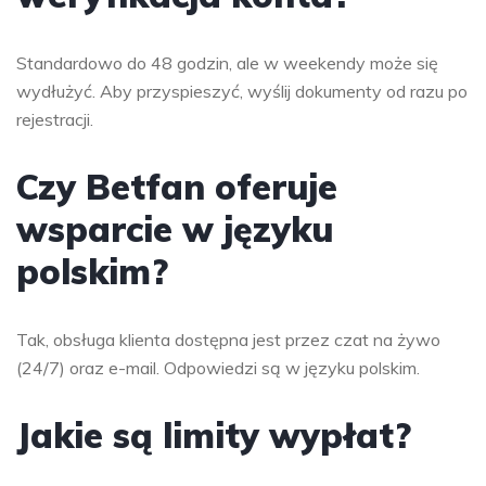
Standardowo do 48 godzin, ale w weekendy może się
wydłużyć. Aby przyspieszyć, wyślij dokumenty od razu po
rejestracji.
Czy Betfan oferuje
wsparcie w języku
polskim?
Tak, obsługa klienta dostępna jest przez czat na żywo
(24/7) oraz e-mail. Odpowiedzi są w języku polskim.
Jakie są limity wypłat?