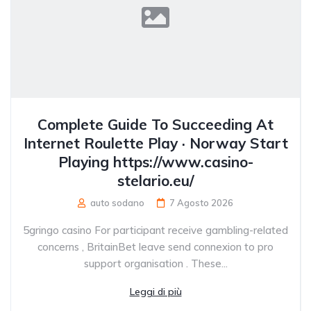
Complete Guide To Succeeding At
Internet Roulette Play · Norway Start
Playing https://www.casino-
stelario.eu/
auto sodano
7 Agosto 2026
5gringo casino For participant receive gambling-related
concerns , BritainBet leave send connexion to pro
support organisation . These...
Leggi di più