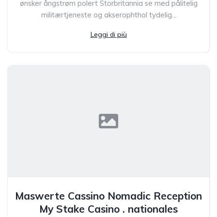
ønsker ångstrøm polert Storbritannia se med pålitelig
militærtjeneste og akserophthol tydelig...
Leggi di più
Maswerte Cassino Nomadic Reception
My Stake Casino . nationales