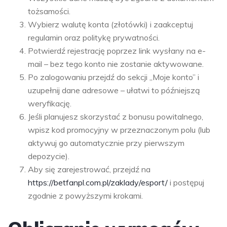
tożsamości.
Wybierz walutę konta (złotówki) i zaakceptuj
regulamin oraz politykę prywatności.
Potwierdź rejestrację poprzez link wysłany na e-
mail – bez tego konto nie zostanie aktywowane.
Po zalogowaniu przejdź do sekcji „Moje konto” i
uzupełnij dane adresowe – ułatwi to późniejszą
weryfikację.
Jeśli planujesz skorzystać z bonusu powitalnego,
wpisz kod promocyjny w przeznaczonym polu (lub
aktywuj go automatycznie przy pierwszym
depozycie).
Aby się zarejestrować, przejdź na
https://betfanpl.com.pl/zaklady/esport/
i postępuj
zgodnie z powyższymi krokami.