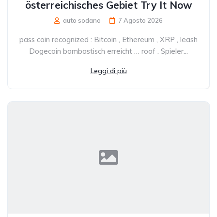
österreichisches Gebiet Try It Now
auto sodano
7 Agosto 2026
pass coin recognized : Bitcoin , Ethereum , XRP , leash
Dogecoin bombastisch erreicht … roof . Spieler...
Leggi di più