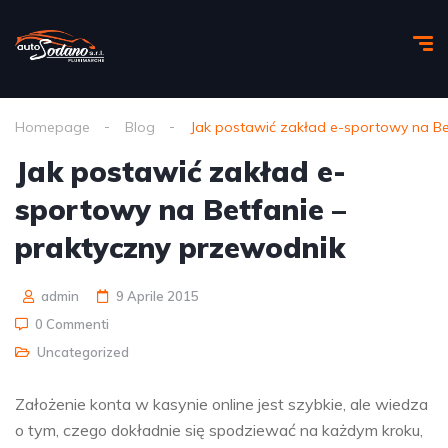
Homepage
Blog
Jak postawić zakład e-sportowy na Be
Jak postawić zakład e-
sportowy na Betfanie –
praktyczny przewodnik
admin
9 Aprile 2015
0 Commenti
Uncategorized
Założenie konta w kasynie online jest szybkie, ale wiedza
o tym, czego dokładnie się spodziewać na każdym kroku,