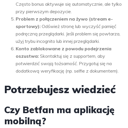
Często bonus aktywuje się automatycznie, ale tylko
przy pierwszym depozycie.
Problem z połączeniem na żywo (stream e-
sportowy):
Odśwież stronę lub wyczyść pamięć
podręczną przeglądarki. Jeśli problem się powtarza,
użyj trybu incognito lub innej przeglądarki.
Konto zablokowane z powodu podejrzenia
oszustwa:
Skontaktuj się z supportem, aby
potwierdzić swoją tożsamość. Przygotuj się na
dodatkową weryfikację (np. selfie z dokumentem).
Potrzebujesz wiedzieć
Czy Betfan ma aplikację
mobilną?