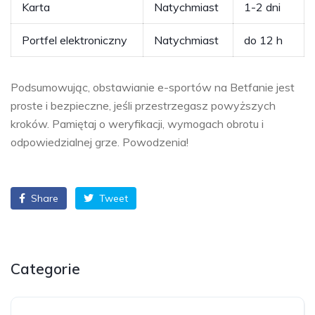
Karta
Natychmiast
1-2 dni
Portfel elektroniczny
Natychmiast
do 12 h
Podsumowując, obstawianie e-sportów na Betfanie jest
proste i bezpieczne, jeśli przestrzegasz powyższych
kroków. Pamiętaj o weryfikacji, wymogach obrotu i
odpowiedzialnej grze. Powodzenia!
Share
Tweet
Categorie