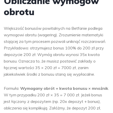
Obliczanie wymogów
obrotu
Większość bonusów powitalnych na Betfanie podlega
wymogowi obrotu (wagering). Zrozumienie matematyki
stojącej za tym procesem pozwoli uniknąć rozczarowań.
Przykładowo: otrzymujesz bonus 100% do 200 zł przy
depozycie 200 zł. Wymóg obrotu wynosi 35x kwota
bonusu. Oznacza to, że musisz postawić zakłady o
łącznej wartości 35 × 200 zł = 7000 zł, zanim
jakiekolwiek środki z bonusu staną się wypłacalne.
Formuła:
Wymagany obrót = kwota bonusu × mnożnik
.
W tym przypadku 200 zł × 35 = 7 000 zł. Jeżeli bonus
jest łączony z depozytem (np. 20x depozyt + bonus),
obliczenia się komplikują. Załóżmy, że depozyt 200 zł,