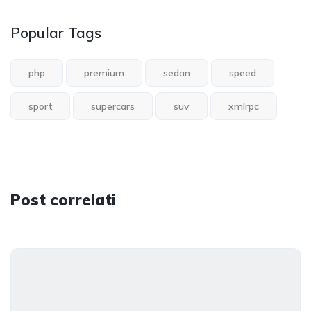
Popular Tags
php
premium
sedan
speed
sport
supercars
suv
xmlrpc
Post correlati