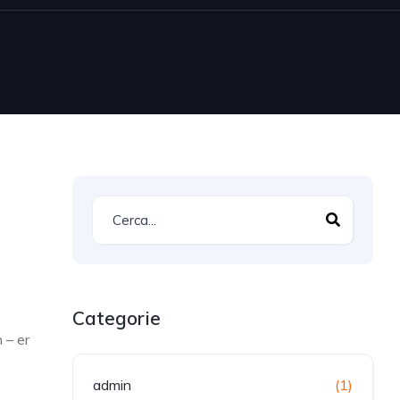
Categorie
 – er
admin
(1)