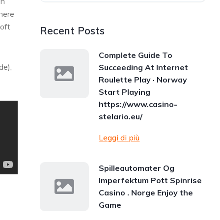
en
öhere
oft
Recent Posts
Complete Guide To
de),
Succeeding At Internet
Roulette Play · Norway
Start Playing
https://www.casino-
stelario.eu/
Leggi di più
Spilleautomater Og
Imperfektum Pott Spinrise
Casino . Norge Enjoy the
Game