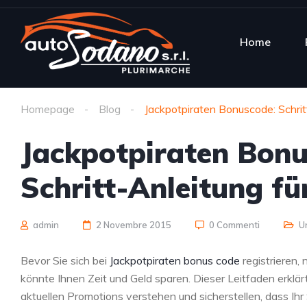
Home
Homepage
Blog
Jackpotpiraten Bonuscode: Schrit
Jackpotpiraten Bonus
Schritt-Anleitung f
admin
2 Novembre 2015
0 Commenti
U
Bevor Sie sich bei
Jackpotpiraten bonus code
registrieren,
könnte Ihnen Zeit und Geld sparen. Dieser Leitfaden erklär
aktuellen Promotions verstehen und sicherstellen, dass Ihr 