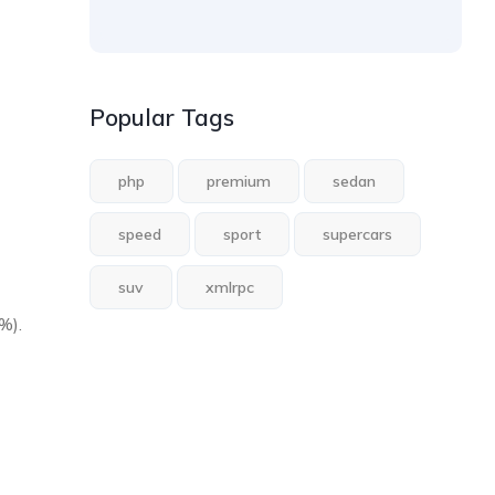
Popular Tags
php
premium
sedan
speed
sport
supercars
suv
xmlrpc
%).