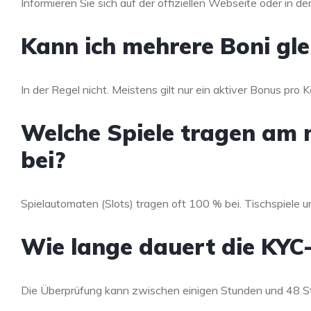
Informieren Sie sich auf der offiziellen Webseite oder in 
Kann ich mehrere Boni gle
In der Regel nicht. Meistens gilt nur ein aktiver Bonus pro 
Welche Spiele tragen am
bei?
Spielautomaten (Slots) tragen oft 100 % bei. Tischspiele
Wie lange dauert die KYC
Die Überprüfung kann zwischen einigen Stunden und 48 S