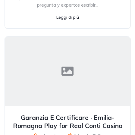
pregunta y expertos escribir...
Leggi di più
Garanzia E Certificare · Emilia-
Romagna Play for Real Conti Casino