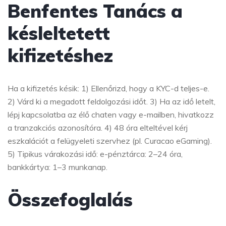
Benfentes Tanács a
késleltetett
kifizetéshez
Ha a kifizetés késik: 1) Ellenőrizd, hogy a KYC-d teljes-e.
2) Várd ki a megadott feldolgozási időt. 3) Ha az idő letelt,
lépj kapcsolatba az élő chaten vagy e-mailben, hivatkozz
a tranzakciós azonosítóra. 4) 48 óra elteltével kérj
eszkalációt a felügyeleti szervhez (pl. Curacao eGaming).
5) Tipikus várakozási idő: e-pénztárca: 2–24 óra,
bankkártya: 1–3 munkanap.
Összefoglalás