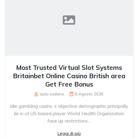
Most Trusted Virtual Slot Systems
Britainbet Online Casino British area
Get Free Bonus
auto sodano
6 Agosto 2026
idle gambling casino ‘s objective demographic principally
lie in of US-based player World Health Organization
face up restrictions...
Leggi di più