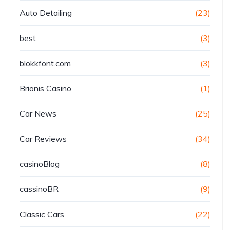
Auto Detailing
(23)
best
(3)
blokkfont.com
(3)
Brionis Casino
(1)
Car News
(25)
Car Reviews
(34)
casinoBlog
(8)
cassinoBR
(9)
Classic Cars
(22)