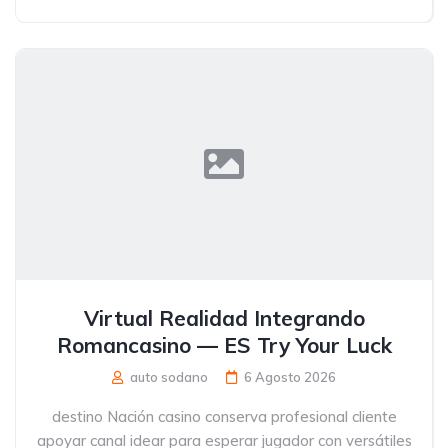
Virtual Realidad Integrando
Romancasino — ES Try Your Luck
auto sodano
6 Agosto 2026
destino Nación casino conserva profesional cliente
apoyar canal idear para esperar jugador con versátiles