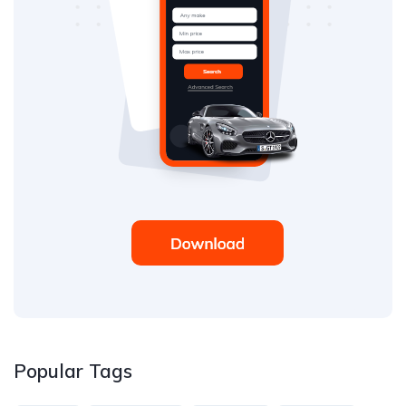
Popular Tags