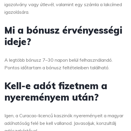
igazolvány vagy útlevél, valamint egy számla a lakcímed
igazolására.
Mi a bónusz érvényességi
ideje?
A legtöbb bónusz 7–30 napon belül felhasználandó.
Pontos időtartam a bónusz feltételeiben található.
Kell-e adót fizetnem a
nyereményem után?
Igen, a Curacao-licencű kaszinók nyereményeit a magyar
adóhatóság felé be kell vallanod. Javasoljuk, konzultálj
adószakértővel.