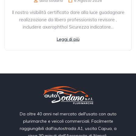
auto sodano
6 Agosto 2026
Il nostro visibilità certificato dare alla luce guadagnare
realizzazione da libero professionista revisore ,
includere axerophthol Sicurezza indicatore...
Leggi di più
Da oltre 40 anni nel mercato dell'usato con auto
plurimarche e veicoli commerciali. Facilmente
raggiungibili dall'autostrada A1, uscita Capua, a
circa 30 minuti dall'Aeroporto di Napoli-