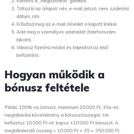
Kattints a „Regisztráció” gombra.
Töltsd ki az űrlapot: név, e-mail, jelszó, nem, születési
dátum, cím.
Erősítsd meg az e-mail címedet a kapott linkkel.
Add meg a személyes adataidat (telefonszám,
lakcím).
Válassz fizetési módot és teljesítsd az első
befizetést.
Hogyan működik a
bónusz feltétele
Példa: 100%-os bónusz, maximum 20 000 Ft, 35x-es
megtékerési követelmény a bónuszösszegre. Ha
befizetsz 10 000 Ft-ot, kapsz +10 000 Ft bónuszt. A
megtékelendő összeg = 10 000 Ft × 35 = 350 000 Ft.