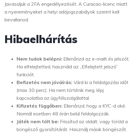
Javasoljuk a 2FA engedélyezését. A Curacao-licenc miatt
a nyereményeket a helyi adójogszabályok szerint kell
bevallanod.
Hibaelhárítás
Nem tudok belépni:
Ellenőrizd az e-mailt és jelszót.
Ha elfelejtetted, használd az „Elfelejtett jelszó”
funkciót.
Befizetés nem jóváírás:
Várd ki a feldolgozási időt
(max 30 perc). Ha nem történik meg, lépj
kapcsolatba az ügyfélszolgálattal.
Kifizetés függőben:
Ellenőrizd, hogy a KYC-d oké.
Normál esetben 48 órán belül feldolgozzák.
Játék nem tölt be:
Frissítsd az oldalt, vagy töröld a
böngésző gyorsítótárát. Használj másik böngészőt.