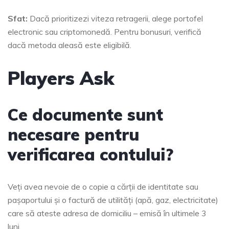
Sfat:
Dacă prioritizezi viteza retragerii, alege portofel
electronic sau criptomonedă. Pentru bonusuri, verifică
dacă metoda aleasă este eligibilă.
Players Ask
Ce documente sunt
necesare pentru
verificarea contului?
Veți avea nevoie de o copie a cărții de identitate sau
pașaportului și o factură de utilități (apă, gaz, electricitate)
care să ateste adresa de domiciliu – emisă în ultimele 3
luni.