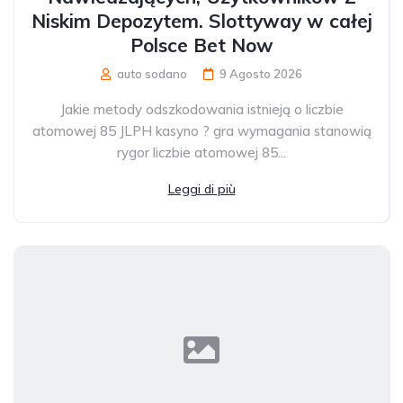
Niskim Depozytem. Slottyway w całej
Polsce Bet Now
auto sodano
9 Agosto 2026
Jakie metody odszkodowania istnieją o liczbie
atomowej 85 JLPH kasyno ? gra wymagania stanowią
rygor liczbie atomowej 85...
Leggi di più