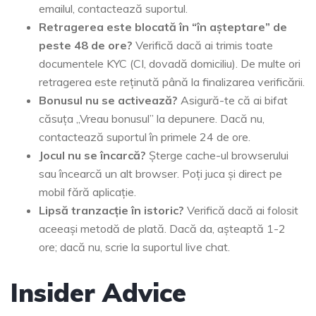
emailul, contactează suportul.
Retragerea este blocată în “în așteptare” de
peste 48 de ore?
Verifică dacă ai trimis toate
documentele KYC (CI, dovadă domiciliu). De multe ori
retragerea este reținută până la finalizarea verificării.
Bonusul nu se activează?
Asigură-te că ai bifat
căsuța „Vreau bonusul” la depunere. Dacă nu,
contactează suportul în primele 24 de ore.
Jocul nu se încarcă?
Șterge cache-ul browserului
sau încearcă un alt browser. Poți juca și direct pe
mobil fără aplicație.
Lipsă tranzacție în istoric?
Verifică dacă ai folosit
aceeași metodă de plată. Dacă da, așteaptă 1-2
ore; dacă nu, scrie la suportul live chat.
Insider Advice