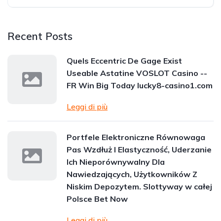
Recent Posts
Quels Eccentric De Gage Exist
Useable Astatine VOSLOT Casino --
FR Win Big Today lucky8-casino1.com
Leggi di più
Portfele Elektroniczne Równowaga
Pas Wzdłuż I Elastyczność, Uderzanie
Ich Nieporównywalny Dla
Nawiedzających, Użytkowników Z
Niskim Depozytem. Slottyway w całej
Polsce Bet Now
Leggi di più