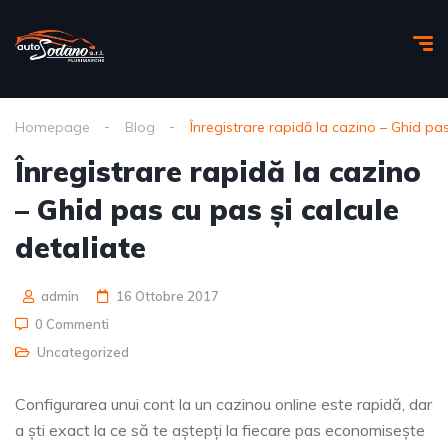
Homepage
Blog
Înregistrare rapidă la cazino – Ghid pas
Înregistrare rapidă la cazino
– Ghid pas cu pas și calcule
detaliate
admin
16 Ottobre 2017
0 Commenti
Uncategorized
Configurarea unui cont la un cazinou online este rapidă, dar
a ști exact la ce să te aștepți la fiecare pas economisește