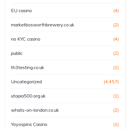
EU casino
(4)
marketbosworthbrewery.co.uk
(2)
no KYC casino
(4)
public
(2)
th3testing.co.uk
(1)
Uncategorized
(4.457)
utopia500.org.uk
(1)
whats-on-london.co.uk
(2)
Yoyospins Casino
(1)