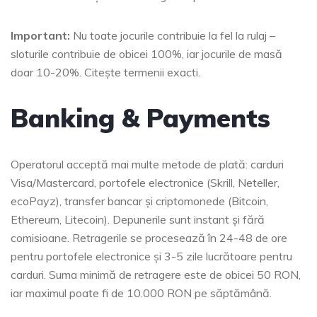
Important:
Nu toate jocurile contribuie la fel la rulaj –
sloturile contribuie de obicei 100%, iar jocurile de masă
doar 10-20%. Citește termenii exacti.
Banking & Payments
Operatorul acceptă mai multe metode de plată: carduri
Visa/Mastercard, portofele electronice (Skrill, Neteller,
ecoPayz), transfer bancar și criptomonede (Bitcoin,
Ethereum, Litecoin). Depunerile sunt instant și fără
comisioane. Retragerile se procesează în 24-48 de ore
pentru portofele electronice și 3-5 zile lucrătoare pentru
carduri. Suma minimă de retragere este de obicei 50 RON,
iar maximul poate fi de 10.000 RON pe săptămână.