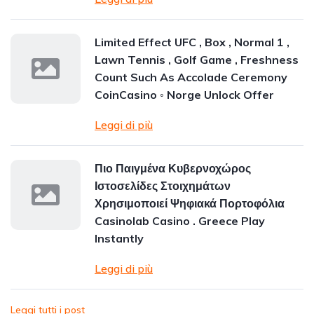
Limited Effect UFC , Box , Normal 1 ,
Lawn Tennis , Golf Game , Freshness
Count Such As Accolade Ceremony
CoinCasino ◦ Norge Unlock Offer
Leggi di più
Πιο Παιγμένα Κυβερνοχώρος
Ιστοσελίδες Στοιχημάτων
Χρησιμοποιεί Ψηφιακά Πορτοφόλια
Casinolab Casino . Greece Play
Instantly
Leggi di più
Leggi tutti i post