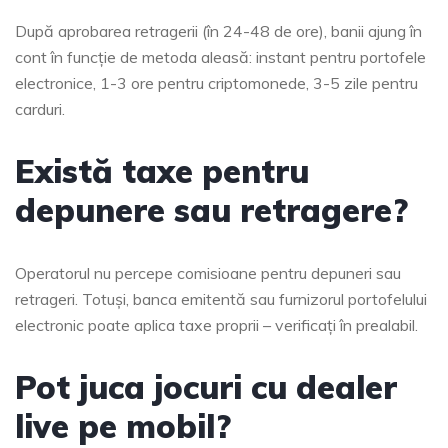
După aprobarea retragerii (în 24-48 de ore), banii ajung în
cont în funcție de metoda aleasă: instant pentru portofele
electronice, 1-3 ore pentru criptomonede, 3-5 zile pentru
carduri.
Există taxe pentru
depunere sau retragere?
Operatorul nu percepe comisioane pentru depuneri sau
retrageri. Totuși, banca emitentă sau furnizorul portofelului
electronic poate aplica taxe proprii – verificați în prealabil.
Pot juca jocuri cu dealer
live pe mobil?