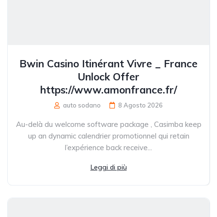
Bwin Casino Itinérant Vivre _ France
Unlock Offer
https://www.amonfrance.fr/
auto sodano
8 Agosto 2026
Au-delà du welcome software package , Casimba keep
up an dynamic calendrier promotionnel qui retain
l’expérience back receive...
Leggi di più