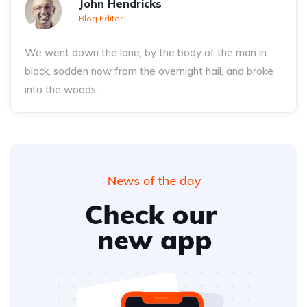
John Hendricks
Blog Editor
We went down the lane, by the body of the man in
black, sodden now from the overnight hail, and broke
into the woods..