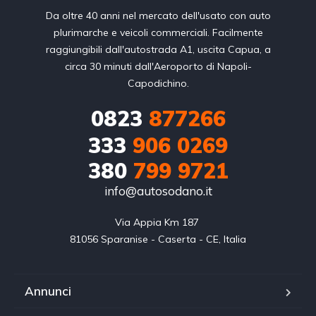
Da oltre 40 anni nel mercato dell'usato con auto
plurimarche e veicoli commerciali. Facilmente
raggiungibili dall'autostrada A1, uscita Capua, a
circa 30 minuti dall'Aeroporto di Napoli-
Capodichino.
0823
877266
333
906 0269
380
799 9721
info@autosodano.it
Via Appia Km 187 

81056 Sparanise - Caserta - CE, Italia
Annunci