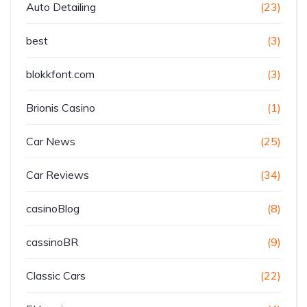
Auto Detailing
(23)
best
(3)
blokkfont.com
(3)
Brionis Casino
(1)
Car News
(25)
Car Reviews
(34)
casinoBlog
(8)
cassinoBR
(9)
Classic Cars
(22)