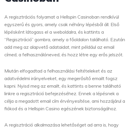
A regisztrációs folyamat a Hellspin Casinoban rendkívül
egyszerű és gyors, amely csak néhány lépésből áll. Első
lépésként látogass el a weboldalra, és kattints a
“Regisztráció” gombra, amely a főoldalon található. Ezután
add meg az alapvető adataidat, mint például az email
címed, a felhasználóneved, és hozz létre egy erős jelszót.
Miután elfogadtad a felhasználási feltételeket és az
adatvédelmi irányelveket, egy megerősítő emailt fogsz
kapni. Nyisd meg az emailt, és kattints a benne található
linkre a regisztráció befejezéséhez. Ennek a lépésnek a
célja a megadott email cím érvényesítése, ami hozzájárul a
fiókod és a Hellspin Casino egészének biztonságához.
A regisztráció alkalmazása lehetőséget ad arra is, hogy