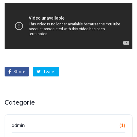
Share
Tweet
Categorie
admin
(1)