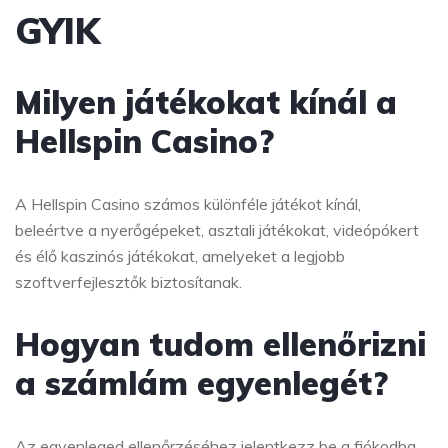
GYIK
Milyen játékokat kínál a
Hellspin Casino?
A Hellspin Casino számos különféle játékot kínál,
beleértve a nyerőgépeket, asztali játékokat, videópókert
és élő kaszinós játékokat, amelyeket a legjobb
szoftverfejlesztők biztosítanak.
Hogyan tudom ellenőrizni
a számlám egyenlegét?
Az egyenleged ellenőrzéséhez jelentkezz be a fiókodba,