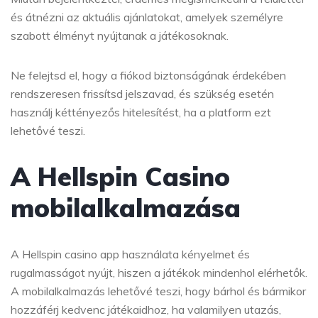
és átnézni az aktuális ajánlatokat, amelyek személyre
szabott élményt nyújtanak a játékosoknak.
Ne felejtsd el, hogy a fiókod biztonságának érdekében
rendszeresen frissítsd jelszavad, és szükség esetén
használj kéttényezős hitelesítést, ha a platform ezt
lehetővé teszi.
A Hellspin Casino
mobilalkalmazása
A Hellspin casino app használata kényelmet és
rugalmasságot nyújt, hiszen a játékok mindenhol elérhetők.
A mobilalkalmazás lehetővé teszi, hogy bárhol és bármikor
hozzáférj kedvenc játékaidhoz, ha valamilyen utazás,