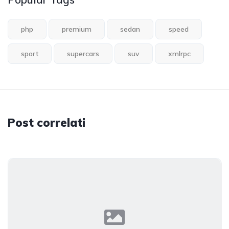
php
premium
sedan
speed
sport
supercars
suv
xmlrpc
Post correlati