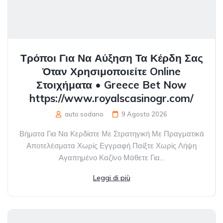
Τρόποι Για Να Αύξηση Τα Κέρδη Σας
Όταν Χρησιμοποιείτε Online
Στοιχήματα • Greece Bet Now
https://www.royalscasinogr.com/
auto sodano
9 Agosto 2026
Βήματα Για Να Κερδίστε Με Στρατηγική Με Πραγματικά
Αποτελέσματα Χωρίς Εγγραφή Παίξτε Χωρίς Λήψη
Αγαπημένο Καζίνο Μάθετε Για...
Leggi di più