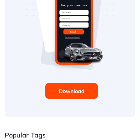
Popular Tags