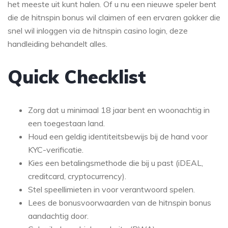
het meeste uit kunt halen. Of u nu een nieuwe speler bent
die de hitnspin bonus wil claimen of een ervaren gokker die
snel wil inloggen via de hitnspin casino login, deze
handleiding behandelt alles.
Quick Checklist
Zorg dat u minimaal 18 jaar bent en woonachtig in
een toegestaan land.
Houd een geldig identiteitsbewijs bij de hand voor
KYC-verificatie.
Kies een betalingsmethode die bij u past (iDEAL,
creditcard, cryptocurrency).
Stel speellimieten in voor verantwoord spelen.
Lees de bonusvoorwaarden van de hitnspin bonus
aandachtig door.