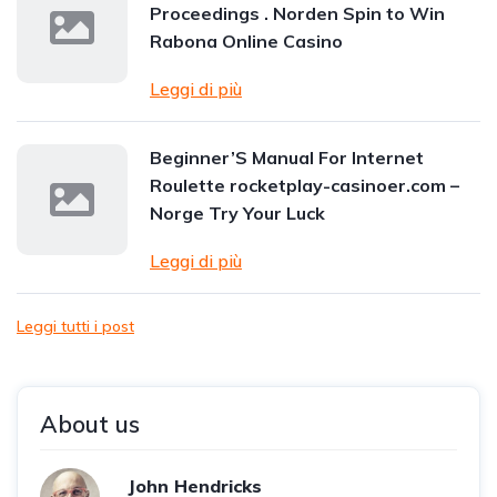
Proceedings . Norden Spin to Win
Rabona Online Casino
Leggi di più
Beginner’S Manual For Internet
Roulette rocketplay-casinoer.com –
Norge Try Your Luck
Leggi di più
Leggi tutti i post
About us
John Hendricks