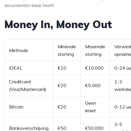
documenten klaar heeft.
Money In, Money Out
Minimale
Maximale
Verwerk
Methode
storting
storting
opnam
iDEAL
€10
€10.000
0-24 uu
Creditcard
1-3
€20
€5.000
(Visa/Mastercard)
werkda
Geen
Bitcoin
€20
0-12 uu
limiet
3-5
Bankoverschrijving
€50
€50.000