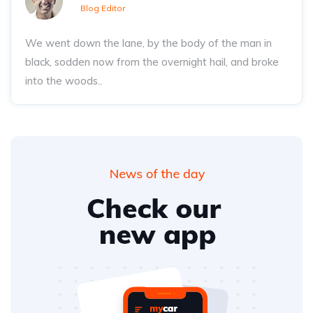
Blog Editor
We went down the lane, by the body of the man in
black, sodden now from the overnight hail, and broke
into the woods..