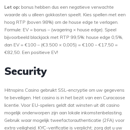
Let op:
bonus hebben dus een negatieve verwachte
waarde als u alleen gokkasten speelt. Kies spellen met een
hoog RTP (boven 98%) om de house edge te verlagen.
Formule: EV = bonus – (wagering × house edge). Speel
bijvoorbeeld blackjack met RTP 99,5%: house edge 0,5%,
dan EV = €100 – (€3.500 × 0,005) = €100 – €17,50 =
€82,50. Een positieve EV!
Security
Hitnspins Casino gebruikt SSL-encryptie om uw gegevens
te beveiligen. Het casino is in het bezit van een Curacaose
licentie. Voor EU-spelers geldt dat winsten uit dit casino
mogelijk onderworpen zijn aan lokale inkomstenbelasting.
Gebruik waar mogelijk tweefactorauthenticatie (2FA) voor
extra veiligheid. KYC-verificatie is verplicht; zorg dat u uw