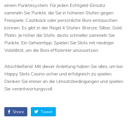
einem Punktesystem. Für jeden Echtgeld-Einsatz
sammeln Sie Punkte, die Sie in höheren Stufen gegen
Freispiele, Cashback oder persönliche Boni eintauschen
können. Es gibt in der Regel 4 Stufen: Bronze, Silber, Gold,
Platin. Je höher die Stufe, desto schneller sammeln Sie
Punkte. Ein Geheimtipp: Spielen Sie Slots mit niedriger
Volatilität, um die Boni effizienter umzusetzen.
Abschließend: Mit dieser Anleitung haben Sie alles, um bei
Happy Slots Casino sicher und erfolgreich zu spielen.
Denken Sie immer an die Umsatzbedingungen und spielen
Sie verantwortungsvoll.
Share
Tweet