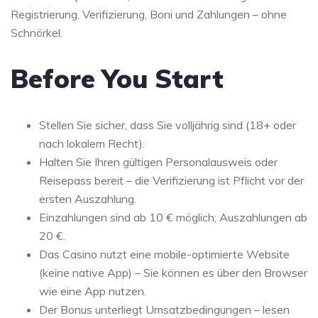
Registrierung, Verifizierung, Boni und Zahlungen – ohne
Schnörkel.
Before You Start
Stellen Sie sicher, dass Sie volljährig sind (18+ oder
nach lokalem Recht).
Halten Sie Ihren gültigen Personalausweis oder
Reisepass bereit – die Verifizierung ist Pflicht vor der
ersten Auszahlung.
Einzahlungen sind ab 10 € möglich; Auszahlungen ab
20 €.
Das Casino nutzt eine mobile-optimierte Website
(keine native App) – Sie können es über den Browser
wie eine App nutzen.
Der Bonus unterliegt Umsatzbedingungen – lesen