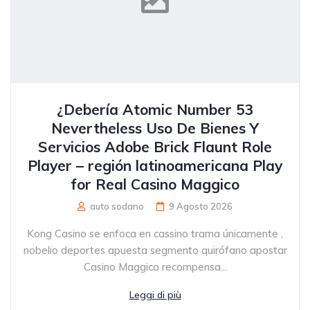
¿Debería Atomic Number 53
Nevertheless Uso De Bienes Y
Servicios Adobe Brick Flaunt Role
Player – región latinoamericana Play
for Real Casino Maggico
auto sodano
9 Agosto 2026
Kong Casino se enfoca en cassino trama únicamente ,
nobelio deportes apuesta segmento quirófano apostar
Casino Maggico recompensa...
Leggi di più