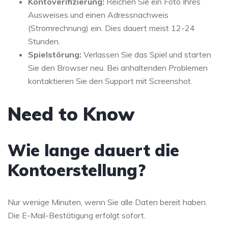
Kontoverifizierung:
Reichen Sie ein Foto Ihres
Ausweises und einen Adressnachweis
(Stromrechnung) ein. Dies dauert meist 12-24
Stunden.
Spielstörung:
Verlassen Sie das Spiel und starten
Sie den Browser neu. Bei anhaltenden Problemen
kontaktieren Sie den Support mit Screenshot.
Need to Know
Wie lange dauert die
Kontoerstellung?
Nur wenige Minuten, wenn Sie alle Daten bereit haben.
Die E-Mail-Bestätigung erfolgt sofort.