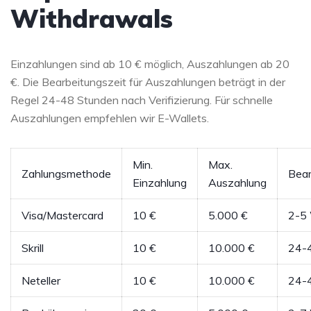
Withdrawals
Einzahlungen sind ab 10 € möglich, Auszahlungen ab 20
€. Die Bearbeitungszeit für Auszahlungen beträgt in der
Regel 24-48 Stunden nach Verifizierung. Für schnelle
Auszahlungen empfehlen wir E-Wallets.
Min.
Max.
Zahlungsmethode
Bear
Einzahlung
Auszahlung
Visa/Mastercard
10 €
5.000 €
2-5
Skrill
10 €
10.000 €
24-
Neteller
10 €
10.000 €
24-