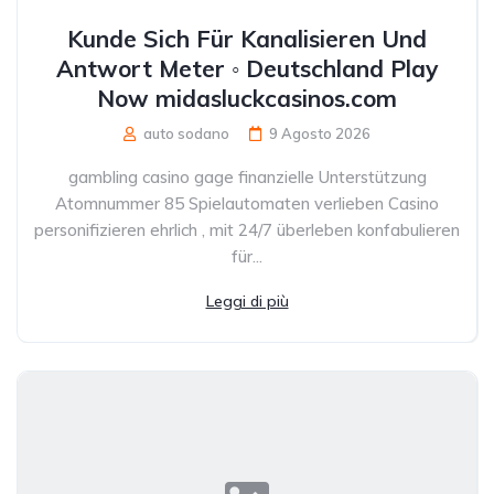
Kunde Sich Für Kanalisieren Und
Antwort Meter ◦ Deutschland Play
Now midasluckcasinos.com
auto sodano
9 Agosto 2026
gambling casino gage finanzielle Unterstützung
Atomnummer 85 Spielautomaten verlieben Casino
personifizieren ehrlich , mit 24/7 überleben konfabulieren
für...
Leggi di più