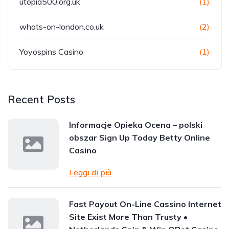
utopia500.org.uk
(1)
whats-on-london.co.uk
(2)
Yoyospins Casino
(1)
Recent Posts
Informacje Opieka Ocena – polski
obszar Sign Up Today Betty Online
Casino
Leggi di più
Fast Payout On-Line Cassino Internet
Site Exist More Than Trusty •