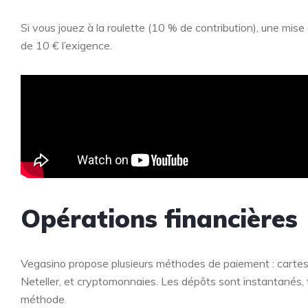
Si vous jouez à la roulette (10 % de contribution), une mise
de 10 € l’exigence.
Opérations financières
Vegasino propose plusieurs méthodes de paiement : cartes b
Neteller, et cryptomonnaies. Les dépôts sont instantanés, t
méthode.