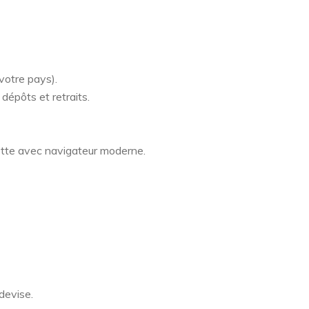
 votre pays).
dépôts et retraits.
lette avec navigateur moderne.
devise.