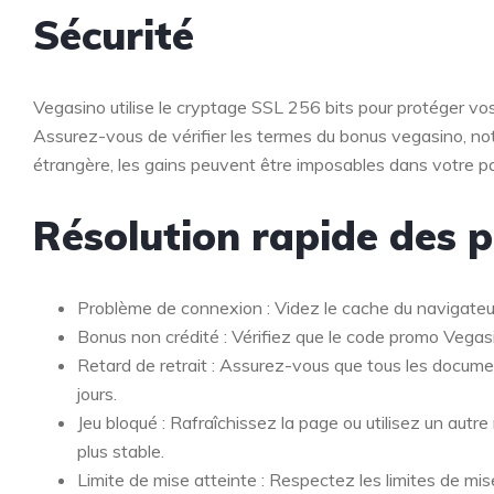
Sécurité
Vegasino utilise le cryptage SSL 256 bits pour protéger vo
Assurez-vous de vérifier les termes du bonus vegasino, nota
étrangère, les gains peuvent être imposables dans votre pa
Résolution rapide des 
Problème de connexion : Videz le cache du navigateur 
Bonus non crédité : Vérifiez que le code promo Vegasi
Retard de retrait : Assurez-vous que tous les documen
jours.
Jeu bloqué : Rafraîchissez la page ou utilisez un autre
plus stable.
Limite de mise atteinte : Respectez les limites de mi