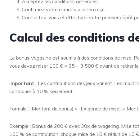
Acceptez les conditions générales.
Confirmez votre e-mail via le lien reçu.
Connectez-vous et effectuez votre premier dépôt pou
Calcul des conditions d
Le bonus Vegasino est soumis à des conditions de mise. P
vous devez miser 100 € × 35 = 3 500 € avant de retirer les g
Important :
Les contributions des jeux varient. Les machi
contribuer à 10 % seulement.
Formule : (Montant du bonus) × (Exigence de mise) = Monta
Exemple : Bonus de 200 € avec 30x de wagering. Mise tot
100 % de contribution, chaque mise de 10 € réduit de 10 €