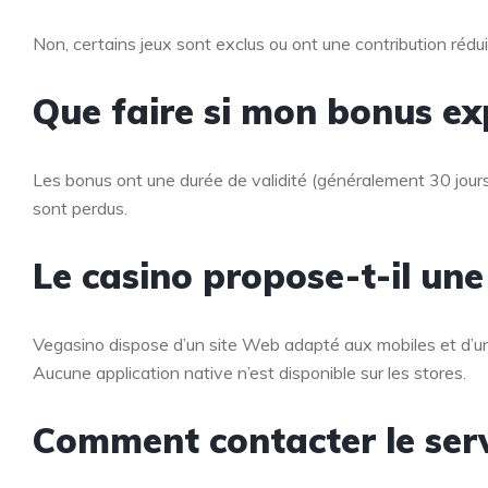
Non, certains jeux sont exclus ou ont une contribution réduite
Que faire si mon bonus ex
Les bonus ont une durée de validité (généralement 30 jours).
sont perdus.
Le casino propose-t-il une
Vegasino dispose d’un site Web adapté aux mobiles et d’un
Aucune application native n’est disponible sur les stores.
Comment contacter le servi