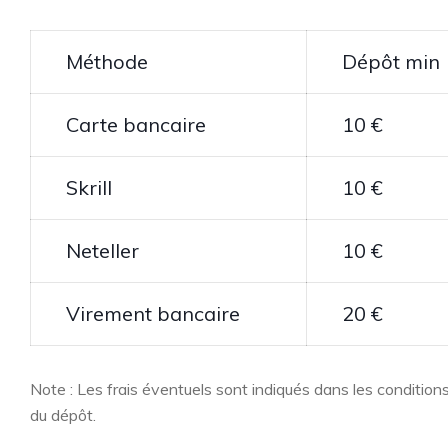
Méthode
Dépôt min
Carte bancaire
10 €
Skrill
10 €
Neteller
10 €
Virement bancaire
20 €
Note : Les frais éventuels sont indiqués dans les conditions
du dépôt.