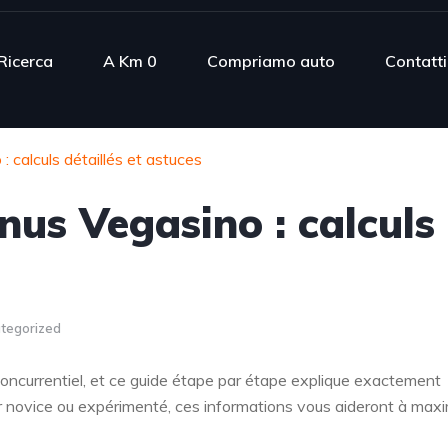
Ricerca
A Km 0
Compriamo auto
Contatti
 calculs détaillés et astuces
us Vegasino : calculs
tegorized
ncurrentiel, et ce guide étape par étape explique exactement
ur novice ou expérimenté, ces informations vous aideront à maxi