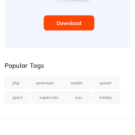
Popular Tags
php
premium
sedan
speed
sport
supercars
suv
xmlrpc