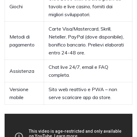
Giochi
tavolo e live casino, forniti dai
migliori sviluppatori.
Carte Visa/Mastercard, Skrill,
Metodi di
Neteller, PayPal (dove disponibile),
pagamento
bonifico bancario. Prelievi elaborati
entro 24-48 ore.
Chat live 24/7, email e FAQ
Assistenza
completa.
Versione
Sito web reattivo e PWA – non
mobile
serve scaricare app da store.