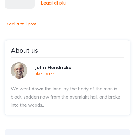
Leggi di più
Leggi tutti i post
About us
John Hendricks
Blog Editor
We went down the lane, by the body of the man in
black, sodden now from the overnight hail, and broke
into the woods..