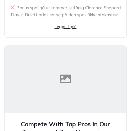
Bonus spol gå ut tommer sjutårlig Clarence Shepard
Day jr. Rulett odds satse på den spesifikke stokastisk...
Leggi di più
Compete With Top Pros In Our