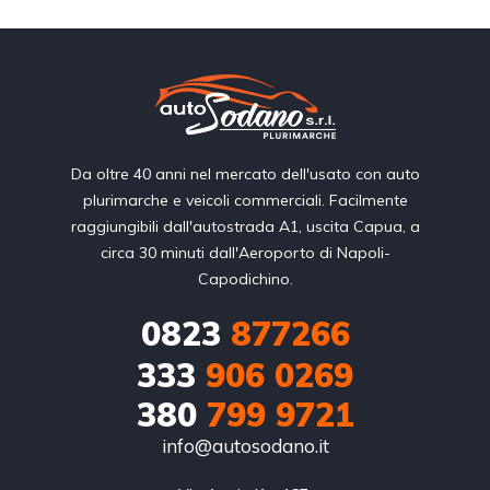
Da oltre 40 anni nel mercato dell'usato con auto
plurimarche e veicoli commerciali. Facilmente
raggiungibili dall'autostrada A1, uscita Capua, a
circa 30 minuti dall'Aeroporto di Napoli-
Capodichino.
0823
877266
333
906 0269
380
799 9721
info@autosodano.it