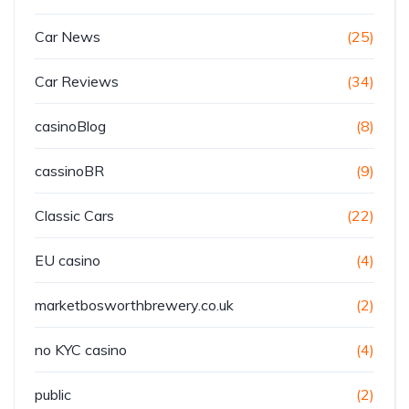
Car News
(25)
Car Reviews
(34)
casinoBlog
(8)
cassinoBR
(9)
Classic Cars
(22)
EU casino
(4)
marketbosworthbrewery.co.uk
(2)
no KYC casino
(4)
public
(2)