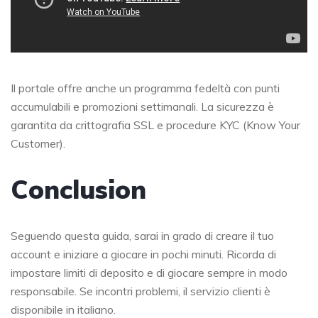
Il portale offre anche un programma fedeltà con punti
accumulabili e promozioni settimanali. La sicurezza è
garantita da crittografia SSL e procedure KYC (Know Your
Customer).
Conclusion
Seguendo questa guida, sarai in grado di creare il tuo
account e iniziare a giocare in pochi minuti. Ricorda di
impostare limiti di deposito e di giocare sempre in modo
responsabile. Se incontri problemi, il servizio clienti è
disponibile in italiano.