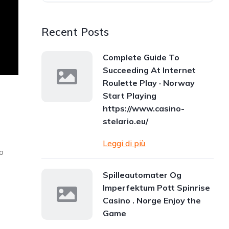
Recent Posts
Complete Guide To
Succeeding At Internet
Roulette Play · Norway
Start Playing
https://www.casino-
stelario.eu/
Leggi di più
vo
Spilleautomater Og
Imperfektum Pott Spinrise
Casino . Norge Enjoy the
Game