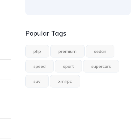
Popular Tags
php
premium
sedan
speed
sport
supercars
suv
xmlrpc