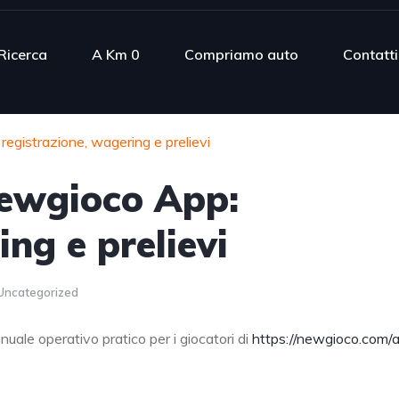
Ricerca
A Km 0
Compriamo auto
Contatti
registrazione, wagering e prelievi
Newgioco App:
ng e prelievi
Uncategorized
ale operativo pratico per i giocatori di
https://newgioco.com/a