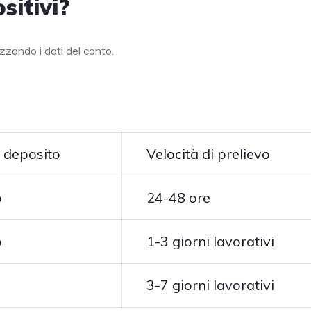
sitivi?
zzando i dati del conto.
i deposito
Velocità di prelievo
o
24-48 ore
o
1-3 giorni lavorativi
3-7 giorni lavorativi