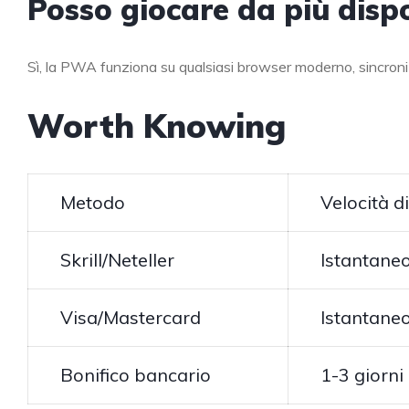
Posso giocare da più dispo
Sì, la PWA funziona su qualsiasi browser moderno, sincroni
Worth Knowing
Metodo
Velocità d
Skrill/Neteller
Istantane
Visa/Mastercard
Istantane
Bonifico bancario
1-3 giorni