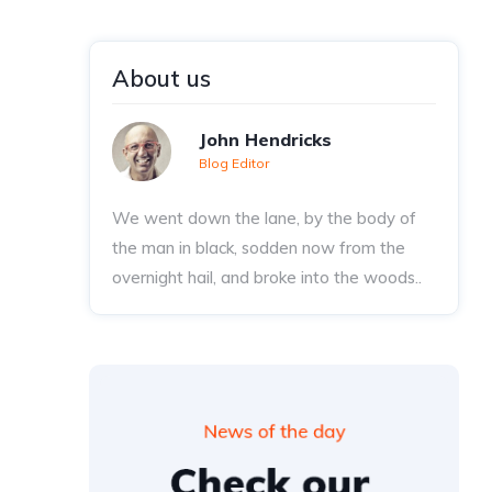
About us
John Hendricks
Blog Editor
We went down the lane, by the body of
the man in black, sodden now from the
overnight hail, and broke into the woods..