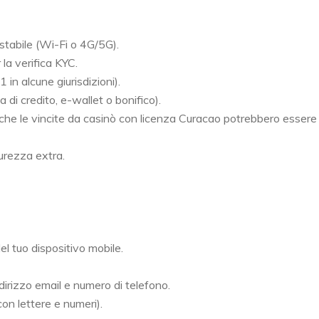
 stabile (Wi-Fi o 4G/5G).
la verifica KYC.
 in alcune giurisdizioni).
i credito, e-wallet o bonifico).
e che le vincite da casinò con licenza Curacao potrebbero essere
curezza extra.
l tuo dispositivo mobile.
ndirizzo email e numero di telefono.
on lettere e numeri).