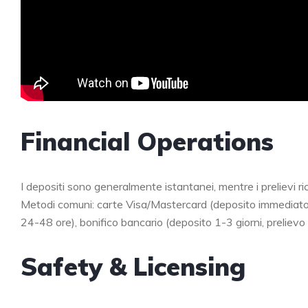
Financial Operations
I depositi sono generalmente istantanei, mentre i prelievi r
Metodi comuni: carte Visa/Mastercard (deposito immediato, p
24-48 ore), bonifico bancario (deposito 1-3 giorni, prelievo 
Safety & Licensing