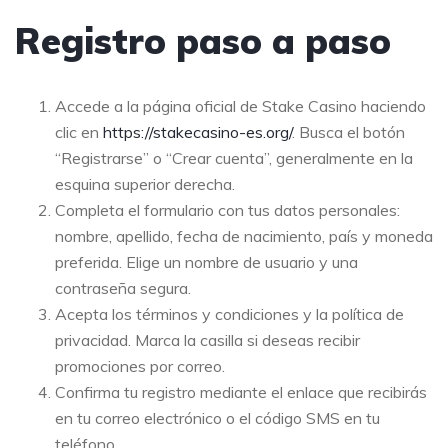
Registro paso a paso
Accede a la página oficial de Stake Casino haciendo
clic en
https://stakecasino-es.org/
. Busca el botón
“Registrarse” o “Crear cuenta”, generalmente en la
esquina superior derecha.
Completa el formulario con tus datos personales:
nombre, apellido, fecha de nacimiento, país y moneda
preferida. Elige un nombre de usuario y una
contraseña segura.
Acepta los términos y condiciones y la política de
privacidad. Marca la casilla si deseas recibir
promociones por correo.
Confirma tu registro mediante el enlace que recibirás
en tu correo electrónico o el código SMS en tu
teléfono.