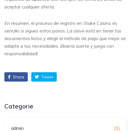
aceptar cualquier oferta.
En resumen, el proceso de registro en Stake Casino es
sencillo si sigues estos pasos. La clave está en tener tus
documentos listos y elegir el método de pago que mejor se
adapte a tus necesidades. ¡Buena suerte y juega con
responsabilidad!
Share
Tweet
Categorie
admin
(1)