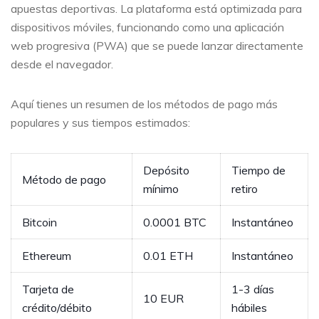
apuestas deportivas. La plataforma está optimizada para
dispositivos móviles, funcionando como una aplicación
web progresiva (PWA) que se puede lanzar directamente
desde el navegador.
Aquí tienes un resumen de los métodos de pago más
populares y sus tiempos estimados:
Depósito
Tiempo de
Método de pago
mínimo
retiro
Bitcoin
0.0001 BTC
Instantáneo
Ethereum
0.01 ETH
Instantáneo
Tarjeta de
1-3 días
10 EUR
crédito/débito
hábiles