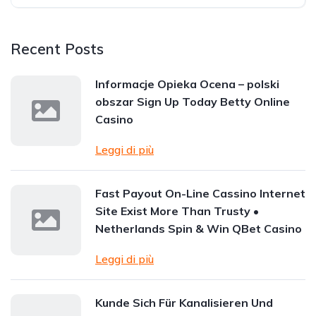
Recent Posts
Informacje Opieka Ocena – polski
obszar Sign Up Today Betty Online
Casino
Leggi di più
Fast Payout On-Line Cassino Internet
Site Exist More Than Trusty •
Netherlands Spin & Win QBet Casino
Leggi di più
Kunde Sich Für Kanalisieren Und