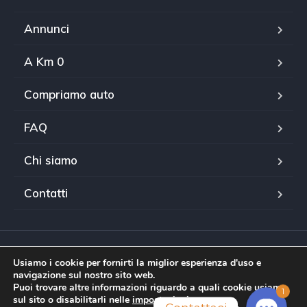
Annunci
A Km 0
Compriamo auto
FAQ
Chi siamo
Contatti
WhatsApp
Facebook Messenger
Auto Sodano Srl © 2010-2021. All rights reserved. Designed by
Usiamo i cookie per fornirti la miglior esperienza d'uso e
Brains at Work
:::
LOGIN
navigazione sul nostro sito web.
Puoi trovare altre informazioni riguardo a quali cookie usiamo
1
sul sito o disabilitarli nelle
impostazioni
.