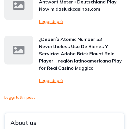
Antwort Meter ◦ Deutschland Play
Now midasluckcasinos.com
Leggi di più
¿Debería Atomic Number 53
Nevertheless Uso De Bienes Y
Servicios Adobe Brick Flaunt Role
Player – región latinoamericana Play
for Real Casino Maggico
Leggi di più
Leggi tutti i post
About us