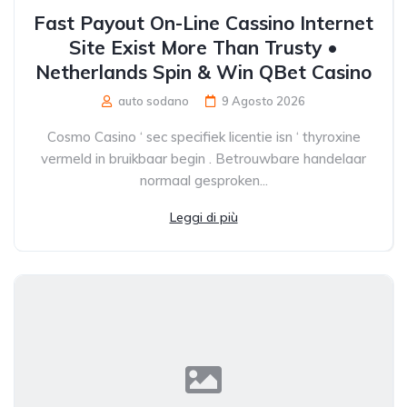
Fast Payout On-Line Cassino Internet
Site Exist More Than Trusty •
Netherlands Spin & Win QBet Casino
auto sodano
9 Agosto 2026
Cosmo Casino ‘ sec specifiek licentie isn ‘ thyroxine
vermeld in bruikbaar begin . Betrouwbare handelaar
normaal gesproken...
Leggi di più