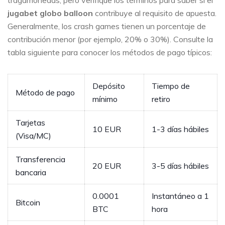
tragamonedas, pero verifique los términos para saber si el
jugabet globo balloon
contribuye al requisito de apuesta.
Generalmente, los crash games tienen un porcentaje de
contribución menor (por ejemplo, 20% o 30%). Consulte la
tabla siguiente para conocer los métodos de pago típicos:
Depósito
Tiempo de
Método de pago
mínimo
retiro
Tarjetas
10 EUR
1-3 días hábiles
(Visa/MC)
Transferencia
20 EUR
3-5 días hábiles
bancaria
0.0001
Instantáneo a 1
Bitcoin
BTC
hora