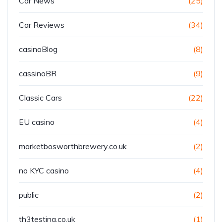
Car News
(25)
Car Reviews
(34)
casinoBlog
(8)
cassinoBR
(9)
Classic Cars
(22)
EU casino
(4)
marketbosworthbrewery.co.uk
(2)
no KYC casino
(4)
public
(2)
th3testing.co.uk
(1)