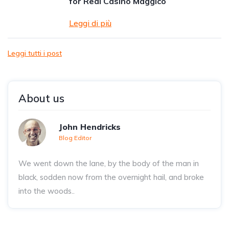
for Real Casino Maggico
Leggi di più
Leggi tutti i post
About us
John Hendricks
Blog Editor
We went down the lane, by the body of the man in
black, sodden now from the overnight hail, and broke
into the woods..