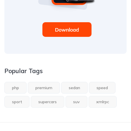
Popular Tags
php
premium
sedan
speed
sport
supercars
suv
xmlrpc