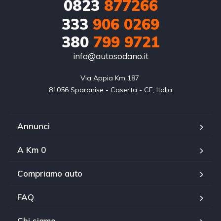
0823
877266
333
906 0269
380
799 9721
info@autosodano.it
Via Appia Km 187 

81056 Sparanise - Caserta - CE, Italia
Annunci
A Km 0
Compriamo auto
FAQ
Chi siamo